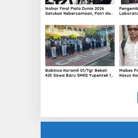
Nobar Final Piala Dunia 2026
Pengemb
Satukan Kebersamaan, Polri dan
Laborato
Masyarakat Perkuat Silaturahmi
Dua Pem
di Jakarta Barat
Ditangka
1,5 Ton 
Babinsa Koramil 01/Tgr Bekali
Mabes Pol
425 Siswa Baru SMKS Yupentek 1
Kasus Ka
dengan PBB dan Wawasan
Kebangsaan