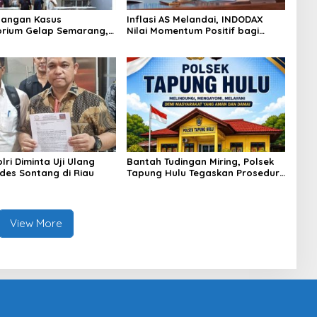
angan Kasus
Inflasi AS Melandai, INDODAX
rium Gelap Semarang,
Nilai Momentum Positif bagi
asok Bahan Baku
Bitcoin dan Ethereum Jelang ETH
p di Cakung Hingga Sita
Genesis Day
Bahan Baku
ri Diminta Uji Ulang
Bantah Tudingan Miring, Polsek
des Sontang di Riau
Tapung Hulu Tegaskan Prosedur
Hukum Kasus Curat PLTD Sudah
Sesuai SOP
View More