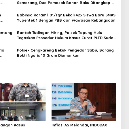
t
Semarang, Dua Pemasok Bahan Baku Ditangkap di
Cakung Hingga Sita 1,5 Ton Bahan Baku
m
Babinsa Koramil 01/Tgr Bekali 425 Siswa Baru SMKS
H
Yupentek 1 dengan PBB dan Wawasan Kebangsaan
Sontang
Bantah Tudingan Miring, Polsek Tapung Hulu
Tegaskan Prosedur Hukum Kasus Curat PLTD Sudah
Sesuai SOP
ia
Polsek Cengkareng Bekuk Pengedar Sabu, Barang
Bukti Nyaris 10 Gram Diamankan
angan Kasus
Inflasi AS Melandai, INDODAX