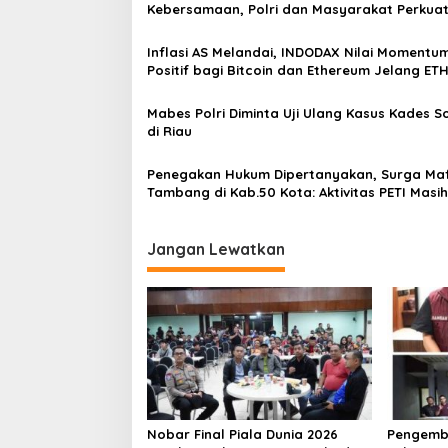
s
Kebersamaan, Polri dan Masyarakat Perkua
Silaturahmi di Jakarta Barat
i
Inflasi AS Melandai, INDODAX Nilai Momentu
p
Positif bagi Bitcoin dan Ethereum Jelang ET
Genesis Day
o
Mabes Polri Diminta Uji Ulang Kasus Kades 
s
di Riau
Penegakan Hukum Dipertanyakan, Surga Maf
Tambang di Kab.50 Kota: Aktivitas PETI Masih
Mengepung Kapur IX, Alam Rusak
Jangan Lewatkan
Nobar Final Piala Dunia 2026
Pengemb