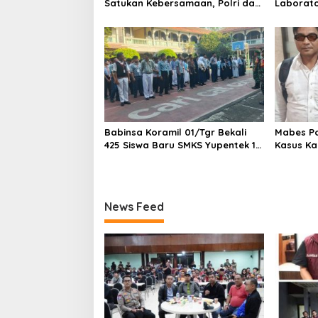
Satukan Kebersamaan, Polri dan
Laborato
Masyarakat Perkuat Silaturahmi
Dua Pem
di Jakarta Barat
Ditangka
1,5 Ton 
Babinsa Koramil 01/Tgr Bekali
Mabes Pol
425 Siswa Baru SMKS Yupentek 1
Kasus Ka
dengan PBB dan Wawasan
Kebangsaan
News Feed