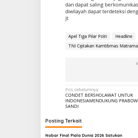
dan dapat saling berkomunikas
diwilayah dapat terdeteksi de
jt
Apel Tiga Pilar Polri
Headline
TNI Ciptakan Kamtibmas Matrama
I
N
Pos sebelumnya
CONDET BERSHOLAWAT UNTUK
a
INDONESIAMENDUKUNG PRABO
v
SANDI
i
Posting Terkait
g
a
Nobar Final Piala Dunia 2026 Satukan