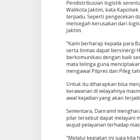
Pendistribusian logistik serent
t
r
Walikota Jaktim, kata Kapolsek
a
terpadu. Seperti pengecekan 
m
mencegah kerusakan dari logisti
a
Jaktim.
n
k
o
“Kami berharap kepada para B
n
serta linmas dapat bersinergi Ha
d
berkomunikasi dengan baik ser
u
mata telinga guna menciptaka
s
mengawal Pilpres dan Pileg tah
i
f
Untuk itu diharapkan bisa me
kerawanan di wilayahnya masin
awal kejadian yang akan terjadi
Sementara, Danramil menghara
pilar tersebut dapat melayani
wujud pelayanan terhadap mas
“Melalui kegiatan ini juga kita