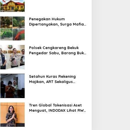
Prosedur Hukum Kasus Curat
PLTD Sudah Sesuai SOP
Penegakan Hukum
Dipertanyakan, Surga Mafia
Tambang di Kab.50 Kota:
Aktivitas PETI Masih
Mengepung Kapur IX, Alam
Rusak
Polsek Cengkareng Bekuk
Pengedar Sabu, Barang Bukti
Nyaris 10 Gram Diamankan
Setahun Kuras Rekening
Majikan, ART Sekaligus
Perawat Lansia Ditangkap
Polsek Kalideres
Tren Global Tokenisasi Aset
Menguat, INDODAX Lihat RWA
Jadi Salah Satu Motor
Pertumbuhan Baru Industri
Kripto