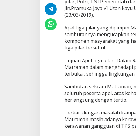
pilar, Polri, TNI Pemerintah 
r
Jln.Pramuka Jaya VI Utan kayu
i
,
(23/03/2019).
T
N
Apel tiga pilar yang dipimpin
I
sambutannya mengucapkan ter
C
komponen masyarakat yang hadi
i
p
tiga pilar tersebut.
t
a
Tujuan Apel tiga pilar “Dalam
k
Matraman dalam menghadapi 
a
terbuka , sehingga lingkungan
n
K
a
Sambutan sekcam Matraman, m
m
seluruh peserta apel, atas keha
t
berlangsung dengan tertib.
i
b
m
Terkait dengan masalah kampa
a
Matraman masih adanya kerawa
s
kerawanan gangguan di TPS pad
M
a