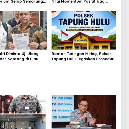
rium Gelap Semarang,
Nilai Momentum Positif bagi
asok Bahan Baku
Bitcoin dan Ethereum Jelang ETH
p di Cakung Hingga Sita
Genesis Day
Bahan Baku
ri Diminta Uji Ulang
Bantah Tudingan Miring, Polsek
des Sontang di Riau
Tapung Hulu Tegaskan Prosedur
Hukum Kasus Curat PLTD Sudah
Sesuai SOP