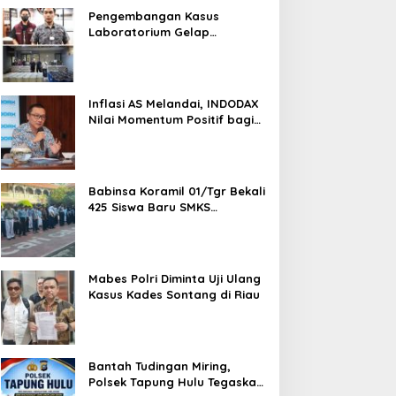
Pengembangan Kasus
Laboratorium Gelap
Semarang, Dua Pemasok
Bahan Baku Ditangkap di
Cakung Hingga Sita 1,5 Ton
Bahan Baku
Inflasi AS Melandai, INDODAX
Nilai Momentum Positif bagi
Bitcoin dan Ethereum Jelang
ETH Genesis Day
Babinsa Koramil 01/Tgr Bekali
425 Siswa Baru SMKS
Yupentek 1 dengan PBB dan
Wawasan Kebangsaan
Mabes Polri Diminta Uji Ulang
Kasus Kades Sontang di Riau
Bantah Tudingan Miring,
Polsek Tapung Hulu Tegaskan