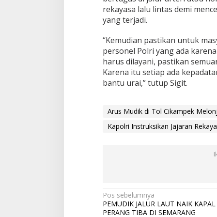
rekayasa lalu lintas demi me
yang terjadi.
“Kemudian pastikan untuk masya
personel Polri yang ada karena
harus dilayani, pastikan semua
Karena itu setiap ada kepadata
bantu urai,” tutup Sigit.
Arus Mudik di Tol Cikampek Melon
Kapolri Instruksikan Jajaran Rekaya
I
N
Pos sebelumnya
PEMUDIK JALUR LAUT NAIK KAPAL
a
PERANG TIBA DI SEMARANG