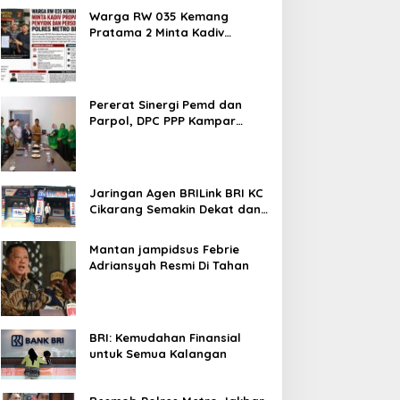
Metroterkini.id Desak Usut Kasus Ini
Warga RW 035 Kemang
Pratama 2 Minta Kadiv
Propam Evaluasi Penyidik dan
Personel Paminal Polres
Metro Bekasi Kota
Pererat Sinergi Pemd dan
Parpol, DPC PPP Kampar
Audiensi Bersam Bupati dan
Wakil Bupati Kampar
Jaringan Agen BRILink BRI KC
Cikarang Semakin Dekat dan
Cepat Untuk Layanan
Perbankan
Mantan jampidsus Febrie
Adriansyah Resmi Di Tahan
BRI: Kemudahan Finansial
untuk Semua Kalangan