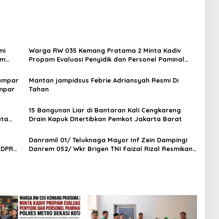
mi
Warga RW 035 Kemang Pratama 2 Minta Kadiv
um
Propam Evaluasi Penyidik dan Personel Paminal
Polres Metro Bekasi Kota
Kampar
Mantan jampidsus Febrie Adriansyah Resmi Di
ampar
Tahan
15 Bangunan Liar di Bantaran Kali Cengkareng
ata
Drain Kapuk Ditertibkan Pemkot Jakarta Barat
Danramil 01/ Teluknaga Mayor Inf Zein Dampingi
 DPR
Danrem 052/ Wkr Brigen TNI Faizal Rizal Resmikan
Jembatan Garuda Dan Aramco Di Kosambi