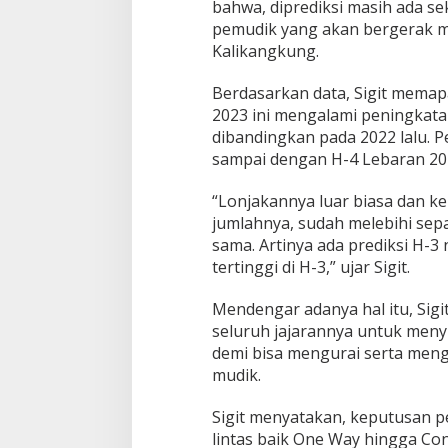
bahwa, diprediksi masih ada se
t
pemudik yang akan bergerak m
r
u
Kalikangkung.
k
s
Berdasarkan data, Sigit mema
i
2023 ini mengalami peningkata
k
dibandingkan pada 2022 lalu. P
a
n
sampai dengan H-4 Lebaran 20
J
a
“Lonjakannya luar biasa dan ke
j
jumlahnya, sudah melebihi sep
a
sama. Artinya ada prediksi H-3
r
a
tertinggi di H-3,” ujar Sigit.
n
R
Mendengar adanya hal itu, Sigi
e
seluruh jajarannya untuk menyi
k
demi bisa mengurai serta meng
a
y
mudik.
a
s
Sigit menyatakan, keputusan p
a
lintas baik One Way hingga Con
L