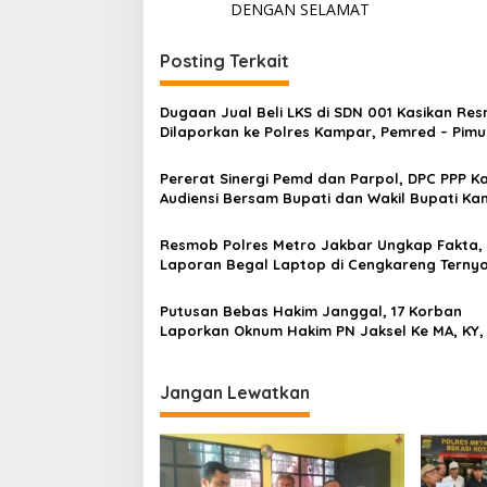
v
DENGAN SELAMAT
i
Posting Terkait
g
a
Dugaan Jual Beli LKS di SDN 001 Kasikan Res
s
Dilaporkan ke Polres Kampar, Pemred – Pim
Metroterkini.id Desak Usut Kasus Ini
i
Pererat Sinergi Pemd dan Parpol, DPC PPP 
p
Audiensi Bersam Bupati dan Wakil Bupati K
o
Resmob Polres Metro Jakbar Ungkap Fakta,
s
Laporan Begal Laptop di Cengkareng Terny
Rekayasa
Putusan Bebas Hakim Janggal, 17 Korban
Laporkan Oknum Hakim PN Jaksel Ke MA, KY,
Komisi 3 dan KPK
Jangan Lewatkan