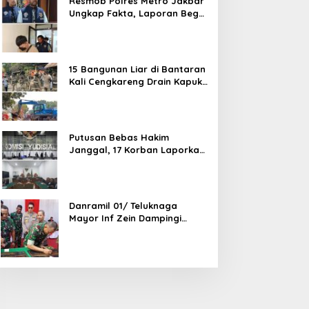
Resmob Polres Metro Jakbar
Ungkap Fakta, Laporan Begal
Laptop di Cengkareng
Ternyata Rekayasa
15 Bangunan Liar di Bantaran
Kali Cengkareng Drain Kapuk
Ditertibkan Pemkot Jakarta
Barat
Putusan Bebas Hakim
Janggal, 17 Korban Laporkan
Oknum Hakim PN Jaksel Ke
MA, KY, DPR Komisi 3 dan KPK
Danramil 01/ Teluknaga
Mayor Inf Zein Dampingi
Danrem 052/ Wkr Brigen TNI
Faizal Rizal Resmikan
Jembatan Garuda Dan
Aramco Di Kosambi