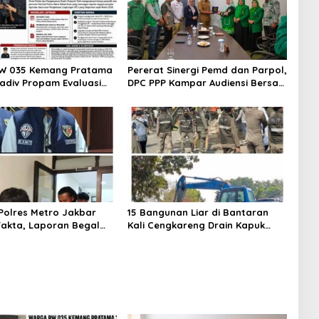
W 035 Kemang Pratama
Pererat Sinergi Pemd dan Parpol,
Kadiv Propam Evaluasi
DPC PPP Kampar Audiensi Bersam
 dan Personel Paminal
Bupati dan Wakil Bupati Kampar
etro Bekasi Kota
olres Metro Jakbar
15 Bangunan Liar di Bantaran
akta, Laporan Begal
Kali Cengkareng Drain Kapuk
i Cengkareng Ternyata
Ditertibkan Pemkot Jakarta
a
Barat