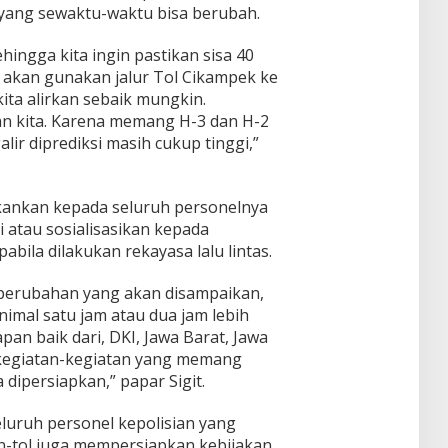
s yang sewaktu-waktu bisa berubah.
ehingga kita ingin pastikan sisa 40
 akan gunakan jalur Tol Cikampek ke
ita alirkan sebaik mungkin.
n kita. Karena memang H-3 dan H-2
alir diprediksi masih cukup tinggi,”
ekankan kepada seluruh personelnya
atau sosialisasikan kepada
bila dilakukan rekayasa lalu lintas.
perubahan yang akan disampaikan,
nimal satu jam atau dua jam lebih
pan baik dari, DKI, Jawa Barat, Jawa
kegiatan-kegiatan yang memang
a dipersiapkan,” papar Sigit.
seluruh personel kepolisian yang
non-tol juga mempersiapkan kebijakan