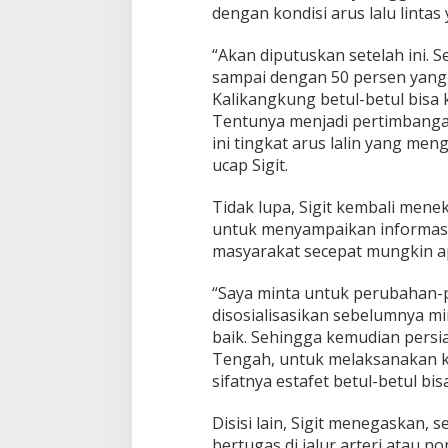
dengan kondisi arus lalu linta
a
l
i
“Akan diputuskan setelah ini. S
n
sampai dengan 50 persen yang
Kalikangkung betul-betul bisa k
Tentunya menjadi pertimbanga
ini tingkat arus lalin yang meng
ucap Sigit.
Tidak lupa, Sigit kembali men
untuk menyampaikan informasi 
masyarakat secepat mungkin apa
“Saya minta untuk perubahan-
disosialisasikan sebelumnya mi
baik. Sehingga kemudian persia
Tengah, untuk melaksanakan 
sifatnya estafet betul-betul bis
Disisi lain, Sigit menegaskan, 
bertugas di jalur arteri atau 