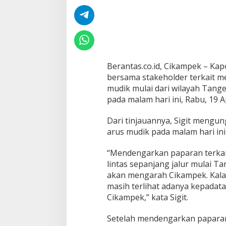
k
a
m
p
e
k
M
Berantas.co.id, Cikampek – Kapo
e
bersama stakeholder terkait me
l
o
mudik mulai dari wilayah Tang
n
pada malam hari ini, Rabu, 19 Ap
j
a
Dari tinjauannya, Sigit meng
k
arus mudik pada malam hari in
,
K
a
“Mendengarkan paparan terkait 
p
lintas sepanjang jalur mulai T
o
akan mengarah Cikampek. Kalau
l
masih terlihat adanya kepadat
r
i
Cikampek,” kata Sigit.
I
n
Setelah mendengarkan paparan
s