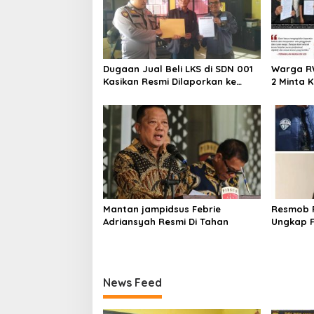
Dugaan Jual Beli LKS di SDN 001
Warga R
Kasikan Resmi Dilaporkan ke
2 Minta 
Polres Kampar, Pemred – Pimum
Penyidik
Metroterkini.id Desak Usut Kasus
Polres M
Ini
Mantan jampidsus Febrie
Resmob P
Adriansyah Resmi Di Tahan
Ungkap F
Laptop d
Rekayas
News Feed