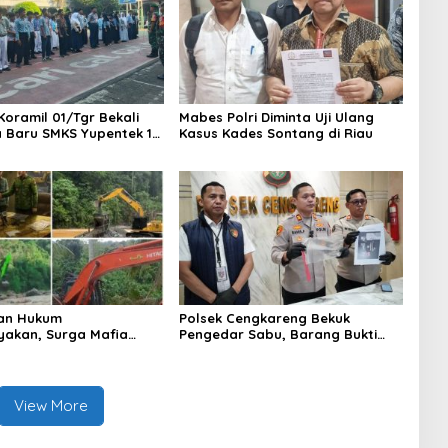
Koramil 01/Tgr Bekali
Mabes Polri Diminta Uji Ulang
a Baru SMKS Yupentek 1
Kasus Kades Sontang di Riau
PBB dan Wawasan
aan
an Hukum
Polsek Cengkareng Bekuk
yakan, Surga Mafia
Pengedar Sabu, Barang Bukti
di Kab.50 Kota:
Nyaris 10 Gram Diamankan
s PETI Masih Mengepung
, Alam Rusak
View More