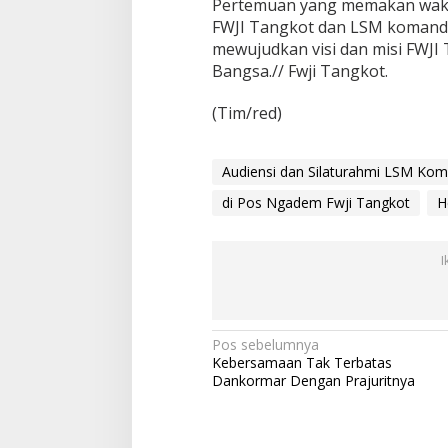
Pertemuan yang memakan wakt
n
FWJI Tangkot dan LSM komando
g
mewujudkan visi dan misi FWJ
k
o
Bangsa.// Fwji Tangkot.
t
(Tim/red)
Audiensi dan Silaturahmi LSM K
di Pos Ngadem Fwji Tangkot
H
I
N
Pos sebelumnya
Kebersamaan Tak Terbatas
a
Dankormar Dengan Prajuritnya
v
i