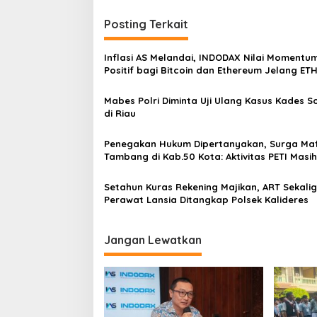
g
Posting Terkait
a
s
Inflasi AS Melandai, INDODAX Nilai Momentu
i
Positif bagi Bitcoin dan Ethereum Jelang ET
Genesis Day
p
Mabes Polri Diminta Uji Ulang Kasus Kades 
o
di Riau
s
Penegakan Hukum Dipertanyakan, Surga Maf
Tambang di Kab.50 Kota: Aktivitas PETI Masih
Mengepung Kapur IX, Alam Rusak
Setahun Kuras Rekening Majikan, ART Sekali
Perawat Lansia Ditangkap Polsek Kalideres
Jangan Lewatkan