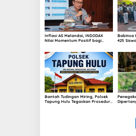
Inflasi AS Melandai, INDODAX
Babinsa 
Nilai Momentum Positif bagi
425 Sisw
Bitcoin dan Ethereum Jelang ETH
dengan 
Genesis Day
Kebangs
Bantah Tudingan Miring, Polsek
Penegak
Tapung Hulu Tegaskan Prosedur
Dipertan
Hukum Kasus Curat PLTD Sudah
Tambang 
Sesuai SOP
Aktivita
Kapur IX