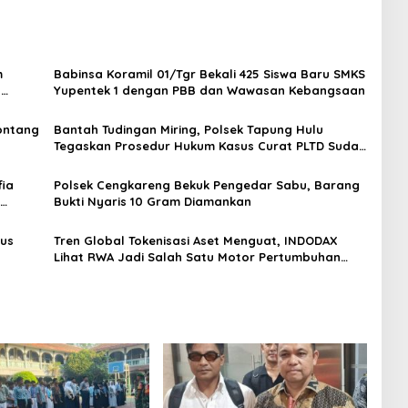
m
Babinsa Koramil 01/Tgr Bekali 425 Siswa Baru SMKS
H
Yupentek 1 dengan PBB dan Wawasan Kebangsaan
Sontang
Bantah Tudingan Miring, Polsek Tapung Hulu
Tegaskan Prosedur Hukum Kasus Curat PLTD Sudah
Sesuai SOP
ia
Polsek Cengkareng Bekuk Pengedar Sabu, Barang
Bukti Nyaris 10 Gram Diamankan
gus
Tren Global Tokenisasi Aset Menguat, INDODAX
Lihat RWA Jadi Salah Satu Motor Pertumbuhan
Baru Industri Kripto