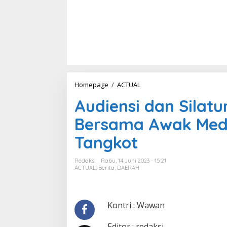
Homepage
/
ACTUAL
A
u
Audiensi dan Sila
d
i
Bersama Awak Medi
e
n
Tangkot
s
i
d
Redaksi
Rabu, 14 Juni 2023 - 15:21
a
ACTUAL
,
Berita
,
DAERAH
n
S
i
l
Kontri : Wawan
a
t
Editor : redaksi