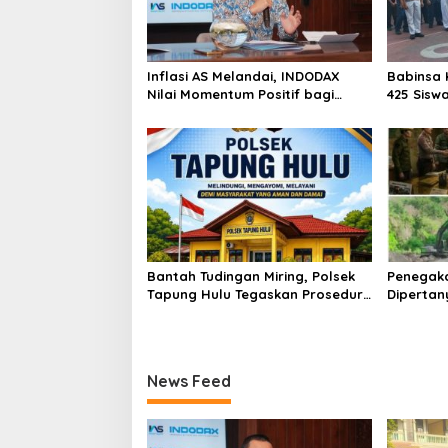
Inflasi AS Melandai, INDODAX
Babinsa 
Nilai Momentum Positif bagi
425 Sisw
Bitcoin dan Ethereum Jelang ETH
dengan 
Genesis Day
Kebangs
Bantah Tudingan Miring, Polsek
Penegak
Tapung Hulu Tegaskan Prosedur
Dipertan
Hukum Kasus Curat PLTD Sudah
Tambang 
Sesuai SOP
Aktivita
Kapur IX
News Feed