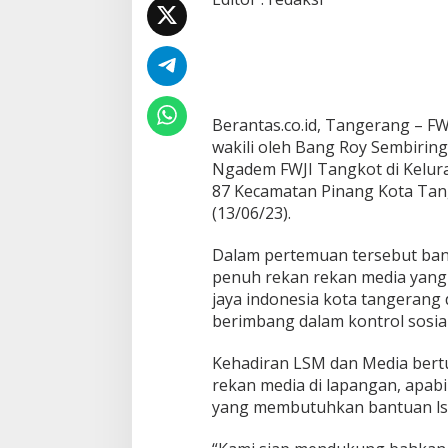
u
r
a
h
m
i
L
Berantas.co.id, Tangerang – F
S
wakili oleh Bang Roy Sembirin
M
Ngadem FWJI Tangkot di Kelura
K
o
87 Kecamatan Pinang Kota Tan
m
(13/06/23).
a
n
Dalam pertemuan tersebut ba
d
penuh rekan rekan media yang
o
B
jaya indonesia kota tangerang
e
berimbang dalam kontrol sosial
r
s
Kehadiran LSM dan Media ber
a
rekan media di lapangan, apab
m
a
yang membutuhkan bantuan ls
A
w