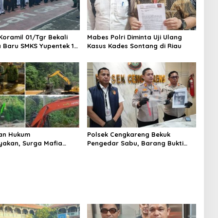
Koramil 01/Tgr Bekali
Mabes Polri Diminta Uji Ulang
a Baru SMKS Yupentek 1
Kasus Kades Sontang di Riau
PBB dan Wawasan
aan
an Hukum
Polsek Cengkareng Bekuk
yakan, Surga Mafia
Pengedar Sabu, Barang Bukti
di Kab.50 Kota:
Nyaris 10 Gram Diamankan
s PETI Masih Mengepung
, Alam Rusak