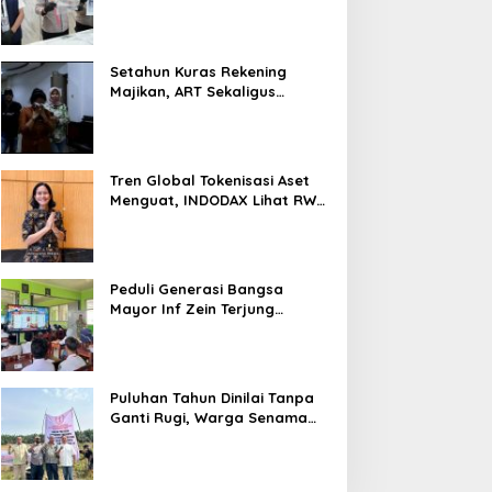
Nyaris 10 Gram Diamankan
Setahun Kuras Rekening
Majikan, ART Sekaligus
Perawat Lansia Ditangkap
Polsek Kalideres
Tren Global Tokenisasi Aset
Menguat, INDODAX Lihat RWA
Jadi Salah Satu Motor
Pertumbuhan Baru Industri
Kripto
Peduli Generasi Bangsa
Mayor Inf Zein Terjung
Langsung Berikan Materi
Kebangsaan Dan Bela
Negara Dalam MPLS Di
Sekolah
Puluhan Tahun Dinilai Tanpa
Ganti Rugi, Warga Senama
Nenek Desak PTPN IV
Regional III Hentikan Aktivitas
di Lahan Sengketa