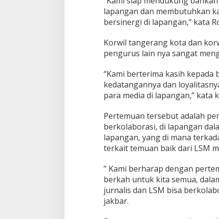
“Kami siap mendukung bahkan f
a
lapangan dan membutuhkan ka
k
bersinergi di lapangan,” kata R
M
e
d
Korwil tangerang kota dan kor
i
pengurus lain nya sangat men
a
,
“Kami berterima kasih kepada
d
kedatangannya dan loyalitasn
i
P
para media di lapangan,” kata 
o
s
Pertemuan tersebut adalah pe
N
berkolaborasi, di lapangan da
g
lapangan, yang di mana terkad
a
d
terkait temuan baik dari LSM 
e
m
” Kami berharap dengan pertem
F
berkah untuk kita semua, dalam
w
jurnalis dan LSM bisa berkolabo
j
i
jakbar.
T
a