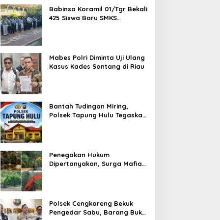
Babinsa Koramil 01/Tgr Bekali
425 Siswa Baru SMKS
Yupentek 1 dengan PBB dan
Wawasan Kebangsaan
Mabes Polri Diminta Uji Ulang
Kasus Kades Sontang di Riau
Bantah Tudingan Miring,
Polsek Tapung Hulu Tegaskan
Prosedur Hukum Kasus Curat
PLTD Sudah Sesuai SOP
Penegakan Hukum
Dipertanyakan, Surga Mafia
Tambang di Kab.50 Kota:
Aktivitas PETI Masih
Mengepung Kapur IX, Alam
Rusak
Polsek Cengkareng Bekuk
Pengedar Sabu, Barang Bukti