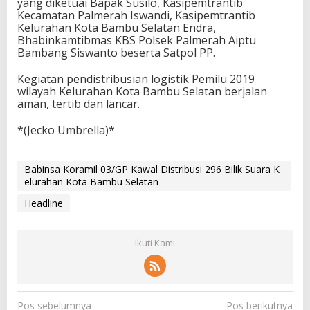
yang diketuai Bapak Susilo, Kasipemtrantib
Kecamatan Palmerah Iswandi, Kasipemtrantib
Kelurahan Kota Bambu Selatan Endra,
Bhabinkamtibmas KBS Polsek Palmerah Aiptu
Bambang Siswanto beserta Satpol PP.
Kegiatan pendistribusian logistik Pemilu 2019
wilayah Kelurahan Kota Bambu Selatan berjalan
aman, tertib dan lancar.
*(Jecko Umbrella)*
Babinsa Koramil 03/GP Kawal Distribusi 296 Bilik Suara K
elurahan Kota Bambu Selatan
Headline
Ikuti Kami
N
Pos sebelumnya
Pos berikutnya