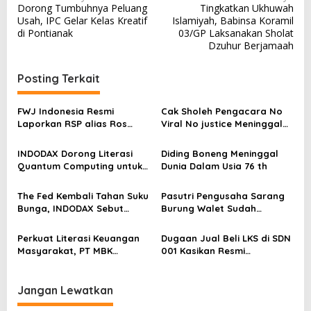
Dorong Tumbuhnya Peluang
Tingkatkan Ukhuwah
a
Usah, IPC Gelar Kelas Kreatif
Islamiyah, Babinsa Koramil
v
di Pontianak
03/GP Laksanakan Sholat
Dzuhur Berjamaah
i
g
Posting Terkait
a
s
FWJ Indonesia Resmi
Cak Sholeh Pengacara No
Laporkan RSP alias Ros
Viral No justice Meninggal
i
dengan Pasal UU ITE
Dunia
p
INDODAX Dorong Literasi
Diding Boneng Meninggal
o
Quantum Computing untuk
Dunia Dalam Usia 76 th
Perkuat Kesiapan Ekosistem
s
Blockchain
The Fed Kembali Tahan Suku
Pasutri Pengusaha Sarang
Bunga, INDODAX Sebut
Burung Walet Sudah
Kepastian Kebijakan Dorong
Berstatus Tersangka,
Sentimen Pasar
Pelapor Desak Polda Jambi
Perkuat Literasi Keuangan
Dugaan Jual Beli LKS di SDN
Segera Lakukan Penahanan
Masyarakat, PT MBK
001 Kasikan Resmi
Ventura Salurkan Bantuan
Dilaporkan ke Polres
Karpet Masjid di Pakuhaji
Kampar, Pemred – Pimum
Metroterkini.id Desak Usut
Jangan Lewatkan
Kasus Ini