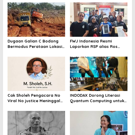
Dugaan Galian C Bodong
FWJ Indonesia Resmi
Bermodus Perataan Lokasi
Laporkan RSP alias Ros
Mencuat, Krimsus Polda
dengan Pasal UU ITE
Riau Akan Tinjauan Lokasi
Cak Sholeh Pengacara No
INDODAX Dorong Literasi
Viral No justice Meninggal
Quantum Computing untuk
Dunia
Perkuat Kesiapan Ekosistem
Blockchain