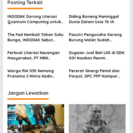
Posting Terkait
a
s
INDODAX Dorong Literasi
Diding Boneng Meninggal
Quantum Computing untuk
Dunia Dalam Usia 76 th
i
Perkuat Kesiapan Ekosistem
p
Blockchain
The Fed Kembali Tahan Suku
Pasutri Pengusaha Sarang
o
Bunga, INDODAX Sebut
Burung Walet Sudah
Kepastian Kebijakan Dorong
Berstatus Tersangka,
s
Sentimen Pasar
Pelapor Desak Polda Jambi
Perkuat Literasi Keuangan
Dugaan Jual Beli LKS di SDN
Segera Lakukan Penahanan
Masyarakat, PT MBK
001 Kasikan Resmi
Ventura Salurkan Bantuan
Dilaporkan ke Polres
Karpet Masjid di Pakuhaji
Kampar, Pemred – Pimum
Warga RW 035 Kemang
Pererat Sinergi Pemd dan
Metroterkini.id Desak Usut
Pratama 2 Minta Kadiv
Parpol, DPC PPP Kampar
Kasus Ini
Propam Evaluasi Penyidik
Audiensi Bersam Bupati dan
dan Personel Paminal Polres
Wakil Bupati Kampar
Metro Bekasi Kota
Jangan Lewatkan