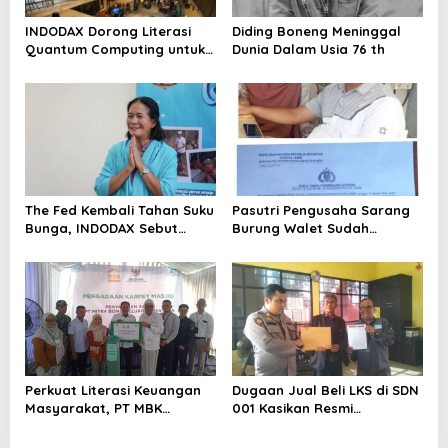
INDODAX Dorong Literasi
Diding Boneng Meninggal
Quantum Computing untuk
Dunia Dalam Usia 76 th
Perkuat Kesiapan Ekosistem
Blockchain
The Fed Kembali Tahan Suku
Pasutri Pengusaha Sarang
Bunga, INDODAX Sebut
Burung Walet Sudah
Kepastian Kebijakan Dorong
Berstatus Tersangka,
Sentimen Pasar
Pelapor Desak Polda Jambi
Segera Lakukan Penahanan
Perkuat Literasi Keuangan
Dugaan Jual Beli LKS di SDN
Masyarakat, PT MBK
001 Kasikan Resmi
Ventura Salurkan Bantuan
Dilaporkan ke Polres
Karpet Masjid di Pakuhaji
Kampar, Pemred – Pimum