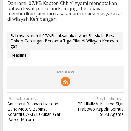
Danramil 07/KB Kapten Chb Y. Ayomi mengatakan
bahwa lewat patroli ini kami juga berupaya
memberikan jaminan rasa aman kepada masyarakat
di wilayah Kembangan.
Babinsa Koramil 07/KB Laksanakan Apel Berskala Besar
Cipkon Gabungan Bersama Tiga Pilar di Wilayah Kemban
gan
Headline
Ikuti Kami
N
Pos sebelumnya
Pos berikutnya
Antisipasi Balapan Liar dan
PP HIMMAH: Listyo Sigit
a
Gank Motor, Babinsa
Prabowo Kapolri Semua
v
Koramil 07/KB Lakukan Giat
Suku Agama
Patroli Malam
i
g