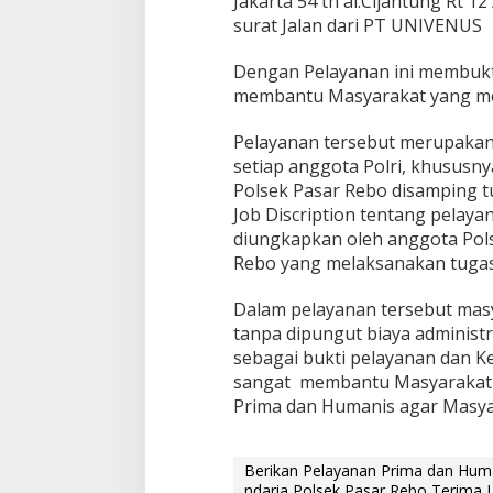
Jakarta 54 th al.Cijantung Rt 
n
surat Jalan dari PT UNIVENUS
g
g
Dengan Pelayanan ini membukt
o
t
membantu Masyarakat yang m
a
P
Pelayanan tersebut merupakan 
o
setiap anggota Polri, khususn
l
Polsek Pasar Rebo disamping t
s
u
Job Discription tentang pelaya
b
diungkapkan oleh anggota Pol
s
Rebo yang melaksanakan tugas 
e
k
Dalam pelayanan tersebut masya
t
o
tanpa dipungut biaya administr
r
sebagai bukti pelayanan dan 
G
sangat membantu Masyarakat 
a
Prima dan Humanis agar Masya
n
d
a
r
Berikan Pelayanan Prima dan Hum
i
ndaria Polsek Pasar Rebo Terima