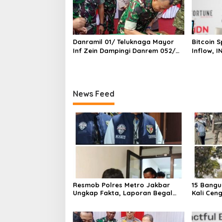
Danramil 01/ Teluknaga Mayor
Bitcoin 
Inf Zein Dampingi Danrem 052/
Inflow, 
Wkr Brigen TNI Faizal Rizal
Tetap Ce
Resmikan Jembatan Garuda Dan
Aramco Di Kosambi
News Feed
Resmob Polres Metro Jakbar
15 Bangu
Ungkap Fakta, Laporan Begal
Kali Cen
Laptop di Cengkareng Ternyata
Ditertib
Rekayasa
Barat