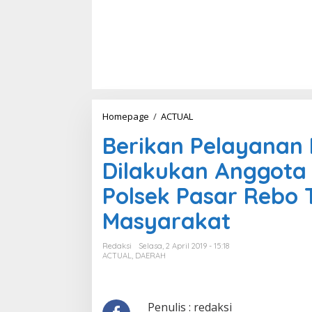
Homepage
/
ACTUAL
B
e
Berikan Pelayanan
r
i
Dilakukan Anggota 
k
a
Polsek Pasar Rebo 
n
P
Masyarakat
e
l
a
Redaksi
Selasa, 2 April 2019 - 15:18
y
ACTUAL
,
DAERAH
a
n
a
n
Penulis : redaksi