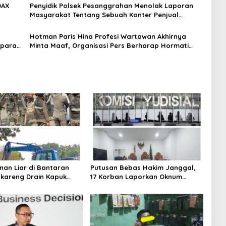
DAX
Penyidik Polsek Pesanggrahan Menolak Laporan
Masyarakat Tentang Sebuah Konter Penjual
Tramadol, Silahkan Lapor ke Polres
Hotman Paris Hina Profesi Wartawan Akhirnya
Aparat
Minta Maaf, Organisasi Pers Berharap Hormati
an
Profesi Wartawan
nan Liar di Bantaran
Putusan Bebas Hakim Janggal,
gkareng Drain Kapuk
17 Korban Laporkan Oknum
kan Pemkot Jakarta
Hakim PN Jaksel Ke MA, KY, DPR
Komisi 3 dan KPK