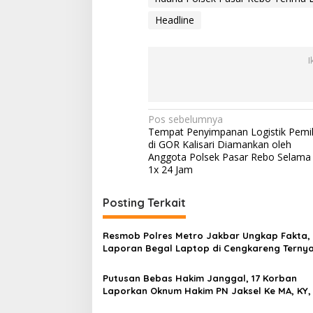
a
Headline
P
o
l
s
I
e
k
P
a
N
Pos sebelumnya
s
Tempat Penyimpanan Logistik Pemi
a
a
di GOR Kalisari Diamankan oleh
r
v
Anggota Polsek Pasar Rebo Selama
R
1x 24 Jam
e
i
b
g
o
Posting Terkait
T
a
e
r
s
Resmob Polres Metro Jakbar Ungkap Fakta,
i
Laporan Begal Laptop di Cengkareng Terny
i
m
Rekayasa
a
p
Putusan Bebas Hakim Janggal, 17 Korban
L
Laporkan Oknum Hakim PN Jaksel Ke MA, KY,
o
a
Komisi 3 dan KPK
p