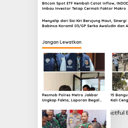
s
Bitcoin Spot ETF Kembali Catat Inflow, INDO
o
Imbau Investor Tetap Cermati Faktor Makro
r
a
n
Menyalip dari Sisi Kiri Berujung Maut, Sinergi
M
Babinsa Koramil 03/GP Serka Awaludin dan 
a
Tiga Pilar Bergerak Cepat Tangani Kecelaka
s
Lalu Lintas di Kemanggisan
y
Jangan Lewatkan
a
r
a
k
a
t
Resmob Polres Metro Jakbar
15 Bangu
Ungkap Fakta, Laporan Begal
Kali Cen
Laptop di Cengkareng Ternyata
Ditertib
Rekayasa
Barat