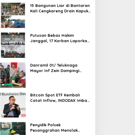
15 Bangunan Liar di Bantaran
Kali Cengkareng Drain Kapuk
Ditertibkan Pemkot Jakarta
Barat
Putusan Bebas Hakim
Janggal, 17 Korban Laporkan
Oknum Hakim PN Jaksel Ke
MA, KY, DPR Komisi 3 dan KPK
Danramil 01/ Teluknaga
Mayor Inf Zein Dampingi
Danrem 052/ Wkr Brigen TNI
Faizal Rizal Resmikan
Jembatan Garuda Dan
Aramco Di Kosambi
Bitcoin Spot ETF Kembali
Catat Inflow, INDODAX Imbau
Investor Tetap Cermati
Faktor Makro
Penyidik Polsek
Pesanggrahan Menolak