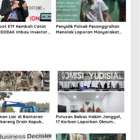
Spot ETF Kembali Catat
Penyidik Polsek Pesanggrahan
INDODAX Imbau Investor
Menolak Laporan Masyarakat
rmati Faktor Makro
Tentang Sebuah Konter Penjual
Tramadol, Silahkan Lapor ke
Polres
nan Liar di Bantaran
Putusan Bebas Hakim Janggal,
gkareng Drain Kapuk
17 Korban Laporkan Oknum
kan Pemkot Jakarta
Hakim PN Jaksel Ke MA, KY, DPR
Komisi 3 dan KPK