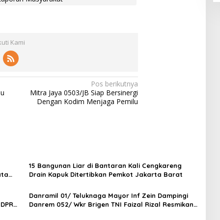
kuti Kami
Pos berikutnya
lu
Mitra Jaya 0503/JB Siap Bersinergi
Dengan Kodim Menjaga Pemilu
15 Bangunan Liar di Bantaran Kali Cengkareng
ata
Drain Kapuk Ditertibkan Pemkot Jakarta Barat
Danramil 01/ Teluknaga Mayor Inf Zein Dampingi
 DPR
Danrem 052/ Wkr Brigen TNI Faizal Rizal Resmikan
Jembatan Garuda Dan Aramco Di Kosambi