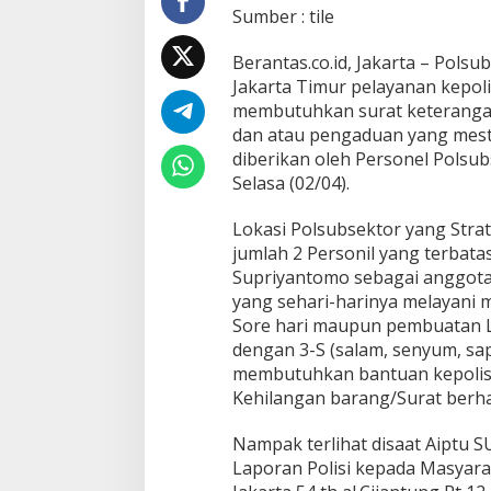
P
Sumber : tile
r
i
Berantas.co.id, Jakarta – Pols
m
Jakarta Timur pelayanan kepol
a
d
membutuhkan surat keterangan
a
dan atau pengaduan yang mesti 
n
diberikan oleh Personel Polsub
H
Selasa (02/04).
u
m
a
Lokasi Polsubsektor yang Strate
n
jumlah 2 Personil yang terbatas
i
Supriyantomo sebagai anggota
s
yang sehari-harinya melayani m
D
Sore hari maupun pembuatan L
i
l
dengan 3-S (salam, senyum, s
a
membutuhkan bantuan kepolis
k
Kehilangan barang/Surat berh
u
k
Nampak terlihat disaat Aipt
a
n
Laporan Polisi kepada Masyar
A