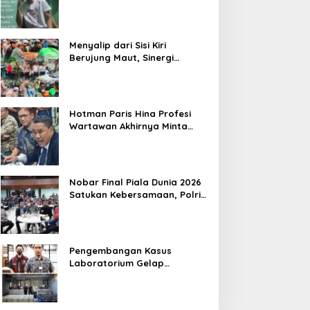
Laporan Masyarakat Tentang
Sebuah Konter Penjual
Tramadol, Silahkan Lapor ke
Polres
Menyalip dari Sisi Kiri
Berujung Maut, Sinergi
Babinsa Koramil 03/GP Serka
Awaludin dan Aparat Tiga
Pilar Bergerak Cepat Tangani
Kecelakaan Lalu Lintas di
Hotman Paris Hina Profesi
Kemanggisan
Wartawan Akhirnya Minta
Maaf, Organisasi Pers
Berharap Hormati Profesi
Wartawan
Nobar Final Piala Dunia 2026
Satukan Kebersamaan, Polri
dan Masyarakat Perkuat
Silaturahmi di Jakarta Barat
Pengembangan Kasus
Laboratorium Gelap
Semarang, Dua Pemasok
Bahan Baku Ditangkap di
Cakung Hingga Sita 1,5 Ton