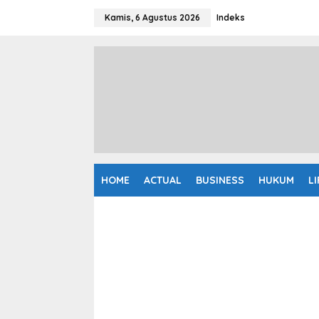
L
e
Kamis, 6 Agustus 2026
Indeks
w
a
t
i
k
e
k
o
n
t
e
n
HOME
ACTUAL
BUSINESS
HUKUM
L