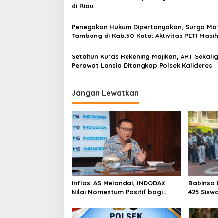
di Riau
D
o
e
s
n
Penegakan Hukum Dipertanyakan, Surga Maf
g
Tambang di Kab.50 Kota: Aktivitas PETI Masih
a
Mengepung Kapur IX, Alam Rusak
n
Setahun Kuras Rekening Majikan, ART Sekali
P
Perawat Lansia Ditangkap Polsek Kalideres
o
l
i
Jangan Lewatkan
s
i
Inflasi AS Melandai, INDODAX
Babinsa 
Nilai Momentum Positif bagi
425 Sisw
Bitcoin dan Ethereum Jelang ETH
dengan 
Genesis Day
Kebangs