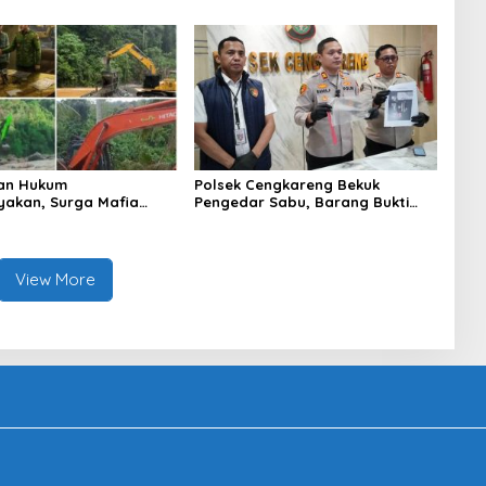
PBB dan Wawasan
aan
an Hukum
Polsek Cengkareng Bekuk
yakan, Surga Mafia
Pengedar Sabu, Barang Bukti
di Kab.50 Kota:
Nyaris 10 Gram Diamankan
s PETI Masih Mengepung
, Alam Rusak
View More