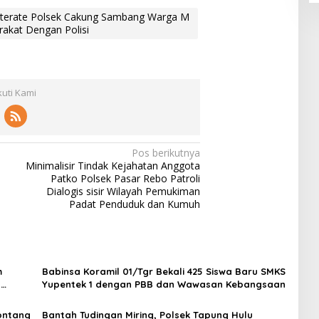
terate Polsek Cakung Sambang Warga M
akat Dengan Polisi
kuti Kami
Pos berikutnya
Minimalisir Tindak Kejahatan Anggota
Patko Polsek Pasar Rebo Patroli
a
Dialogis sisir Wilayah Pemukiman
Padat Penduduk dan Kumuh
m
Babinsa Koramil 01/Tgr Bekali 425 Siswa Baru SMKS
H
Yupentek 1 dengan PBB dan Wawasan Kebangsaan
Sontang
Bantah Tudingan Miring, Polsek Tapung Hulu