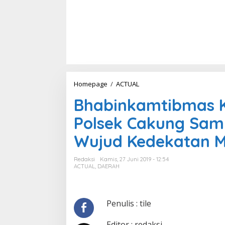
Homepage
/
ACTUAL
B
h
Bhabinkamtibmas K
a
b
Polsek Cakung Sa
i
n
Wujud Kedekatan M
k
a
m
Redaksi
Kamis, 27 Juni 2019 - 12:54
t
ACTUAL
,
DAERAH
i
b
m
a
Penulis : tile
s
K
Editor : redaksi