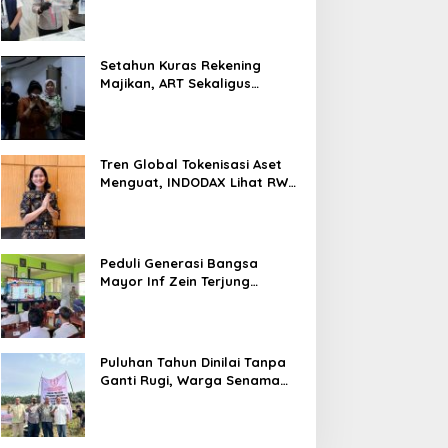
Nyaris 10 Gram Diamankan
Setahun Kuras Rekening
Majikan, ART Sekaligus
Perawat Lansia Ditangkap
Polsek Kalideres
Tren Global Tokenisasi Aset
Menguat, INDODAX Lihat RWA
Jadi Salah Satu Motor
Pertumbuhan Baru Industri
Kripto
Peduli Generasi Bangsa
Mayor Inf Zein Terjung
Langsung Berikan Materi
Kebangsaan Dan Bela
Negara Dalam MPLS Di
Sekolah
Puluhan Tahun Dinilai Tanpa
Ganti Rugi, Warga Senama
Nenek Desak PTPN IV
Regional III Hentikan Aktivitas
di Lahan Sengketa