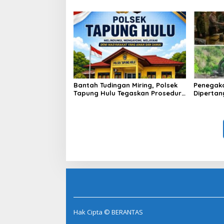
Bitcoin dan Ethereum Jelang ETH
dengan 
Genesis Day
Kebangs
Bantah Tudingan Miring, Polsek
Penegak
Tapung Hulu Tegaskan Prosedur
Dipertan
Hukum Kasus Curat PLTD Sudah
Tambang 
Sesuai SOP
Aktivita
Kapur IX
Hak Cipta © BERANTAS