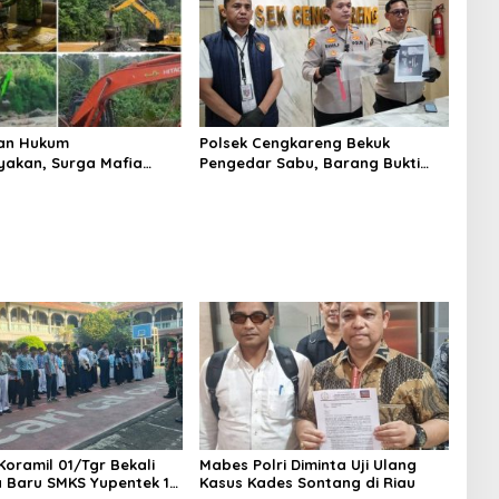
an Hukum
Polsek Cengkareng Bekuk
yakan, Surga Mafia
Pengedar Sabu, Barang Bukti
di Kab.50 Kota:
Nyaris 10 Gram Diamankan
s PETI Masih Mengepung
, Alam Rusak
Koramil 01/Tgr Bekali
Mabes Polri Diminta Uji Ulang
a Baru SMKS Yupentek 1
Kasus Kades Sontang di Riau