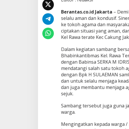
e
l
Berantas.co.id Jakarta
– Demi 
u
selalu aman dan kondusif. Sine
r
a
ke tokoh agama dan masyaraka
h
ciptakan situasi yang aman, dam
a
Kel Rawa terate Kec Cakung Jak
n
R
Dalam kegiatan sambang bersama
a
w
Bhabinkantibmas Kel. Rawa T
a
dengan Babinsa SERKA M IDRI
t
mendatangi salah satu tokoh 
e
dengan Bpk H SULAEMAN samb
r
a
dan untuk selalu menjaga kea
t
dan juga membantu menjaga aga
e
sejuk.
P
o
Sambang tersebut juga guna ja
l
s
warga.
e
k
Mengingatkan kepada warga / a
C