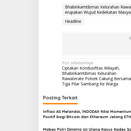
n
Bhabinkamtibmas Kelurahan Rawa
W
erupakan Wujud Kedekatan Masyar
u
j
Headline
u
d
K
I
e
d
e
k
a
N
Pos sebelumnya
t
Ciptakan Kondusifitas Wilayah,
a
a
Bhabinkamtibmas Kelurahan
n
v
Rawaterate Polsek Cakung Bersam
M
Tiga Pilar Sambang Ke Warga
i
a
s
g
Posting Terkait
y
a
a
r
s
Inflasi AS Melandai, INDODAX Nilai Momentu
a
Positif bagi Bitcoin dan Ethereum Jelang ET
k
i
Genesis Day
a
p
Mabes Polri Diminta Uji Ulang Kasus Kades 
t