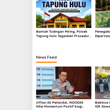
Bantah Tudingan Miring, Polsek
Penegak
Tapung Hulu Tegaskan Prosedur
Dipertan
Hukum Kasus Curat PLTD Sudah
Tambang 
Sesuai SOP
Aktivita
Kapur IX
News Feed
Inflasi AS Melandai, INDODAX
Babinsa 
Nilai Momentum Positif bagi
425 Sisw