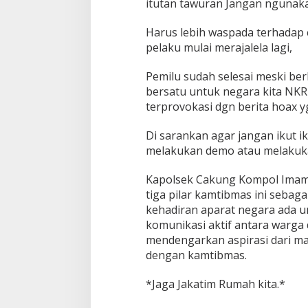
itutan tawuran Jangan ngunak
a
k
Harus lebih waspada terhadap 
u
n
pelaku mulai merajalela lagi,
g
S
Pemilu sudah selesai meski berb
a
bersatu untuk negara kita NKRI
m
terprovokasi dgn berita hoax 
b
a
n
Di sarankan agar jangan ikut 
g
melakukan demo atau melakuk
W
a
Kapolsek Cakung Kompol Imam
r
g
tiga pilar kamtibmas ini sebaga
a
kehadiran aparat negara ada u
M
komunikasi aktif antara warga 
e
mendengarkan aspirasi dari m
r
dengan kamtibmas.
u
p
a
*Jaga Jakatim Rumah kita.*
k
a