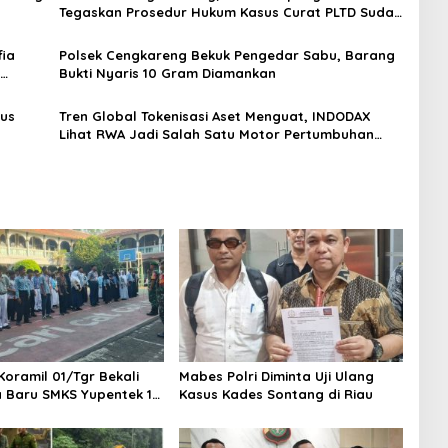
Tegaskan Prosedur Hukum Kasus Curat PLTD Sudah
Sesuai SOP
ia
Polsek Cengkareng Bekuk Pengedar Sabu, Barang
Bukti Nyaris 10 Gram Diamankan
gus
Tren Global Tokenisasi Aset Menguat, INDODAX
Lihat RWA Jadi Salah Satu Motor Pertumbuhan
Baru Industri Kripto
Koramil 01/Tgr Bekali
Mabes Polri Diminta Uji Ulang
a Baru SMKS Yupentek 1
Kasus Kades Sontang di Riau
PBB dan Wawasan
aan