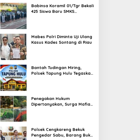
Babinsa Koramil 01/Tgr Bekali
425 Siswa Baru SMKS
Yupentek 1 dengan PBB dan
Wawasan Kebangsaan
Mabes Polri Diminta Uji Ulang
Kasus Kades Sontang di Riau
Bantah Tudingan Miring,
Polsek Tapung Hulu Tegaskan
Prosedur Hukum Kasus Curat
PLTD Sudah Sesuai SOP
Penegakan Hukum
Dipertanyakan, Surga Mafia
Tambang di Kab.50 Kota:
Aktivitas PETI Masih
Mengepung Kapur IX, Alam
Rusak
Polsek Cengkareng Bekuk
Pengedar Sabu, Barang Bukti