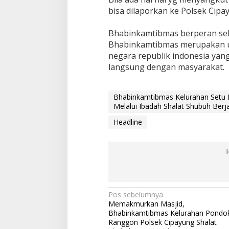
I
bisa dilaporkan ke Polsek Cipa
b
a
Bhabinkamtibmas berperan seba
d
a
Bhabinkamtibmas merupakan u
h
negara republik indonesia yan
S
langsung dengan masyarakat.
h
a
l
Bhabinkamtibmas Kelurahan Setu
a
Melalui Ibadah Shalat Shubuh Be
t
S
Headline
h
u
b
I
u
h
B
e
r
N
Pos sebelumnya
j
Memakmurkan Masjid,
a
a
Bhabinkamtibmas Kelurahan Pondo
m
v
Ranggon Polsek Cipayung Shalat
a