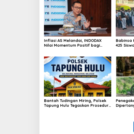
Inflasi AS Melandai, INDODAX
Babinsa 
Nilai Momentum Positif bagi
425 Sisw
Bitcoin dan Ethereum Jelang ETH
dengan 
Genesis Day
Kebangs
Bantah Tudingan Miring, Polsek
Penegak
Tapung Hulu Tegaskan Prosedur
Dipertan
Hukum Kasus Curat PLTD Sudah
Tambang 
Sesuai SOP
Aktivita
Kapur IX