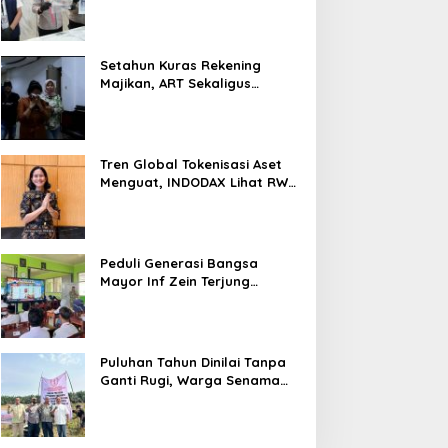
Nyaris 10 Gram Diamankan
Setahun Kuras Rekening
Majikan, ART Sekaligus
Perawat Lansia Ditangkap
Polsek Kalideres
Tren Global Tokenisasi Aset
Menguat, INDODAX Lihat RWA
Jadi Salah Satu Motor
Pertumbuhan Baru Industri
Kripto
Peduli Generasi Bangsa
Mayor Inf Zein Terjung
Langsung Berikan Materi
Kebangsaan Dan Bela
Negara Dalam MPLS Di
Sekolah
Puluhan Tahun Dinilai Tanpa
Ganti Rugi, Warga Senama
Nenek Desak PTPN IV
Regional III Hentikan Aktivitas
di Lahan Sengketa