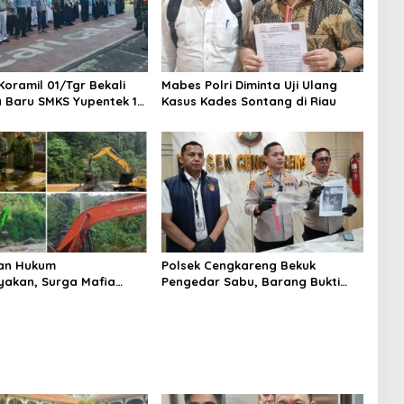
Koramil 01/Tgr Bekali
Mabes Polri Diminta Uji Ulang
a Baru SMKS Yupentek 1
Kasus Kades Sontang di Riau
PBB dan Wawasan
aan
an Hukum
Polsek Cengkareng Bekuk
yakan, Surga Mafia
Pengedar Sabu, Barang Bukti
di Kab.50 Kota:
Nyaris 10 Gram Diamankan
s PETI Masih Mengepung
, Alam Rusak