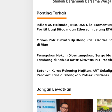
Shubuh Berjamaah Bersama Warga
a
i
h
g
B
Posting Terkait
e
a
r
s
Inflasi AS Melandai, INDODAX Nilai Momentu
s
Positif bagi Bitcoin dan Ethereum Jelang ET
a
i
Genesis Day
m
p
a
Mabes Polri Diminta Uji Ulang Kasus Kades 
W
di Riau
o
a
s
r
Penegakan Hukum Dipertanyakan, Surga Maf
g
Tambang di Kab.50 Kota: Aktivitas PETI Masih
a
Mengepung Kapur IX, Alam Rusak
Setahun Kuras Rekening Majikan, ART Sekali
Perawat Lansia Ditangkap Polsek Kalideres
Jangan Lewatkan