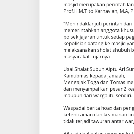
g
masjid merupakan perintah lang
M
Prof.H.M.Tito Karnavian, M.A, P
e
m
“Menindaklanjuti perintah dari
a
memerintahkan anggota khusu
k
m
polsek jajaran untuk setiap p
u
kepolisian datang ke masjid ya
r
melaksanakan sholat shubuh 
k
masyarakat” ujarnya
a
n
M
Usai Shalat Subuh Aiptu Ari 
a
Kamtibmas kepada Jamaah,
s
Mengajak Toga dan Tomas men
j
dan menyampai kan pesan2 kea
i
d
maupun dari warga itu sendiri.
M
e
Waspadai berita hoax dan peng
l
ketentraman dan keamanan li
a
tidak terjadi tawuran antar w
l
u
i
Bila ada hal hal yg menyangku