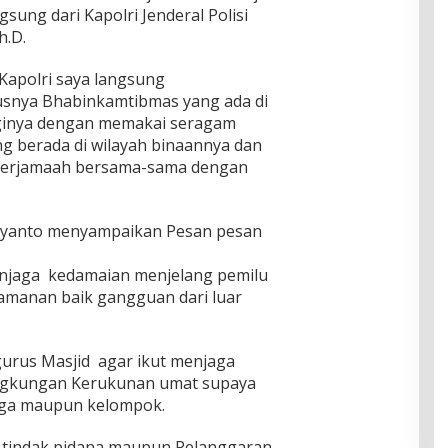
sung dari Kapolri Jenderal Polisi
h.D.
 Kapolri saya langsung
snya Bhabinkamtibmas yang ada di
aginya dengan memakai seragam
ng berada di wilayah binaannya dan
berjamaah bersama-sama dengan
Suryanto menyampaikan Pesan pesan
jaga kedamaian menjelang pemilu
manan baik gangguan dari luar
urus Masjid agar ikut menjaga
ngkungan Kerukunan umat supaya
arga maupun kelompok.
t tindak pidana maupun Pelanggaran