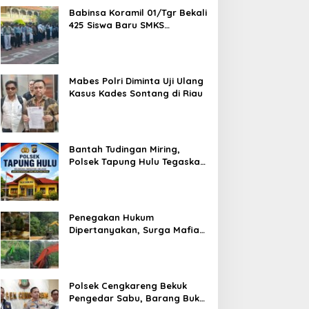
Babinsa Koramil 01/Tgr Bekali
425 Siswa Baru SMKS
Yupentek 1 dengan PBB dan
Wawasan Kebangsaan
Mabes Polri Diminta Uji Ulang
Kasus Kades Sontang di Riau
Bantah Tudingan Miring,
Polsek Tapung Hulu Tegaskan
Prosedur Hukum Kasus Curat
PLTD Sudah Sesuai SOP
Penegakan Hukum
Dipertanyakan, Surga Mafia
Tambang di Kab.50 Kota:
Aktivitas PETI Masih
Mengepung Kapur IX, Alam
Rusak
Polsek Cengkareng Bekuk
Pengedar Sabu, Barang Bukti