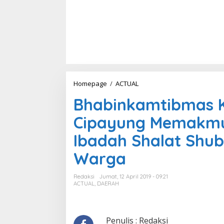
Homepage
/
ACTUAL
B
h
Bhabinkamtibmas K
a
b
Cipayung Memakmur
i
n
Ibadah Shalat Shu
k
a
Warga
m
t
i
Redaksi
Jumat, 12 April 2019 - 09:21
b
ACTUAL
,
DAERAH
m
a
s
K
Penulis : Redaksi