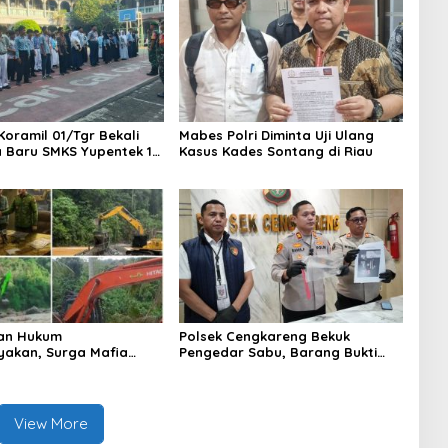
Koramil 01/Tgr Bekali
Mabes Polri Diminta Uji Ulang
a Baru SMKS Yupentek 1
Kasus Kades Sontang di Riau
PBB dan Wawasan
aan
an Hukum
Polsek Cengkareng Bekuk
yakan, Surga Mafia
Pengedar Sabu, Barang Bukti
di Kab.50 Kota:
Nyaris 10 Gram Diamankan
s PETI Masih Mengepung
, Alam Rusak
View More