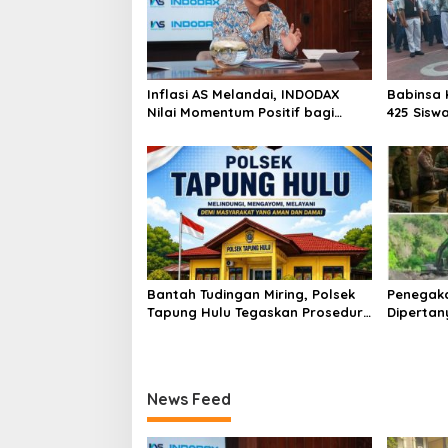
Inflasi AS Melandai, INDODAX
Babinsa 
Nilai Momentum Positif bagi
425 Sisw
Bitcoin dan Ethereum Jelang ETH
dengan 
Genesis Day
Kebangs
Bantah Tudingan Miring, Polsek
Penegak
Tapung Hulu Tegaskan Prosedur
Dipertan
Hukum Kasus Curat PLTD Sudah
Tambang 
Sesuai SOP
Aktivita
Kapur IX
News Feed