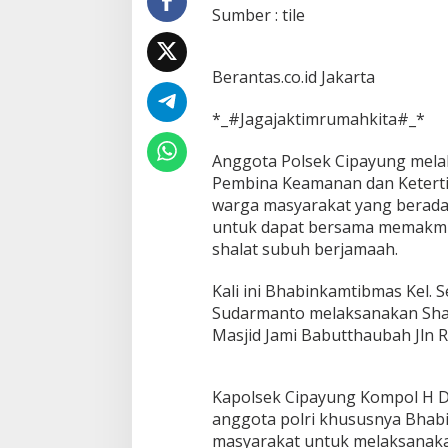
e
Sumber : tile
l
u
r
Berantas.co.id Jakarta
a
h
a
*_#Jagajaktimrumahkita#_*
n
S
Anggota Polsek Cipayung mela
e
Pembina Keamanan dan Keterti
t
warga masyarakat yang berada
u
P
untuk dapat bersama memakmu
o
shalat subuh berjamaah.
l
s
Kali ini Bhabinkamtibmas Kel. 
e
Sudarmanto melaksanakan Shal
k
C
Masjid Jami Babutthaubah Jln R
i
p
a
Kapolsek Cipayung Kompol H 
y
anggota polri khususnya Bha
u
masyarakat untuk melaksanakan
n