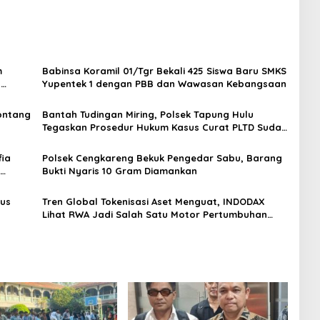
m
Babinsa Koramil 01/Tgr Bekali 425 Siswa Baru SMKS
H
Yupentek 1 dengan PBB dan Wawasan Kebangsaan
Sontang
Bantah Tudingan Miring, Polsek Tapung Hulu
Tegaskan Prosedur Hukum Kasus Curat PLTD Sudah
Sesuai SOP
ia
Polsek Cengkareng Bekuk Pengedar Sabu, Barang
Bukti Nyaris 10 Gram Diamankan
gus
Tren Global Tokenisasi Aset Menguat, INDODAX
Lihat RWA Jadi Salah Satu Motor Pertumbuhan
Baru Industri Kripto