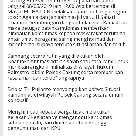
Cakung BRIPKA TRI PUJIANTO pada hari Rabu
tanggal 08/05/2019 jam 12.00 Wib bertempat di
Masjid MUHAJIDIN melaksanakan sambang dengan
tokoh Agama dan Jamaah masjid yaitu H Sahari
Thamrin. Sehubungan dengan bulan suci Ramadhan
maka petugas babinkamtibmas memberikan
himbauan kamtibmas kepada masyarakat terutama
antar umat beragama saling menghormati dan
menghargai supaya tercipta situasi aman dan tertib.
Sambang secara rutin yang dilakukan oleh
Bhabinkamtibmas adalah salah satu cara kami untuk
menekan angka kriminalitas di wilayah hukum
Polrestro Jaktim Polsek Cakung serta memberikan
rasa aman dan tertib” ungkapnya
Bripka Tri Pujianto menyampaikan bahwa Situasi
kamtibmas di wilayah Polsek Cakung secara umum
kondusif.
Menghimbau kepada warga tidak melakukan
gerakan / kegiatan yg menganggu kantibmas
setelah Pemilu, dan dihimbau utk menunggu
pengumuman dari KPU.