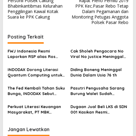
Personil Polsek Cakung
Rapat Pleno Pemilu 2019
a
Bhabinkantibmas Kelurahan
PPK Kec.Pasar Rebo Tetap
v
Penggilingan Kawal Kotak
Dalam Pegamanan dan
Suara ke PPK Cakung
Monitoring Petugas Anggota
i
Polsek Pasar Rebo
g
a
Posting Terkait
s
FWJ Indonesia Resmi
Cak Sholeh Pengacara No
i
Laporkan RSP alias Ros
Viral No justice Meninggal
p
dengan Pasal UU ITE
Dunia
o
INDODAX Dorong Literasi
Diding Boneng Meninggal
Quantum Computing untuk
Dunia Dalam Usia 76 th
s
Perkuat Kesiapan Ekosistem
Blockchain
The Fed Kembali Tahan Suku
Pasutri Pengusaha Sarang
Bunga, INDODAX Sebut
Burung Walet Sudah
Kepastian Kebijakan Dorong
Berstatus Tersangka,
Sentimen Pasar
Pelapor Desak Polda Jambi
Perkuat Literasi Keuangan
Dugaan Jual Beli LKS di SDN
Segera Lakukan Penahanan
Masyarakat, PT MBK
001 Kasikan Resmi
Ventura Salurkan Bantuan
Dilaporkan ke Polres
Karpet Masjid di Pakuhaji
Kampar, Pemred – Pimum
Metroterkini.id Desak Usut
Jangan Lewatkan
Kasus Ini