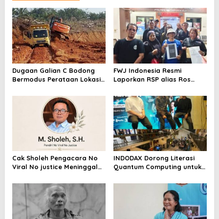
Dugaan Galian C Bodong
FWJ Indonesia Resmi
Bermodus Perataan Lokasi
Laporkan RSP alias Ros
Mencuat, Krimsus Polda
dengan Pasal UU ITE
Riau Akan Tinjauan Lokasi
Cak Sholeh Pengacara No
INDODAX Dorong Literasi
Viral No justice Meninggal
Quantum Computing untuk
Dunia
Perkuat Kesiapan Ekosistem
Blockchain