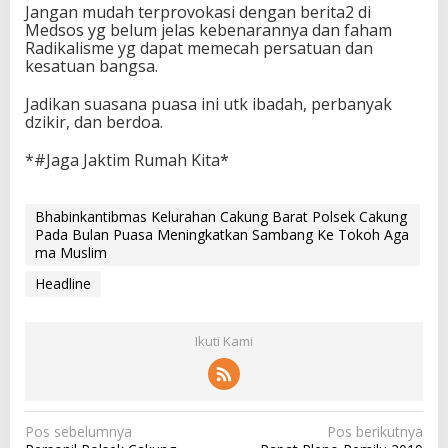
Jangan mudah terprovokasi dengan berita2 di
Medsos yg belum jelas kebenarannya dan faham
Radikalisme yg dapat memecah persatuan dan
kesatuan bangsa.
Jadikan suasana puasa ini utk ibadah, perbanyak
dzikir, dan berdoa.
*#Jaga Jaktim Rumah Kita*
Bhabinkantibmas Kelurahan Cakung Barat Polsek Cakung
Pada Bulan Puasa Meningkatkan Sambang Ke Tokoh Aga
ma Muslim
Headline
Ikuti Kami
N
Pos sebelumnya
Pos berikutnya