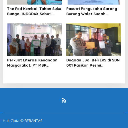
The Fed Kembali Tahan Suku
Pasutri Pengusaha Sarang
Bunga, INDODAX Sebut
Burung Walet Sudah
Kepastian Kebijakan Dorong
Berstatus Tersangka,
Sentimen Pasar
Pelapor Desak Polda Jambi
Segera Lakukan Penahanan
Perkuat Literasi Keuangan
Dugaan Jual Beli LKS di SDN
Masyarakat, PT MBK
001 Kasikan Resmi
Ventura Salurkan Bantuan
Dilaporkan ke Polres
Karpet Masjid di Pakuhaji
Kampar, Pemred – Pimum
Metroterkini.id Desak Usut
Kasus Ini
Hak Cipta © BERANTAS