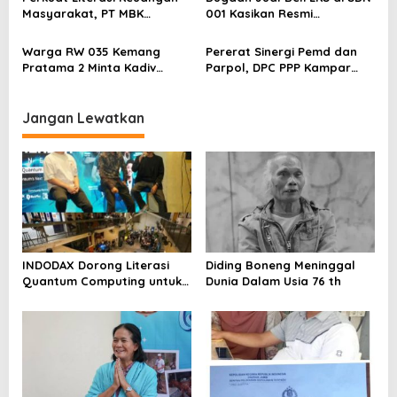
Segera Lakukan Penahanan
Masyarakat, PT MBK
001 Kasikan Resmi
Ventura Salurkan Bantuan
Dilaporkan ke Polres
Karpet Masjid di Pakuhaji
Kampar, Pemred – Pimum
Warga RW 035 Kemang
Pererat Sinergi Pemd dan
Metroterkini.id Desak Usut
Pratama 2 Minta Kadiv
Parpol, DPC PPP Kampar
Kasus Ini
Propam Evaluasi Penyidik
Audiensi Bersam Bupati dan
dan Personel Paminal Polres
Wakil Bupati Kampar
Metro Bekasi Kota
Jangan Lewatkan
INDODAX Dorong Literasi
Diding Boneng Meninggal
Quantum Computing untuk
Dunia Dalam Usia 76 th
Perkuat Kesiapan Ekosistem
Blockchain