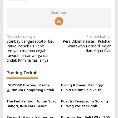
Ikuti Kami
N
Pos sebelumnya
Pos berikutnya
Stanbay dengan rotator biru
Pers Dikriminalisasi, Puluhan
a
Patko Polsek Ps Rebo
Wartawan Demo di Kejari
v
ternyata mampu cegah
dan Kejati Riau
tawuran antar warga dan
i
tindak Kriminalitas lainya
g
a
Posting Terkait
s
INDODAX Dorong Literasi
Diding Boneng Meninggal
i
Quantum Computing untuk
Dunia Dalam Usia 76 th
p
Perkuat Kesiapan Ekosistem
Blockchain
o
The Fed Kembali Tahan Suku
Pasutri Pengusaha Sarang
Bunga, INDODAX Sebut
Burung Walet Sudah
s
Kepastian Kebijakan Dorong
Berstatus Tersangka,
Sentimen Pasar
Pelapor Desak Polda Jambi
Perkuat Literasi Keuangan
Dugaan Jual Beli LKS di SDN