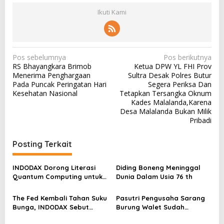
Ikuti Kami
N
Pos sebelumnya
Pos berikutnya
RS Bhayangkara Brimob
Ketua DPW YL FHI Prov
a
Menerima Penghargaan
Sultra Desak Polres Butur
v
Pada Puncak Peringatan Hari
Segera Periksa Dan
Kesehatan Nasional
Tetapkan Tersangka Oknum
i
Kades Malalanda,Karena
g
Desa Malalanda Bukan Milik
Pribadi
a
s
Posting Terkait
i
p
INDODAX Dorong Literasi
Diding Boneng Meninggal
Quantum Computing untuk
Dunia Dalam Usia 76 th
o
Perkuat Kesiapan Ekosistem
s
Blockchain
The Fed Kembali Tahan Suku
Pasutri Pengusaha Sarang
Bunga, INDODAX Sebut
Burung Walet Sudah
Kepastian Kebijakan Dorong
Berstatus Tersangka,