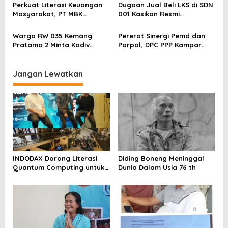
Sentimen Pasar
Pelapor Desak Polda Jambi
Perkuat Literasi Keuangan
Dugaan Jual Beli LKS di SDN
Segera Lakukan Penahanan
Masyarakat, PT MBK
001 Kasikan Resmi
Ventura Salurkan Bantuan
Dilaporkan ke Polres
Karpet Masjid di Pakuhaji
Kampar, Pemred – Pimum
Warga RW 035 Kemang
Pererat Sinergi Pemd dan
Metroterkini.id Desak Usut
Pratama 2 Minta Kadiv
Parpol, DPC PPP Kampar
Kasus Ini
Propam Evaluasi Penyidik
Audiensi Bersam Bupati dan
dan Personel Paminal Polres
Wakil Bupati Kampar
Metro Bekasi Kota
Jangan Lewatkan
INDODAX Dorong Literasi
Diding Boneng Meninggal
Quantum Computing untuk
Dunia Dalam Usia 76 th
Perkuat Kesiapan Ekosistem
Blockchain