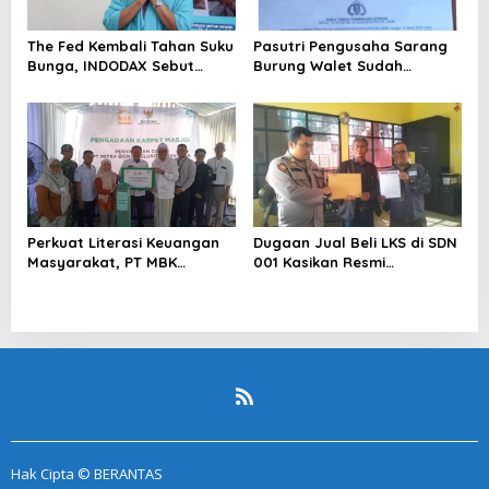
The Fed Kembali Tahan Suku
Pasutri Pengusaha Sarang
Bunga, INDODAX Sebut
Burung Walet Sudah
Kepastian Kebijakan Dorong
Berstatus Tersangka,
Sentimen Pasar
Pelapor Desak Polda Jambi
Segera Lakukan Penahanan
Perkuat Literasi Keuangan
Dugaan Jual Beli LKS di SDN
Masyarakat, PT MBK
001 Kasikan Resmi
Ventura Salurkan Bantuan
Dilaporkan ke Polres
Karpet Masjid di Pakuhaji
Kampar, Pemred – Pimum
Metroterkini.id Desak Usut
Kasus Ini
Hak Cipta © BERANTAS