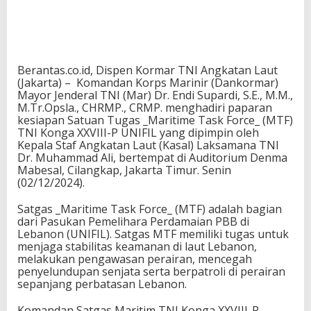
Berantas.co.id, Dispen Kormar TNI Angkatan Laut
(Jakarta) – Komandan Korps Marinir (Dankormar)
Mayor Jenderal TNI (Mar) Dr. Endi Supardi, S.E., M.M.,
M.Tr.Opsla., CHRMP., CRMP. menghadiri paparan
kesiapan Satuan Tugas _Maritime Task Force_ (MTF)
TNI Konga XXVIII-P UNIFIL yang dipimpin oleh
Kepala Staf Angkatan Laut (Kasal) Laksamana TNI
Dr. Muhammad Ali, bertempat di Auditorium Denma
Mabesal, Cilangkap, Jakarta Timur. Senin
(02/12/2024).
Satgas _Maritime Task Force_ (MTF) adalah bagian
dari Pasukan Pemelihara Perdamaian PBB di
Lebanon (UNIFIL). Satgas MTF memiliki tugas untuk
menjaga stabilitas keamanan di laut Lebanon,
melakukan pengawasan perairan, mencegah
penyelundupan senjata serta berpatroli di perairan
sepanjang perbatasan Lebanon.
Komandan Satgas Maritim TNI Konga XXVIII-P