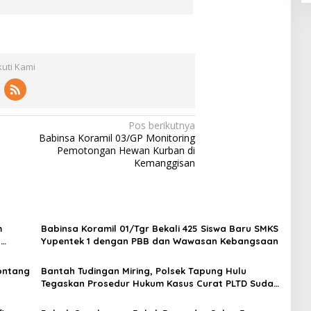
kuti Kami
Pos berikutnya
Babinsa Koramil 03/GP Monitoring
Pemotongan Hewan Kurban di
Kemanggisan
m
Babinsa Koramil 01/Tgr Bekali 425 Siswa Baru SMKS
H
Yupentek 1 dengan PBB dan Wawasan Kebangsaan
Sontang
Bantah Tudingan Miring, Polsek Tapung Hulu
Tegaskan Prosedur Hukum Kasus Curat PLTD Sudah
Sesuai SOP