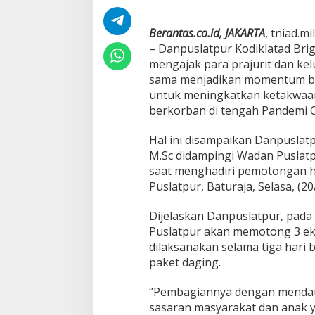
i
k
a
Berantas.co.id, JAKARTA
, tniad.mil
n
– Danpuslatpur Kodiklatad Brigj
M
mengajak para prajurit dan ke
o
sama menjadikan momentum be
m
untuk meningkatkan ketakwaan
e
n
berkorban di tengah Pandemi Co
t
u
Hal ini disampaikan Danpuslatp
m
M.Sc didampingi Wadan Puslatpur
K
saat menghadiri pemotongan he
u
r
Puslatpur, Baturaja, Selasa, (20
b
a
Dijelaskan Danpuslatpur, pada 
n
Puslatpur akan memotong 3 ek
U
dilaksanakan selama tiga hari 
n
t
paket daging.
u
k
“Pembagiannya dengan menda
B
sasaran masyarakat dan anak 
e