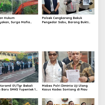
an Hukum
Polsek Cengkareng Bekuk
yakan, Surga Mafia
Pengedar Sabu, Barang Bukti
di Kab.50 Kota:
Nyaris 10 Gram Diamankan
s PETI Masih Mengepung
, Alam Rusak
Koramil 01/Tgr Bekali
Mabes Polri Diminta Uji Ulang
a Baru SMKS Yupentek 1
Kasus Kades Sontang di Riau
PBB dan Wawasan
aan