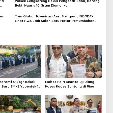
ia
Polsek Cengkareng Bekuk Pengedar Sabu, Barang
Bukti Nyaris 10 Gram Diamankan
gus
Tren Global Tokenisasi Aset Menguat, INDODAX
Lihat RWA Jadi Salah Satu Motor Pertumbuhan
Baru Industri Kripto
Koramil 01/Tgr Bekali
Mabes Polri Diminta Uji Ulang
a Baru SMKS Yupentek 1
Kasus Kades Sontang di Riau
PBB dan Wawasan
aan