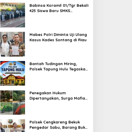
Babinsa Koramil 01/Tgr Bekali
425 Siswa Baru SMKS
Yupentek 1 dengan PBB dan
Wawasan Kebangsaan
Mabes Polri Diminta Uji Ulang
Kasus Kades Sontang di Riau
Bantah Tudingan Miring,
Polsek Tapung Hulu Tegaskan
Prosedur Hukum Kasus Curat
PLTD Sudah Sesuai SOP
Penegakan Hukum
Dipertanyakan, Surga Mafia
Tambang di Kab.50 Kota:
Aktivitas PETI Masih
Mengepung Kapur IX, Alam
Rusak
Polsek Cengkareng Bekuk
Pengedar Sabu, Barang Bukti