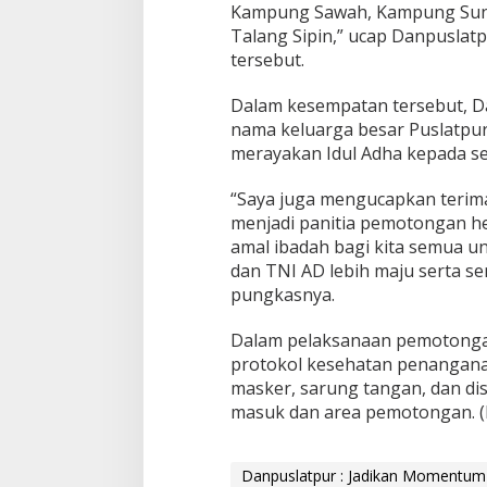
Kampung Sawah, Kampung Sun
r
b
Talang Sipin,” ucap Danpuslatp
a
tersebut.
g
i
Dalam kesempatan tersebut, Da
D
nama keluarga besar Puslatpu
i
T
merayakan Idul Adha kepada s
e
n
“Saya juga mengucapkan terim
g
menjadi panitia pemotongan h
a
amal ibadah bagi kita semua u
h
P
dan TNI AD lebih maju serta sem
a
pungkasnya.
n
d
Dalam pelaksanaan pemotongan
e
protokol kesehatan penangana
m
i
masker, sarung tangan, dan dis
masuk dan area pemotongan. (
Danpuslatpur : Jadikan Momentum