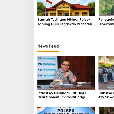
Bantah Tudingan Miring, Polsek
Penegak
Tapung Hulu Tegaskan Prosedur
Dipertan
Hukum Kasus Curat PLTD Sudah
Tambang 
Sesuai SOP
Aktivita
Kapur IX
News Feed
Inflasi AS Melandai, INDODAX
Babinsa 
Nilai Momentum Positif bagi
425 Sisw
Bitcoin dan Ethereum Jelang ETH
dengan 
Genesis Day
Kebangs