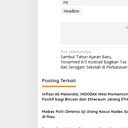
mi
Headline
I
N
Pos sebelumnya
Sambut Tahun Ajaran Baru,
a
Yonarmed 6/3 Kostrad Bagikan Tas
v
dan Seragam Sekolah di Perbatasan
i
Posting Terkait
g
a
Inflasi AS Melandai, INDODAX Nilai Momentu
s
Positif bagi Bitcoin dan Ethereum Jelang ET
Genesis Day
i
Mabes Polri Diminta Uji Ulang Kasus Kades 
p
di Riau
o