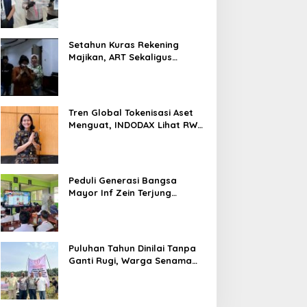
Nyaris 10 Gram Diamankan
Setahun Kuras Rekening
Majikan, ART Sekaligus
Perawat Lansia Ditangkap
Polsek Kalideres
Tren Global Tokenisasi Aset
Menguat, INDODAX Lihat RWA
Jadi Salah Satu Motor
Pertumbuhan Baru Industri
Kripto
Peduli Generasi Bangsa
Mayor Inf Zein Terjung
Langsung Berikan Materi
Kebangsaan Dan Bela
Negara Dalam MPLS Di
Sekolah
Puluhan Tahun Dinilai Tanpa
Ganti Rugi, Warga Senama
Nenek Desak PTPN IV
Regional III Hentikan Aktivitas
di Lahan Sengketa