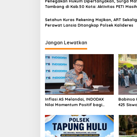
Penegakan Hukum Dipertanyakan, Surga Maf
s
Tambang di Kab.50 Kota: Aktivitas PETI Masih
Mengepung Kapur IX, Alam Rusak
Setahun Kuras Rekening Majikan, ART Sekali
Perawat Lansia Ditangkap Polsek Kalideres
Jangan Lewatkan
Inflasi AS Melandai, INDODAX
Babinsa 
Nilai Momentum Positif bagi
425 Sisw
Bitcoin dan Ethereum Jelang ETH
dengan 
Genesis Day
Kebangs