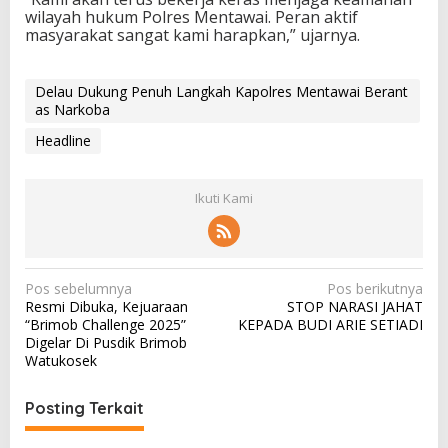
wilayah hukum Polres Mentawai. Peran aktif
masyarakat sangat kami harapkan,” ujarnya.
Delau Dukung Penuh Langkah Kapolres Mentawai Berant
as Narkoba
Headline
Ikuti Kami
N
Pos sebelumnya
Pos berikutnya
Resmi Dibuka, Kejuaraan
STOP NARASI JAHAT
a
“Brimob Challenge 2025”
KEPADA BUDI ARIE SETIADI
v
Digelar Di Pusdik Brimob
Watukosek
i
g
Posting Terkait
a