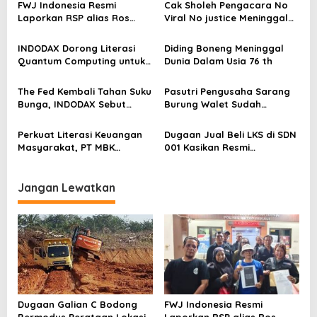
s
FWJ Indonesia Resmi
Cak Sholeh Pengacara No
Laporkan RSP alias Ros
Viral No justice Meninggal
i
dengan Pasal UU ITE
Dunia
p
INDODAX Dorong Literasi
Diding Boneng Meninggal
o
Quantum Computing untuk
Dunia Dalam Usia 76 th
Perkuat Kesiapan Ekosistem
s
Blockchain
The Fed Kembali Tahan Suku
Pasutri Pengusaha Sarang
Bunga, INDODAX Sebut
Burung Walet Sudah
Kepastian Kebijakan Dorong
Berstatus Tersangka,
Sentimen Pasar
Pelapor Desak Polda Jambi
Perkuat Literasi Keuangan
Dugaan Jual Beli LKS di SDN
Segera Lakukan Penahanan
Masyarakat, PT MBK
001 Kasikan Resmi
Ventura Salurkan Bantuan
Dilaporkan ke Polres
Karpet Masjid di Pakuhaji
Kampar, Pemred – Pimum
Metroterkini.id Desak Usut
Jangan Lewatkan
Kasus Ini
Dugaan Galian C Bodong
FWJ Indonesia Resmi