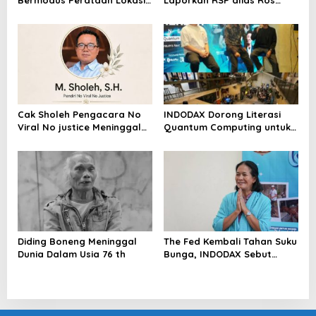
Bermodus Perataan Lokasi
Laporkan RSP alias Ros
Mencuat, Krimsus Polda
dengan Pasal UU ITE
Riau Akan Tinjauan Lokasi
Cak Sholeh Pengacara No
INDODAX Dorong Literasi
Viral No justice Meninggal
Quantum Computing untuk
Dunia
Perkuat Kesiapan Ekosistem
Blockchain
Diding Boneng Meninggal
The Fed Kembali Tahan Suku
Dunia Dalam Usia 76 th
Bunga, INDODAX Sebut
Kepastian Kebijakan Dorong
Sentimen Pasar