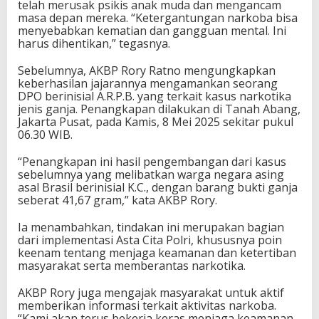
telah merusak psikis anak muda dan mengancam
masa depan mereka. “Ketergantungan narkoba bisa
menyebabkan kematian dan gangguan mental. Ini
harus dihentikan,” tegasnya.
Sebelumnya, AKBP Rory Ratno mengungkapkan
keberhasilan jajarannya mengamankan seorang
DPO berinisial A.R.P.B. yang terkait kasus narkotika
jenis ganja. Penangkapan dilakukan di Tanah Abang,
Jakarta Pusat, pada Kamis, 8 Mei 2025 sekitar pukul
06.30 WIB.
“Penangkapan ini hasil pengembangan dari kasus
sebelumnya yang melibatkan warga negara asing
asal Brasil berinisial K.C., dengan barang bukti ganja
seberat 41,67 gram,” kata AKBP Rory.
Ia menambahkan, tindakan ini merupakan bagian
dari implementasi Asta Cita Polri, khususnya poin
keenam tentang menjaga keamanan dan ketertiban
masyarakat serta memberantas narkotika.
AKBP Rory juga mengajak masyarakat untuk aktif
memberikan informasi terkait aktivitas narkoba.
“Kami akan terus bekerja keras menjaga keamanan