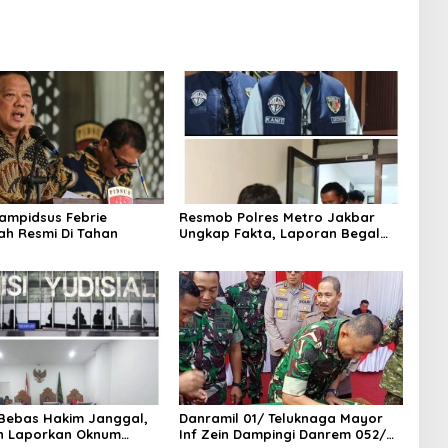
ampidsus Febrie
Resmob Polres Metro Jakbar
ah Resmi Di Tahan
Ungkap Fakta, Laporan Begal
Laptop di Cengkareng Ternyata
Rekayasa
Bebas Hakim Janggal,
Danramil 01/ Teluknaga Mayor
n Laporkan Oknum
Inf Zein Dampingi Danrem 052/