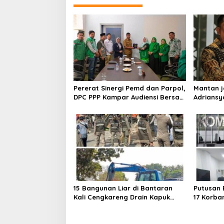
Pererat Sinergi Pemd dan Parpol,
Mantan j
DPC PPP Kampar Audiensi Bersam
Adriansy
Bupati dan Wakil Bupati Kampar
15 Bangunan Liar di Bantaran
Putusan 
Kali Cengkareng Drain Kapuk
17 Korba
Ditertibkan Pemkot Jakarta
Hakim PN
Barat
Komisi 3