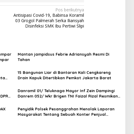
Pos berikutnya
Antisipasi Covid-19, Babinsa Koramil
03 Grogol Palmerah Serka Iliansyah
Disinfeksi SMK Ibu Pertiwi Slipi
Kampar
Mantan jampidsus Febrie Adriansyah Resmi Di
ampar
Tahan
15 Bangunan Liar di Bantaran Kali Cengkareng
ata
Drain Kapuk Ditertibkan Pemkot Jakarta Barat
Danramil 01/ Teluknaga Mayor Inf Zein Dampingi
 DPR
Danrem 052/ Wkr Brigen TNI Faizal Rizal Resmikan
Jembatan Garuda Dan Aramco Di Kosambi
DAX
Penyidik Polsek Pesanggrahan Menolak Laporan
Masyarakat Tentang Sebuah Konter Penjual
Tramadol, Silahkan Lapor ke Polres