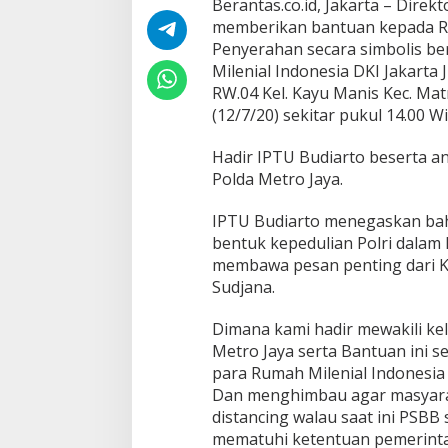
Berantas.co.id, Jakarta – Direk
a
memberikan bantuan kepada Ru
m
P
Penyerahan secara simbolis be
M
Milenial Indonesia DKI Jakarta 
J
RW.04 Kel. Kayu Manis Kec. Ma
B
(12/7/20) sekitar pukul 14.00 Wi
e
r
i
Hadir IPTU Budiarto beserta a
k
Polda Metro Jaya.
a
n
IPTU Budiarto menegaskan bah
B
bentuk kepedulian Polri dalam h
a
n
membawa pesan penting dari Ka
t
Sudjana.
u
a
Dimana kami hadir mewakili kel
n
Metro Jaya serta Bantuan ini s
K
e
para Rumah Milenial Indonesia
p
Dan menghimbau agar masyarak
a
distancing walau saat ini PSBB
d
mematuhi ketentuan pemerinta
a