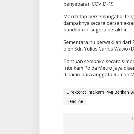
R
penyebaran COVID-19.
u
m
Mari tetap bersemangat di teng
a
dampaknya secara bersama-sa
h
pandemi ini segera berakhir.
M
i
l
Sementara itu perwakilan dari 
e
oleh Sdr. Yulius Carlos Wawo (D
n
i
Bantuan sembako secara simbol
a
Intelkam Polda Metro Jaya dis
l
I
dihadiri para anggota Rumah Mi
n
d
o
Direktorat Intelkam PMJ Berikan 
n
e
Headline
s
i
a
I