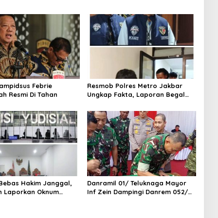
ampidsus Febrie
Resmob Polres Metro Jakbar
ah Resmi Di Tahan
Ungkap Fakta, Laporan Begal
Laptop di Cengkareng Ternyata
Rekayasa
Bebas Hakim Janggal,
Danramil 01/ Teluknaga Mayor
n Laporkan Oknum
Inf Zein Dampingi Danrem 052/
 Jaksel Ke MA, KY, DPR
Wkr Brigen TNI Faizal Rizal
 dan KPK
Resmikan Jembatan Garuda Dan
Aramco Di Kosambi