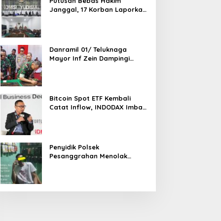
Putusan Bebas Hakim
Janggal, 17 Korban Laporkan
Oknum Hakim PN Jaksel Ke
MA, KY, DPR Komisi 3 dan KPK
Danramil 01/ Teluknaga
Mayor Inf Zein Dampingi
Danrem 052/ Wkr Brigen TNI
Faizal Rizal Resmikan
Jembatan Garuda Dan
Aramco Di Kosambi
Bitcoin Spot ETF Kembali
Catat Inflow, INDODAX Imbau
Investor Tetap Cermati
Faktor Makro
Penyidik Polsek
Pesanggrahan Menolak
Laporan Masyarakat Tentang
Sebuah Konter Penjual
Tramadol, Silahkan Lapor ke
Polres