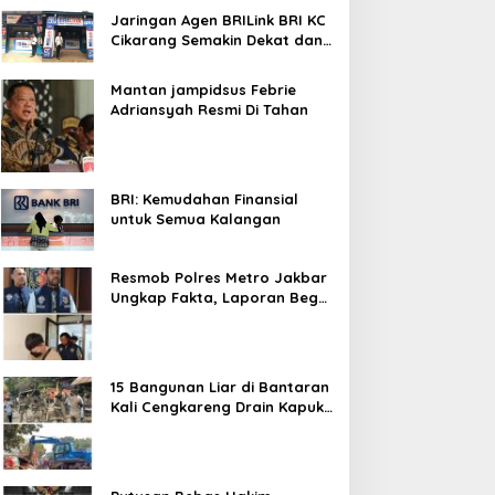
Jaringan Agen BRILink BRI KC
Cikarang Semakin Dekat dan
Cepat Untuk Layanan
Perbankan
Mantan jampidsus Febrie
Adriansyah Resmi Di Tahan
BRI: Kemudahan Finansial
untuk Semua Kalangan
Resmob Polres Metro Jakbar
Ungkap Fakta, Laporan Begal
Laptop di Cengkareng
Ternyata Rekayasa
15 Bangunan Liar di Bantaran
Kali Cengkareng Drain Kapuk
Ditertibkan Pemkot Jakarta
Barat