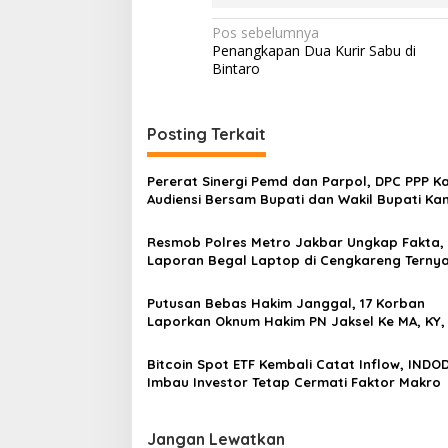
N
Pos sebelumnya
Penangkapan Dua Kurir Sabu di
a
Bintaro
v
i
Posting Terkait
g
a
Pererat Sinergi Pemd dan Parpol, DPC PPP 
s
Audiensi Bersam Bupati dan Wakil Bupati K
i
Resmob Polres Metro Jakbar Ungkap Fakta,
p
Laporan Begal Laptop di Cengkareng Terny
Rekayasa
o
Putusan Bebas Hakim Janggal, 17 Korban
s
Laporkan Oknum Hakim PN Jaksel Ke MA, KY,
Komisi 3 dan KPK
Bitcoin Spot ETF Kembali Catat Inflow, INDO
Imbau Investor Tetap Cermati Faktor Makro
Jangan Lewatkan