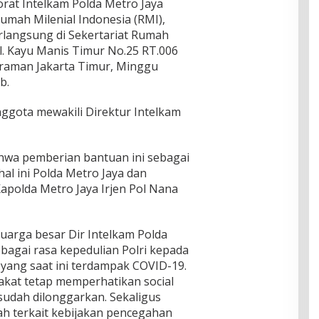
torat Intelkam Polda Metro Jaya
mah Milenial Indonesia (RMI),
rlangsung di Sekertariat Rumah
Jl. Kayu Manis Timur No.25 RT.006
traman Jakarta Timur, Minggu
b.
nggota mewakili Direktur Intelkam
wa pemberian bantuan ini sebagai
al ini Polda Metro Jaya dan
polda Metro Jaya Irjen Pol Nana
uarga besar Dir Intelkam Polda
ebagai rasa kepedulian Polri kepada
 yang saat ini terdampak COVID-19.
at tetap memperhatikan social
 sudah dilonggarkan. Sekaligus
h terkait kebijakan pencegahan