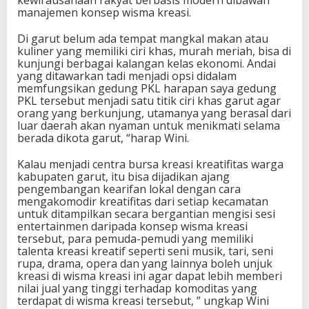
kewirausahaan rakyat berbasis modern dibawah
manajemen konsep wisma kreasi.
Di garut belum ada tempat mangkal makan atau
kuliner yang memiliki ciri khas, murah meriah, bisa di
kunjungi berbagai kalangan kelas ekonomi. Andai
yang ditawarkan tadi menjadi opsi didalam
memfungsikan gedung PKL harapan saya gedung
PKL tersebut menjadi satu titik ciri khas garut agar
orang yang berkunjung, utamanya yang berasal dari
luar daerah akan nyaman untuk menikmati selama
berada dikota garut, “harap Wini.
Kalau menjadi centra bursa kreasi kreatifitas warga
kabupaten garut, itu bisa dijadikan ajang
pengembangan kearifan lokal dengan cara
mengakomodir kreatifitas dari setiap kecamatan
untuk ditampilkan secara bergantian mengisi sesi
entertainmen daripada konsep wisma kreasi
tersebut, para pemuda-pemudi yang memiliki
talenta kreasi kreatif seperti seni musik, tari, seni
rupa, drama, opera dan yang lainnya boleh unjuk
kreasi di wisma kreasi ini agar dapat lebih memberi
nilai jual yang tinggi terhadap komoditas yang
terdapat di wisma kreasi tersebut, ” ungkap Wini