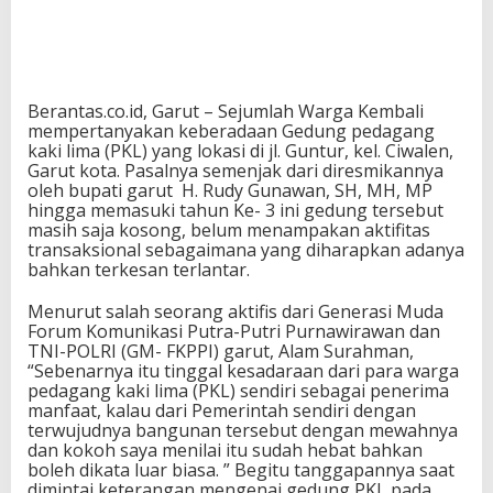
Berantas.co.id, Garut – Sejumlah Warga Kembali
mempertanyakan keberadaan Gedung pedagang
kaki lima (PKL) yang lokasi di jl. Guntur, kel. Ciwalen,
Garut kota. Pasalnya semenjak dari diresmikannya
oleh bupati garut H. Rudy Gunawan, SH, MH, MP
hingga memasuki tahun Ke- 3 ini gedung tersebut
masih saja kosong, belum menampakan aktifitas
transaksional sebagaimana yang diharapkan adanya
bahkan terkesan terlantar.
Menurut salah seorang aktifis dari Generasi Muda
Forum Komunikasi Putra-Putri Purnawirawan dan
TNI-POLRI (GM- FKPPI) garut, Alam Surahman,
“Sebenarnya itu tinggal kesadaraan dari para warga
pedagang kaki lima (PKL) sendiri sebagai penerima
manfaat, kalau dari Pemerintah sendiri dengan
terwujudnya bangunan tersebut dengan mewahnya
dan kokoh saya menilai itu sudah hebat bahkan
boleh dikata luar biasa. ” Begitu tanggapannya saat
dimintai keterangan mengenai gedung PKL pada