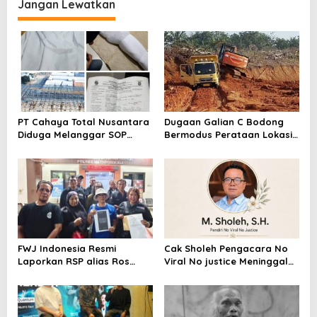
Segera Lakukan Penahanan
Jangan Lewatkan
PT Cahaya Total Nusantara
Dugaan Galian C Bodong
Diduga Melanggar SOP
Bermodus Perataan Lokasi
Penanganan Kecelakaan
Mencuat, Krimsus Polda
Kerja Hingga meninggal
Riau Akan Tinjauan Lokasi
Dunia, Kluarga Korban
Merasa Di abaikan
FWJ Indonesia Resmi
Cak Sholeh Pengacara No
Laporkan RSP alias Ros
Viral No justice Meninggal
dengan Pasal UU ITE
Dunia