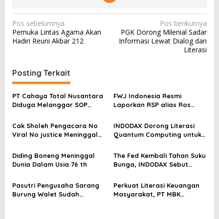
N
Pos sebelumnya
Pos berikutnya
Pemuka Lintas Agama Akan
PGK Dorong Milenial Sadar
a
Hadiri Reuni Akbar 212
Informasi Lewat Dialog dan
v
Literasi
i
Posting Terkait
g
a
PT Cahaya Total Nusantara
FWJ Indonesia Resmi
s
Diduga Melanggar SOP
Laporkan RSP alias Ros
Penanganan Kecelakaan
dengan Pasal UU ITE
i
Kerja Hingga meninggal
Cak Sholeh Pengacara No
INDODAX Dorong Literasi
p
Dunia, Kluarga Korban
Viral No justice Meninggal
Quantum Computing untuk
Merasa Di abaikan
o
Dunia
Perkuat Kesiapan Ekosistem
Blockchain
s
Diding Boneng Meninggal
The Fed Kembali Tahan Suku
Dunia Dalam Usia 76 th
Bunga, INDODAX Sebut
Kepastian Kebijakan Dorong
Sentimen Pasar
Pasutri Pengusaha Sarang
Perkuat Literasi Keuangan
Burung Walet Sudah
Masyarakat, PT MBK
Berstatus Tersangka,
Ventura Salurkan Bantuan
Pelapor Desak Polda Jambi
Karpet Masjid di Pakuhaji