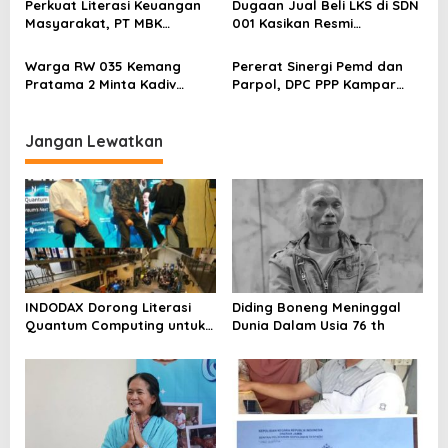
Perkuat Literasi Keuangan
Dugaan Jual Beli LKS di SDN
Segera Lakukan Penahanan
Masyarakat, PT MBK
001 Kasikan Resmi
Ventura Salurkan Bantuan
Dilaporkan ke Polres
Karpet Masjid di Pakuhaji
Kampar, Pemred – Pimum
Warga RW 035 Kemang
Pererat Sinergi Pemd dan
Metroterkini.id Desak Usut
Pratama 2 Minta Kadiv
Parpol, DPC PPP Kampar
Kasus Ini
Propam Evaluasi Penyidik
Audiensi Bersam Bupati dan
dan Personel Paminal Polres
Wakil Bupati Kampar
Metro Bekasi Kota
Jangan Lewatkan
INDODAX Dorong Literasi
Diding Boneng Meninggal
Quantum Computing untuk
Dunia Dalam Usia 76 th
Perkuat Kesiapan Ekosistem
Blockchain