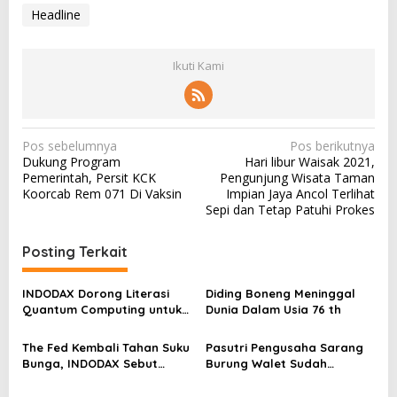
Headline
Ikuti Kami
N
Pos sebelumnya
Pos berikutnya
Dukung Program
Hari libur Waisak 2021,
a
Pemerintah, Persit KCK
Pengunjung Wisata Taman
v
Koorcab Rem 071 Di Vaksin
Impian Jaya Ancol Terlihat
Sepi dan Tetap Patuhi Prokes
i
g
Posting Terkait
a
s
INDODAX Dorong Literasi
Diding Boneng Meninggal
Quantum Computing untuk
Dunia Dalam Usia 76 th
i
Perkuat Kesiapan Ekosistem
p
Blockchain
The Fed Kembali Tahan Suku
Pasutri Pengusaha Sarang
o
Bunga, INDODAX Sebut
Burung Walet Sudah
Kepastian Kebijakan Dorong
Berstatus Tersangka,
s
Sentimen Pasar
Pelapor Desak Polda Jambi