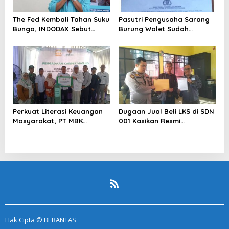
The Fed Kembali Tahan Suku
Pasutri Pengusaha Sarang
Bunga, INDODAX Sebut
Burung Walet Sudah
Kepastian Kebijakan Dorong
Berstatus Tersangka,
Sentimen Pasar
Pelapor Desak Polda Jambi
Segera Lakukan Penahanan
Perkuat Literasi Keuangan
Dugaan Jual Beli LKS di SDN
Masyarakat, PT MBK
001 Kasikan Resmi
Ventura Salurkan Bantuan
Dilaporkan ke Polres
Karpet Masjid di Pakuhaji
Kampar, Pemred – Pimum
Metroterkini.id Desak Usut
Kasus Ini
Hak Cipta © BERANTAS