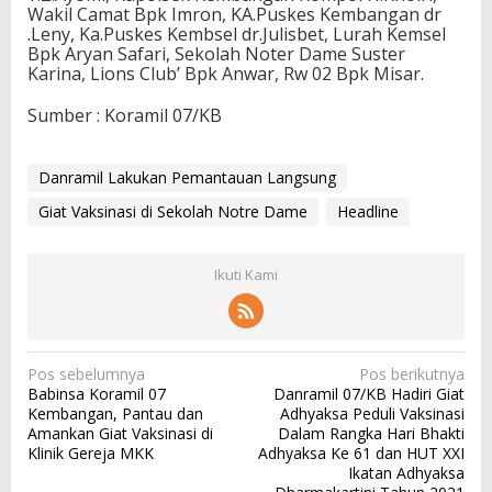
Wakil Camat Bpk Imron, KA.Puskes Kembangan dr
.Leny, Ka.Puskes Kembsel dr.Julisbet, Lurah Kemsel
Bpk Aryan Safari, Sekolah Noter Dame Suster
Karina, Lions Club’ Bpk Anwar, Rw 02 Bpk Misar.
Sumber : Koramil 07/KB
Danramil Lakukan Pemantauan Langsung
Giat Vaksinasi di Sekolah Notre Dame
Headline
Ikuti Kami
N
Pos sebelumnya
Pos berikutnya
Babinsa Koramil 07
Danramil 07/KB Hadiri Giat
a
Kembangan, Pantau dan
Adhyaksa Peduli Vaksinasi
v
Amankan Giat Vaksinasi di
Dalam Rangka Hari Bhakti
Klinik Gereja MKK
Adhyaksa Ke 61 dan HUT XXI
i
Ikatan Adhyaksa