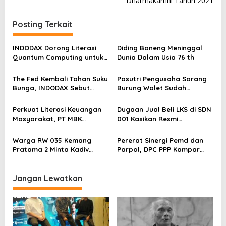
g
Dharmakartini Tahun 2021
a
Posting Terkait
s
i
INDODAX Dorong Literasi
Diding Boneng Meninggal
p
Quantum Computing untuk
Dunia Dalam Usia 76 th
Perkuat Kesiapan Ekosistem
o
Blockchain
The Fed Kembali Tahan Suku
Pasutri Pengusaha Sarang
s
Bunga, INDODAX Sebut
Burung Walet Sudah
Kepastian Kebijakan Dorong
Berstatus Tersangka,
Sentimen Pasar
Pelapor Desak Polda Jambi
Perkuat Literasi Keuangan
Dugaan Jual Beli LKS di SDN
Segera Lakukan Penahanan
Masyarakat, PT MBK
001 Kasikan Resmi
Ventura Salurkan Bantuan
Dilaporkan ke Polres
Karpet Masjid di Pakuhaji
Kampar, Pemred – Pimum
Warga RW 035 Kemang
Pererat Sinergi Pemd dan
Metroterkini.id Desak Usut
Pratama 2 Minta Kadiv
Parpol, DPC PPP Kampar
Kasus Ini
Propam Evaluasi Penyidik
Audiensi Bersam Bupati dan
dan Personel Paminal Polres
Wakil Bupati Kampar
Metro Bekasi Kota
Jangan Lewatkan