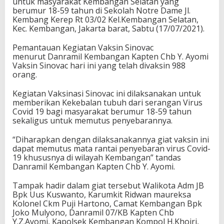
untuk masyarakat Kembangan Selatan yang
berumur 18-59 tahun di Sekolah Notre Dame Jl.
Kembang Kerep Rt 03/02 Kel.Kembangan Selatan,
Kec. Kembangan, Jakarta barat, Sabtu (17/07/2021).
Pemantauan Kegiatan Vaksin Sinovac
menurut Danramil Kembangan Kapten Chb Y. Ayomi
Vaksin Sinovac hari ini yang telah divaksin 988
orang.
Kegiatan Vaksinasi Sinovac ini dilaksanakan untuk
memberikan Kekebalan tubuh dari serangan Virus
Covid 19 bagi masyarakat berumur 18-59 tahun
sekaligus untuk memutus penyebarannya.
“Diharapkan dengan dilaksanakannya giat vaksin ini
dapat memutus mata rantai penyebaran virus Covid-
19 khususnya di wilayah Kembangan” tandas
Danramil Kembangan Kapten Chb Y. Ayomi.
Tampak hadir dalam giat tersebut Walikota Adm JB
Bpk Uus Kuswanto, Karumkit Ridwan maureksa
Kolonel Ckm Puji Hartono, Camat Kembangan Bpk
Joko Mulyono, Danramil 07/KB Kapten Chb
Y.Z.Ayomi, Kapolsek Kembangan Kompol H.Khoiri,