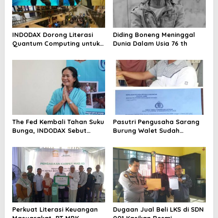
INDODAX Dorong Literasi
Diding Boneng Meninggal
Quantum Computing untuk
Dunia Dalam Usia 76 th
Perkuat Kesiapan Ekosistem
Blockchain
The Fed Kembali Tahan Suku
Pasutri Pengusaha Sarang
Bunga, INDODAX Sebut
Burung Walet Sudah
Kepastian Kebijakan Dorong
Berstatus Tersangka,
Sentimen Pasar
Pelapor Desak Polda Jambi
Segera Lakukan Penahanan
Perkuat Literasi Keuangan
Dugaan Jual Beli LKS di SDN
Masyarakat, PT MBK
001 Kasikan Resmi