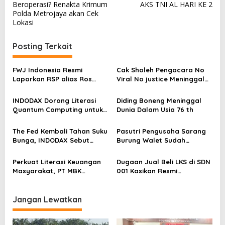
v
Beroperasi? Renakta Krimum
AKS TNI AL HARI KE 2
Polda Metrojaya akan Cek
i
Lokasi
g
a
Posting Terkait
s
FWJ Indonesia Resmi
Cak Sholeh Pengacara No
i
Laporkan RSP alias Ros
Viral No justice Meninggal
p
dengan Pasal UU ITE
Dunia
o
INDODAX Dorong Literasi
Diding Boneng Meninggal
Quantum Computing untuk
Dunia Dalam Usia 76 th
s
Perkuat Kesiapan Ekosistem
Blockchain
The Fed Kembali Tahan Suku
Pasutri Pengusaha Sarang
Bunga, INDODAX Sebut
Burung Walet Sudah
Kepastian Kebijakan Dorong
Berstatus Tersangka,
Sentimen Pasar
Pelapor Desak Polda Jambi
Perkuat Literasi Keuangan
Dugaan Jual Beli LKS di SDN
Segera Lakukan Penahanan
Masyarakat, PT MBK
001 Kasikan Resmi
Ventura Salurkan Bantuan
Dilaporkan ke Polres
Karpet Masjid di Pakuhaji
Kampar, Pemred – Pimum
Metroterkini.id Desak Usut
Jangan Lewatkan
Kasus Ini