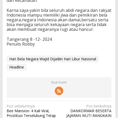
dan kecamatan.
Karna saya yakin bila seluruh abdi negara dan rakyat
Indonesia mampu memiliki jiwa dan pemikiran bela
negara,negara Indonesia akan damai,bersatu serta
bisa menjaga seluruh kekayaan negara serta tidak
akan membuat negaranya rugi atau hancur.
Tangerang 8 -12- 2024
Penulis Robby
Hari Bela Negara Wajid Dijadiin Hari Libur Nasional
Headline
Ikuti Kami
N
Pos sebelumnya
Pos berikutnya
Bee Mansion: 4 Kali Viral,
DANKORMAR BESERTA
a
Prostitusi Terselubung Tetap
JAJARAN IKUTI RANGKAIN