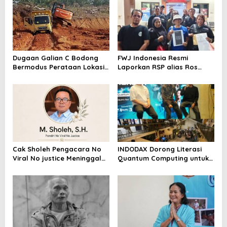
Dugaan Galian C Bodong
FWJ Indonesia Resmi
Bermodus Perataan Lokasi
Laporkan RSP alias Ros
Mencuat, Krimsus Polda
dengan Pasal UU ITE
Riau Akan Tinjauan Lokasi
Cak Sholeh Pengacara No
INDODAX Dorong Literasi
Viral No justice Meninggal
Quantum Computing untuk
Dunia
Perkuat Kesiapan Ekosistem
Blockchain