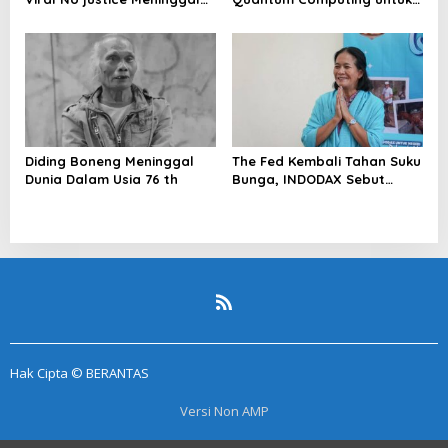
Dunia
Perkuat Kesiapan Ekosistem
Blockchain
Diding Boneng Meninggal
The Fed Kembali Tahan Suku
Dunia Dalam Usia 76 th
Bunga, INDODAX Sebut
Kepastian Kebijakan Dorong
Sentimen Pasar
Hak Cipta © BERANTAS
Versi Non AMP