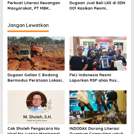
Sentimen Pasar
Pelapor Desak Polda Jambi
Perkuat Literasi Keuangan
Dugaan Jual Beli LKS di SDN
Segera Lakukan Penahanan
Masyarakat, PT MBK
001 Kasikan Resmi
Ventura Salurkan Bantuan
Dilaporkan ke Polres
Karpet Masjid di Pakuhaji
Kampar, Pemred – Pimum
Metroterkini.id Desak Usut
Jangan Lewatkan
Kasus Ini
Dugaan Galian C Bodong
FWJ Indonesia Resmi
Bermodus Perataan Lokasi
Laporkan RSP alias Ros
Mencuat, Krimsus Polda
dengan Pasal UU ITE
Riau Akan Tinjauan Lokasi
Cak Sholeh Pengacara No
INDODAX Dorong Literasi
Viral No justice Meninggal
Quantum Computing untuk