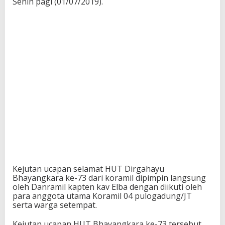
Senin pagi (01/07/2019).
Kejutan ucapan selamat HUT Dirgahayu
Bhayangkara ke-73 dari koramil dipimpin langsung
oleh Danramil kapten kav Elba dengan diikuti oleh
para anggota utama Koramil 04 pulogadung/JT
serta warga setempat.
Kejutan ucapan HUT Bhayangkara ke-73 tersebut