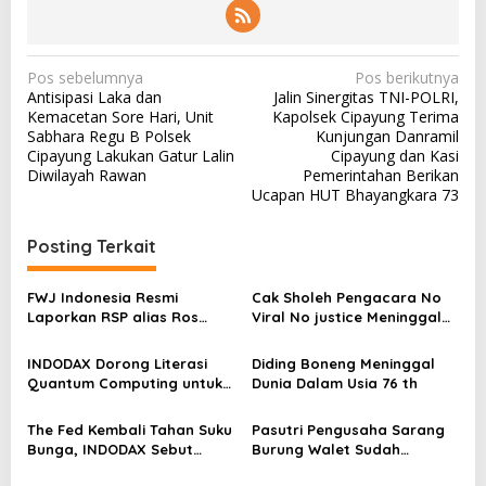
N
Pos sebelumnya
Pos berikutnya
Antisipasi Laka dan
Jalin Sinergitas TNI-POLRI,
a
Kemacetan Sore Hari, Unit
Kapolsek Cipayung Terima
v
Sabhara Regu B Polsek
Kunjungan Danramil
Cipayung Lakukan Gatur Lalin
Cipayung dan Kasi
i
Diwilayah Rawan
Pemerintahan Berikan
g
Ucapan HUT Bhayangkara 73
a
Posting Terkait
s
i
FWJ Indonesia Resmi
Cak Sholeh Pengacara No
p
Laporkan RSP alias Ros
Viral No justice Meninggal
dengan Pasal UU ITE
Dunia
o
INDODAX Dorong Literasi
Diding Boneng Meninggal
s
Quantum Computing untuk
Dunia Dalam Usia 76 th
Perkuat Kesiapan Ekosistem
Blockchain
The Fed Kembali Tahan Suku
Pasutri Pengusaha Sarang
Bunga, INDODAX Sebut
Burung Walet Sudah
Kepastian Kebijakan Dorong
Berstatus Tersangka,