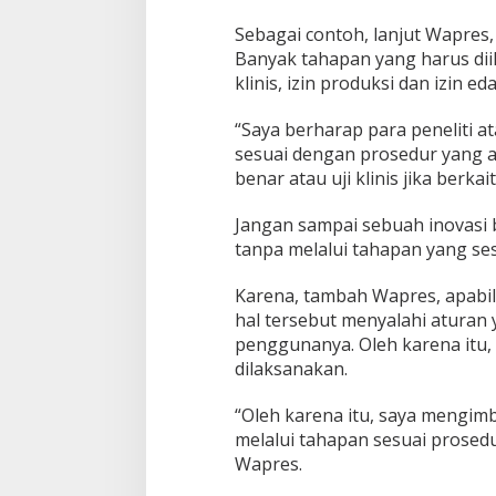
o
m
Sebagai contoh, lanjut Wapres,
e
Banyak tahapan yang harus diikut
r
klinis, izin produksi dan izin ed
s
i
“Saya berharap para peneliti at
a
l
sesuai dengan prosedur yang ad
k
benar atau uji klinis jika berk
a
n
Jangan sampai sebuah inovasi b
tanpa melalui tahapan yang ses
Karena, tambah Wapres, apabila
hal tersebut menyalahi atura
penggunanya. Oleh karena itu, 
dilaksanakan.
“Oleh karena itu, saya mengimb
melalui tahapan sesuai prosed
Wapres.