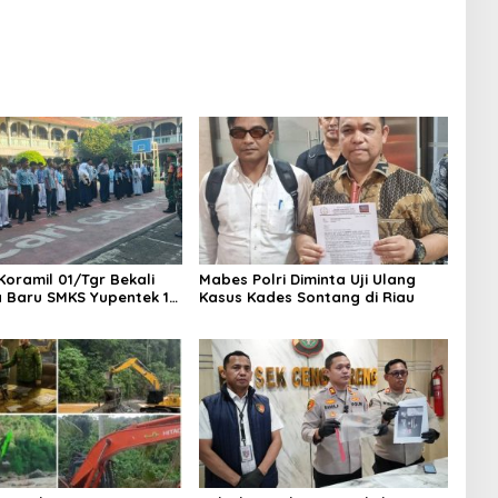
s PETI Masih Mengepung
, Alam Rusak
Koramil 01/Tgr Bekali
Mabes Polri Diminta Uji Ulang
a Baru SMKS Yupentek 1
Kasus Kades Sontang di Riau
PBB dan Wawasan
aan