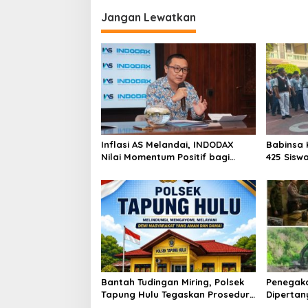
Jangan Lewatkan
Inflasi AS Melandai, INDODAX
Babinsa 
Nilai Momentum Positif bagi
425 Sisw
Bitcoin dan Ethereum Jelang ETH
dengan 
Genesis Day
Kebangs
Bantah Tudingan Miring, Polsek
Penegak
Tapung Hulu Tegaskan Prosedur
Dipertan
Hukum Kasus Curat PLTD Sudah
Tambang 