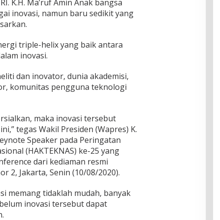
 RI. K.H. Ma’ruf Amin Anak bangsa
ai inovasi, namun baru sedikit yang
sarkan.
ergi triple-helix yang baik antara
alam inovasi.
liti dan inovator, dunia akademisi,
or, komunitas pengguna teknologi
ersialkan, maka inovasi tersebut
i,” tegas Wakil Presiden (Wapres) K.
Keynote Speaker pada Peringatan
asional (HAKTEKNAS) ke-25 yang
nference dari kediaman resmi
 2, Jakarta, Senin (10/08/2020).
si memang tidaklah mudah, banyak
belum inovasi tersebut dapat
.