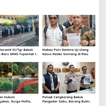
Koramil 01/Tgr Bekali
Mabes Polri Diminta Uji Ulang
a Baru SMKS Yupentek 1
Kasus Kades Sontang di Riau
PBB dan Wawasan
aan
an Hukum
Polsek Cengkareng Bekuk
yakan, Surga Mafia
Pengedar Sabu, Barang Bukti
di Kab.50 Kota:
Nyaris 10 Gram Diamankan