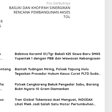
Pos berikutnya
BASUKI DAN KHOFIFAH SINERGIKAN
RENCANA PEMBANGUNAN AKSES
TOL
CK
L
m
Babinsa Koramil 01/Tgr Bekali 425 Siswa Baru SMKS
H
Yupentek 1 dengan PBB dan Wawasan Kebangsaan
Sontang
Bantah Tudingan Miring, Polsek Tapung Hulu
Tegaskan Prosedur Hukum Kasus Curat PLTD Sudah
Sesuai SOP
ia
Polsek Cengkareng Bekuk Pengedar Sabu, Barang
Bukti Nyaris 10 Gram Diamankan
gus
Tren Global Tokenisasi Aset Menguat, INDODAX
Lihat RWA Jadi Salah Satu Motor Pertumbuhan
Baru Industri Kripto