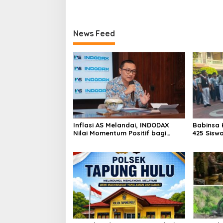
Sesuai SOP
Aktivita
Kapur IX
News Feed
Inflasi AS Melandai, INDODAX
Babinsa 
Nilai Momentum Positif bagi
425 Sisw
Bitcoin dan Ethereum Jelang ETH
dengan 
Genesis Day
Kebangs