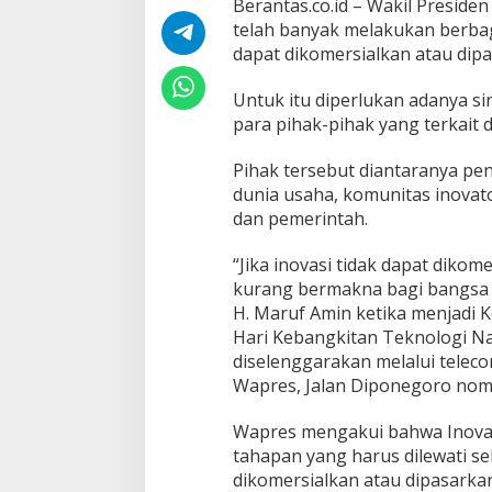
Berantas.co.id – Wakil Presiden
k
telah banyak melakukan berbag
n
a
dapat dikomersialkan atau dipa
B
a
Untuk itu diperlukan adanya sin
g
para pihak-pihak yang terkait d
i
B
a
Pihak tersebut diantaranya pene
n
dunia usaha, komunitas inovat
g
dan pemerintah.
s
a
“Jika inovasi tidak dapat dikom
J
i
kurang bermakna bagi bangsa in
k
H. Maruf Amin ketika menjadi 
a
Hari Kebangkitan Teknologi N
D
diselenggarakan melalui teleco
a
Wapres, Jalan Diponegoro nomor
p
a
t
Wapres mengakui bahwa Inova
D
tahapan yang harus dilewati se
i
dikomersialkan atau dipasarkan
k