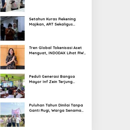
Nyaris 10 Gram Diamankan
Setahun Kuras Rekening
Majikan, ART Sekaligus
Perawat Lansia Ditangkap
Polsek Kalideres
Tren Global Tokenisasi Aset
Menguat, INDODAX Lihat RWA
Jadi Salah Satu Motor
Pertumbuhan Baru Industri
Kripto
Peduli Generasi Bangsa
Mayor Inf Zein Terjung
Langsung Berikan Materi
Kebangsaan Dan Bela
Negara Dalam MPLS Di
Sekolah
Puluhan Tahun Dinilai Tanpa
Ganti Rugi, Warga Senama
Nenek Desak PTPN IV
Regional III Hentikan Aktivitas
di Lahan Sengketa