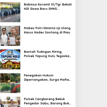
Babinsa Koramil 01/Tgr Bekali
425 Siswa Baru SMKS
Yupentek 1 dengan PBB dan
Wawasan Kebangsaan
Mabes Polri Diminta Uji Ulang
Kasus Kades Sontang di Riau
Bantah Tudingan Miring,
Polsek Tapung Hulu Tegaskan
Prosedur Hukum Kasus Curat
PLTD Sudah Sesuai SOP
Penegakan Hukum
Dipertanyakan, Surga Mafia
Tambang di Kab.50 Kota:
Aktivitas PETI Masih
Mengepung Kapur IX, Alam
Rusak
Polsek Cengkareng Bekuk
Pengedar Sabu, Barang Bukti