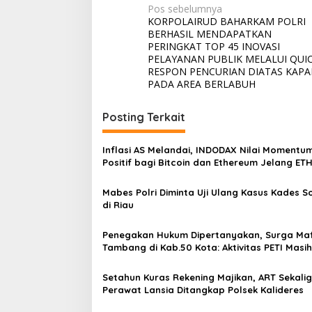
N
Pos sebelumnya
KORPOLAIRUD BAHARKAM POLRI
a
BERHASIL MENDAPATKAN
v
PERINGKAT TOP 45 INOVASI
PELAYANAN PUBLIK MELALUI QUI
i
RESPON PENCURIAN DIATAS KAPA
PADA AREA BERLABUH
g
a
Posting Terkait
s
i
Inflasi AS Melandai, INDODAX Nilai Momentu
Positif bagi Bitcoin dan Ethereum Jelang ET
p
Genesis Day
o
Mabes Polri Diminta Uji Ulang Kasus Kades 
s
di Riau
Penegakan Hukum Dipertanyakan, Surga Maf
Tambang di Kab.50 Kota: Aktivitas PETI Masih
Mengepung Kapur IX, Alam Rusak
Setahun Kuras Rekening Majikan, ART Sekali
Perawat Lansia Ditangkap Polsek Kalideres