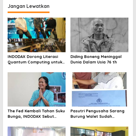
Metro Bekasi Kota
Jangan Lewatkan
INDODAX Dorong Literasi
Diding Boneng Meninggal
Quantum Computing untuk
Dunia Dalam Usia 76 th
Perkuat Kesiapan Ekosistem
Blockchain
The Fed Kembali Tahan Suku
Pasutri Pengusaha Sarang
Bunga, INDODAX Sebut
Burung Walet Sudah
Kepastian Kebijakan Dorong
Berstatus Tersangka,
Sentimen Pasar
Pelapor Desak Polda Jambi
Segera Lakukan Penahanan