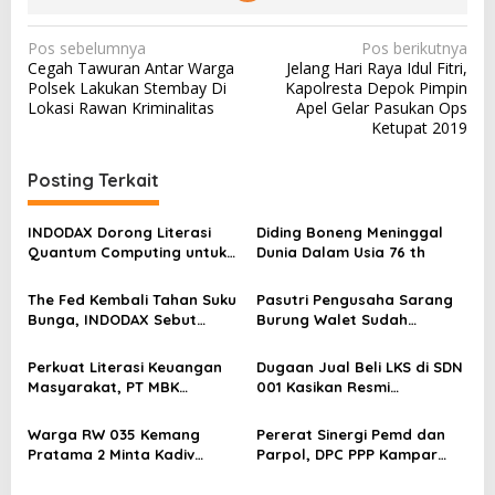
N
Pos sebelumnya
Pos berikutnya
Cegah Tawuran Antar Warga
Jelang Hari Raya Idul Fitri,
a
Polsek Lakukan Stembay Di
Kapolresta Depok Pimpin
v
Lokasi Rawan Kriminalitas
Apel Gelar Pasukan Ops
Ketupat 2019
i
g
Posting Terkait
a
s
INDODAX Dorong Literasi
Diding Boneng Meninggal
Quantum Computing untuk
Dunia Dalam Usia 76 th
i
Perkuat Kesiapan Ekosistem
p
Blockchain
The Fed Kembali Tahan Suku
Pasutri Pengusaha Sarang
o
Bunga, INDODAX Sebut
Burung Walet Sudah
Kepastian Kebijakan Dorong
Berstatus Tersangka,
s
Sentimen Pasar
Pelapor Desak Polda Jambi
Perkuat Literasi Keuangan
Dugaan Jual Beli LKS di SDN
Segera Lakukan Penahanan
Masyarakat, PT MBK
001 Kasikan Resmi
Ventura Salurkan Bantuan
Dilaporkan ke Polres
Karpet Masjid di Pakuhaji
Kampar, Pemred – Pimum
Warga RW 035 Kemang
Pererat Sinergi Pemd dan
Metroterkini.id Desak Usut
Pratama 2 Minta Kadiv
Parpol, DPC PPP Kampar
Kasus Ini
Propam Evaluasi Penyidik
Audiensi Bersam Bupati dan
dan Personel Paminal Polres
Wakil Bupati Kampar