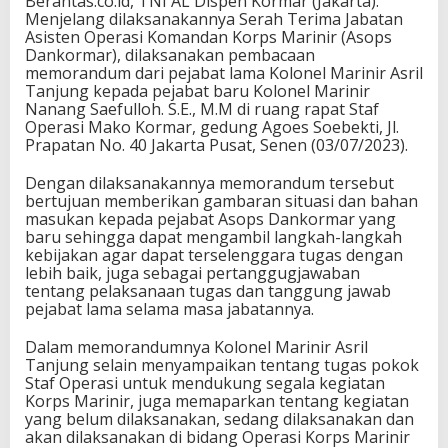
Berantas.co.id, TNI AL Dispen Kormar (Jakarta).
Menjelang dilaksanakannya Serah Terima Jabatan
Asisten Operasi Komandan Korps Marinir (Asops
Dankormar), dilaksanakan pembacaan
memorandum dari pejabat lama Kolonel Marinir Asril
Tanjung kepada pejabat baru Kolonel Marinir
Nanang Saefulloh. S.E., M.M di ruang rapat Staf
Operasi Mako Kormar, gedung Agoes Soebekti, Jl.
Prapatan No. 40 Jakarta Pusat, Senen (03/07/2023).
Dengan dilaksanakannya memorandum tersebut
bertujuan memberikan gambaran situasi dan bahan
masukan kepada pejabat Asops Dankormar yang
baru sehingga dapat mengambil langkah-langkah
kebijakan agar dapat terselenggara tugas dengan
lebih baik, juga sebagai pertanggugjawaban
tentang pelaksanaan tugas dan tanggung jawab
pejabat lama selama masa jabatannya.
Dalam memorandumnya Kolonel Marinir Asril
Tanjung selain menyampaikan tentang tugas pokok
Staf Operasi untuk mendukung segala kegiatan
Korps Marinir, juga memaparkan tentang kegiatan
yang belum dilaksanakan, sedang dilaksanakan dan
akan dilaksanakan di bidang Operasi Korps Marinir