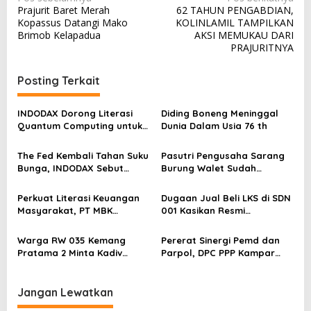
Prajurit Baret Merah
62 TAHUN PENGABDIAN,
a
Kopassus Datangi Mako
KOLINLAMIL TAMPILKAN
v
Brimob Kelapadua
AKSI MEMUKAU DARI
PRAJURITNYA
i
g
Posting Terkait
a
s
INDODAX Dorong Literasi
Diding Boneng Meninggal
Quantum Computing untuk
Dunia Dalam Usia 76 th
i
Perkuat Kesiapan Ekosistem
p
Blockchain
The Fed Kembali Tahan Suku
Pasutri Pengusaha Sarang
o
Bunga, INDODAX Sebut
Burung Walet Sudah
Kepastian Kebijakan Dorong
Berstatus Tersangka,
s
Sentimen Pasar
Pelapor Desak Polda Jambi
Perkuat Literasi Keuangan
Dugaan Jual Beli LKS di SDN
Segera Lakukan Penahanan
Masyarakat, PT MBK
001 Kasikan Resmi
Ventura Salurkan Bantuan
Dilaporkan ke Polres
Karpet Masjid di Pakuhaji
Kampar, Pemred – Pimum
Warga RW 035 Kemang
Pererat Sinergi Pemd dan
Metroterkini.id Desak Usut
Pratama 2 Minta Kadiv
Parpol, DPC PPP Kampar
Kasus Ini
Propam Evaluasi Penyidik
Audiensi Bersam Bupati dan
dan Personel Paminal Polres
Wakil Bupati Kampar
Metro Bekasi Kota
Jangan Lewatkan