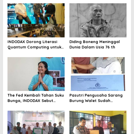
INDODAX Dorong Literasi
Diding Boneng Meninggal
Quantum Computing untuk
Dunia Dalam Usia 76 th
Perkuat Kesiapan Ekosistem
Blockchain
The Fed Kembali Tahan Suku
Pasutri Pengusaha Sarang
Bunga, INDODAX Sebut
Burung Walet Sudah
Kepastian Kebijakan Dorong
Berstatus Tersangka,
Sentimen Pasar
Pelapor Desak Polda Jambi
Segera Lakukan Penahanan