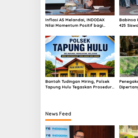
Inflasi AS Melandai, INDODAX
Babinsa 
Nilai Momentum Positif bagi
425 Sisw
Bitcoin dan Ethereum Jelang ETH
dengan 
Genesis Day
Kebangs
Bantah Tudingan Miring, Polsek
Penegak
Tapung Hulu Tegaskan Prosedur
Dipertan
Hukum Kasus Curat PLTD Sudah
Tambang 
Sesuai SOP
Aktivita
Kapur IX
News Feed