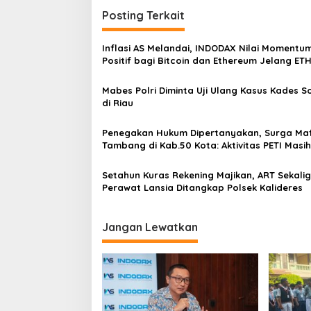
i
Posting Terkait
g
a
Inflasi AS Melandai, INDODAX Nilai Momentu
s
Positif bagi Bitcoin dan Ethereum Jelang ET
Genesis Day
i
Mabes Polri Diminta Uji Ulang Kasus Kades 
p
di Riau
o
Penegakan Hukum Dipertanyakan, Surga Maf
s
Tambang di Kab.50 Kota: Aktivitas PETI Masih
Mengepung Kapur IX, Alam Rusak
Setahun Kuras Rekening Majikan, ART Sekali
Perawat Lansia Ditangkap Polsek Kalideres
Jangan Lewatkan