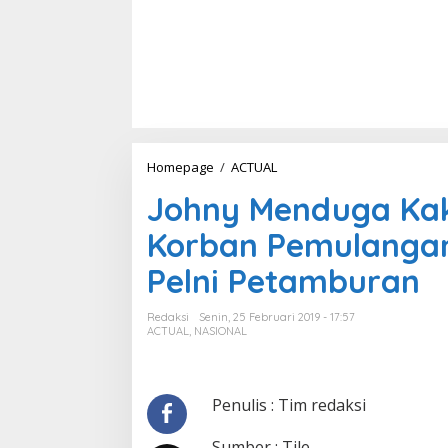
Homepage
/
ACTUAL
J
o
Johny Menduga Ka
h
n
Korban Pemulangan
y
M
Pelni Petamburan
e
n
d
Redaksi
Senin, 25 Februari 2019 - 17:57
u
ACTUAL
,
NASIONAL
g
a
K
a
Penulis : Tim redaksi
k
a
Sumber : Tile