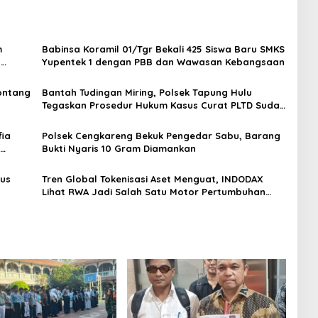
m
Babinsa Koramil 01/Tgr Bekali 425 Siswa Baru SMKS
H
Yupentek 1 dengan PBB dan Wawasan Kebangsaan
Sontang
Bantah Tudingan Miring, Polsek Tapung Hulu
Tegaskan Prosedur Hukum Kasus Curat PLTD Sudah
Sesuai SOP
ia
Polsek Cengkareng Bekuk Pengedar Sabu, Barang
Bukti Nyaris 10 Gram Diamankan
gus
Tren Global Tokenisasi Aset Menguat, INDODAX
Lihat RWA Jadi Salah Satu Motor Pertumbuhan
Baru Industri Kripto