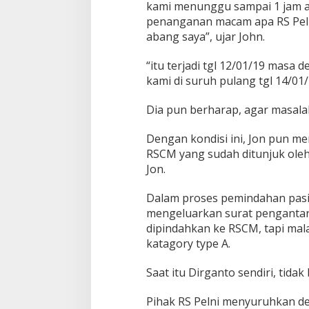
kami menunggu sampai 1 jam al
P
penanganan macam apa RS Pelni
e
l
abang saya”, ujar John.
n
i
“itu terjadi tgl 12/01/19 masa
P
kami di suruh pulang tgl 14/01
e
t
a
Dia pun berharap, agar masalah
m
b
Dengan kondisi ini, Jon pun mem
u
RSCM yang sudah ditunjuk oleh 
r
Jon.
a
n
Dalam proses pemindahan pasien
mengeluarkan surat penganta
dipindahkan ke RSCM, tapi mal
katagory type A.
Saat itu Dirganto sendiri, tida
Pihak RS Pelni menyuruhkan de