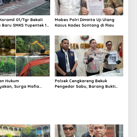
Koramil 01/Tgr Bekali
Mabes Polri Diminta Uji Ulang
a Baru SMKS Yupentek 1
Kasus Kades Sontang di Riau
PBB dan Wawasan
aan
an Hukum
Polsek Cengkareng Bekuk
yakan, Surga Mafia
Pengedar Sabu, Barang Bukti
di Kab.50 Kota:
Nyaris 10 Gram Diamankan
s PETI Masih Mengepung
, Alam Rusak