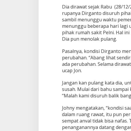
l
Dia dirawat sejak Rabu (28/12/2
a
rupanya Dirganto disuruh pihak
n
g
sambil menunggu waktu pemeri
a
menunggu beberapa hari lagi u
n
pihak rumah sakit Pelni. Hal in
P
Dia pun menolak pulang.
a
s
i
Pasalnya, kondisi Dirganto me
e
perubahan. “Abang lihat sendir
n
ada perubahan. Selama dirawat 
S
ucap Jon.
e
c
a
Jangan kan pulang kata dia, un
r
susah. Mulai dari bahu sampai k
a
“Malah kami disuruh balik ban
P
a
Johny mengatakan, “kondisi saat
k
s
dalam ruang rawat, itu pun per
a
sempat anval tidak bisa nafas.
R
penanganannya datang dengan 
S