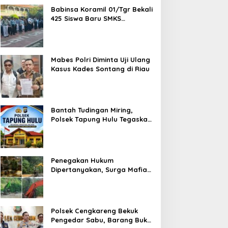
Babinsa Koramil 01/Tgr Bekali
425 Siswa Baru SMKS
Yupentek 1 dengan PBB dan
Wawasan Kebangsaan
Mabes Polri Diminta Uji Ulang
Kasus Kades Sontang di Riau
Bantah Tudingan Miring,
Polsek Tapung Hulu Tegaskan
Prosedur Hukum Kasus Curat
PLTD Sudah Sesuai SOP
Penegakan Hukum
Dipertanyakan, Surga Mafia
Tambang di Kab.50 Kota:
Aktivitas PETI Masih
Mengepung Kapur IX, Alam
Rusak
Polsek Cengkareng Bekuk
Pengedar Sabu, Barang Bukti