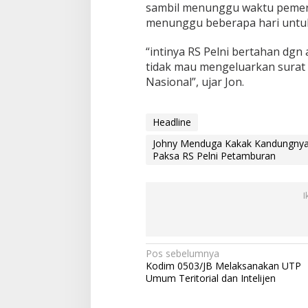
sambil menunggu waktu pemeri
menunggu beberapa hari untuk 
“intinya RS Pelni bertahan dgn 
tidak mau mengeluarkan surat 
Nasional”, ujar Jon.
Headline
Johny Menduga Kakak Kandungnya 
Paksa RS Pelni Petamburan
I
N
Pos sebelumnya
Kodim 0503/JB Melaksanakan UTP
a
Umum Teritorial dan Intelijen
v