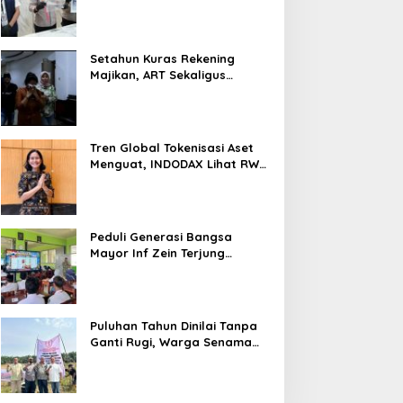
Nyaris 10 Gram Diamankan
Setahun Kuras Rekening
Majikan, ART Sekaligus
Perawat Lansia Ditangkap
Polsek Kalideres
Tren Global Tokenisasi Aset
Menguat, INDODAX Lihat RWA
Jadi Salah Satu Motor
Pertumbuhan Baru Industri
Kripto
Peduli Generasi Bangsa
Mayor Inf Zein Terjung
Langsung Berikan Materi
Kebangsaan Dan Bela
Negara Dalam MPLS Di
Sekolah
Puluhan Tahun Dinilai Tanpa
Ganti Rugi, Warga Senama
Nenek Desak PTPN IV
Regional III Hentikan Aktivitas
di Lahan Sengketa