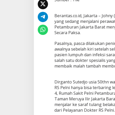
k
K
a
Berantas.co.id, Jakarta – Joh
n
d
yang sedang menjalani perawata
u
Petamburan Jakarta Barat men
n
Secara Paksa.
g
n
Pasalnya, pasca dilakukan pen
y
a
awalnya sebelah kiri setelah se
J
pasien lumpuh dan infeksi sara
a
salah satu dokter spesialis yan
d
membaik malah tambah membu
i
K
o
r
Dirganto Sutedjo usia 50thn w
b
RS Pelni hanya bisa terbaring l
a
4, Rumah Sakit Pelni Petambur
n
Taman Meruya Ilir Jakarta Bara
P
e
menjalar ke saraf tulang bela
m
dari Pelayanan Dokter RS Pelni.
u