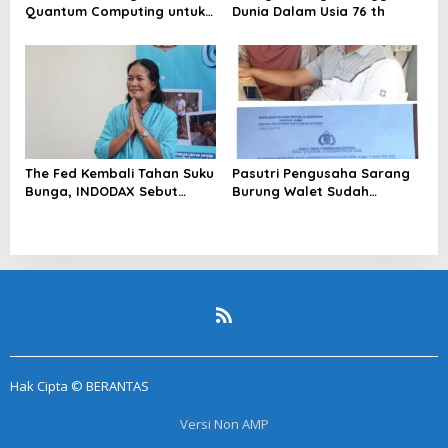
Quantum Computing untuk
Dunia Dalam Usia 76 th
Perkuat Kesiapan Ekosistem
Blockchain
The Fed Kembali Tahan Suku
Pasutri Pengusaha Sarang
Bunga, INDODAX Sebut
Burung Walet Sudah
Kepastian Kebijakan Dorong
Berstatus Tersangka,
Sentimen Pasar
Pelapor Desak Polda Jambi
Segera Lakukan Penahanan
Hak Cipta © BERANTAS
Versi Non AMP