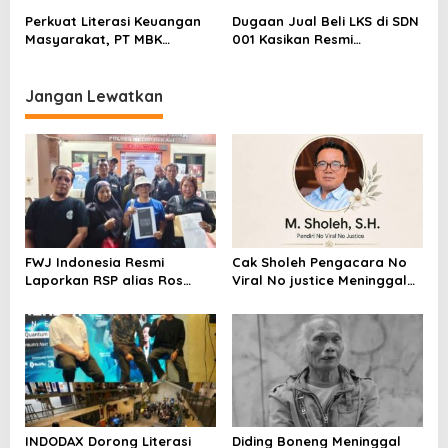
Sentimen Pasar
Pelapor Desak Polda Jambi
Perkuat Literasi Keuangan
Dugaan Jual Beli LKS di SDN
Segera Lakukan Penahanan
Masyarakat, PT MBK
001 Kasikan Resmi
Ventura Salurkan Bantuan
Dilaporkan ke Polres
Karpet Masjid di Pakuhaji
Kampar, Pemred – Pimum
Metroterkini.id Desak Usut
Jangan Lewatkan
Kasus Ini
FWJ Indonesia Resmi
Cak Sholeh Pengacara No
Laporkan RSP alias Ros
Viral No justice Meninggal
dengan Pasal UU ITE
Dunia
INDODAX Dorong Literasi
Diding Boneng Meninggal