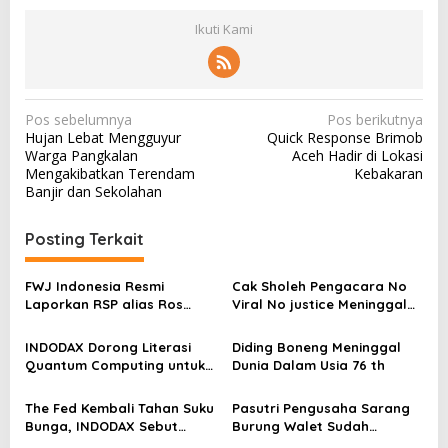
Ikuti Kami
N
Pos sebelumnya
Pos berikutnya
Hujan Lebat Mengguyur
Quick Response Brimob
a
Warga Pangkalan
Aceh Hadir di Lokasi
v
Mengakibatkan Terendam
Kebakaran
Banjir dan Sekolahan
i
g
Posting Terkait
a
s
FWJ Indonesia Resmi
Cak Sholeh Pengacara No
Laporkan RSP alias Ros
Viral No justice Meninggal
i
dengan Pasal UU ITE
Dunia
p
INDODAX Dorong Literasi
Diding Boneng Meninggal
o
Quantum Computing untuk
Dunia Dalam Usia 76 th
Perkuat Kesiapan Ekosistem
s
Blockchain
The Fed Kembali Tahan Suku
Pasutri Pengusaha Sarang
Bunga, INDODAX Sebut
Burung Walet Sudah
Kepastian Kebijakan Dorong
Berstatus Tersangka,