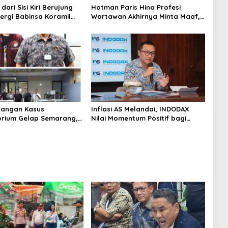
dari Sisi Kiri Berujung
Hotman Paris Hina Profesi
nergi Babinsa Koramil
Wartawan Akhirnya Minta Maaf,
rka Awaludin dan
Organisasi Pers Berharap
iga Pilar Bergerak
Hormati Profesi Wartawan
ngani Kecelakaan Lalu
i Kemanggisan
angan Kasus
Inflasi AS Melandai, INDODAX
rium Gelap Semarang,
Nilai Momentum Positif bagi
asok Bahan Baku
Bitcoin dan Ethereum Jelang ETH
p di Cakung Hingga Sita
Genesis Day
Bahan Baku