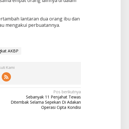
sama empat orang lainnya di dalam
ertambah lantaran dua orang ibu dan
mau mengakui perbuatannya.
ngkat AKBP
kuti Kami
Pos berikutnya
Sebanyak 11 Penjahat Tewas
Ditembak Selama Sepekan Di Adakan
Operasi Cipta Kondisi