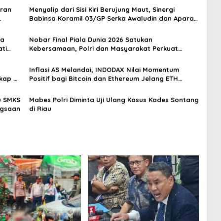
oran
Menyalip dari Sisi Kiri Berujung Maut, Sinergi
Babinsa Koramil 03/GP Serka Awaludin dan Aparat
Tiga Pilar Bergerak Cepat Tangani Kecelakaan
Lalu Lintas di Kemanggisan
ya
Nobar Final Piala Dunia 2026 Satukan
ti
Kebersamaan, Polri dan Masyarakat Perkuat
Silaturahmi di Jakarta Barat
Inflasi AS Melandai, INDODAX Nilai Momentum
kap di
Positif bagi Bitcoin dan Ethereum Jelang ETH
Genesis Day
u SMKS
Mabes Polri Diminta Uji Ulang Kasus Kades Sontang
ngsaan
di Riau