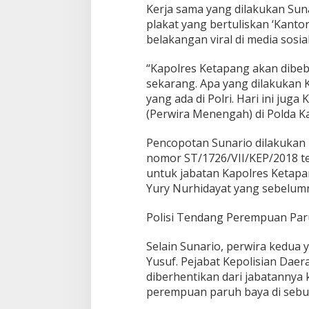
I
Kerja sama yang dilakukan Suna
n
plakat yang bertuliskan ‘Kanto
i
belakangan viral di media sosial
S
i
“Kapolres Ketapang akan dibeb
a
p
sekarang. Apa yang dilakukan K
a
yang ada di Polri. Hari ini jug
?
(Perwira Menengah) di Polda Kal
Pencopotan Sunario dilakukan 
nomor ST/1726/VII/KEP/2018 te
untuk jabatan Kapolres Ketapa
Yury Nurhidayat yang sebelum
Polisi Tendang Perempuan Par
Selain Sunario, perwira kedua 
Yusuf. Pejabat Kepolisian Daer
diberhentikan dari jabatanny
perempuan paruh baya di sebu