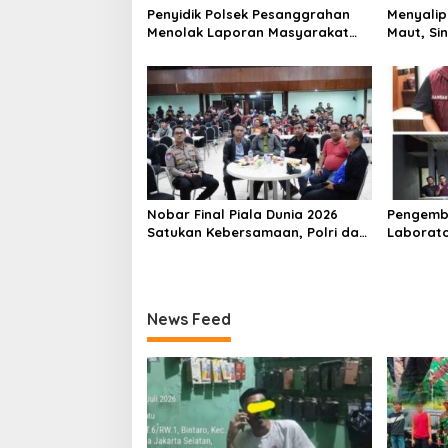
Penyidik Polsek Pesanggrahan
Menyalip 
Menolak Laporan Masyarakat
Maut, Si
Tentang Sebuah Konter Penjual
03/GP Se
Tramadol, Silahkan Lapor ke
Aparat T
Polres
Cepat Ta
Lintas d
Nobar Final Piala Dunia 2026
Pengemb
Satukan Kebersamaan, Polri dan
Laborato
Masyarakat Perkuat Silaturahmi
Dua Pem
di Jakarta Barat
Ditangka
1,5 Ton 
News Feed