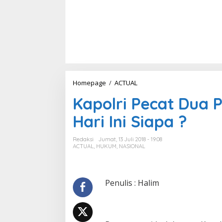
Homepage
/
ACTUAL
K
a
Kapolri Pecat Dua 
p
o
Hari Ini Siapa ?
l
r
i
Redaksi
Jumat, 13 Juli 2018 - 19:08
P
ACTUAL
,
HUKUM
,
NASIONAL
e
c
a
t
Penulis : Halim
D
u
a
P