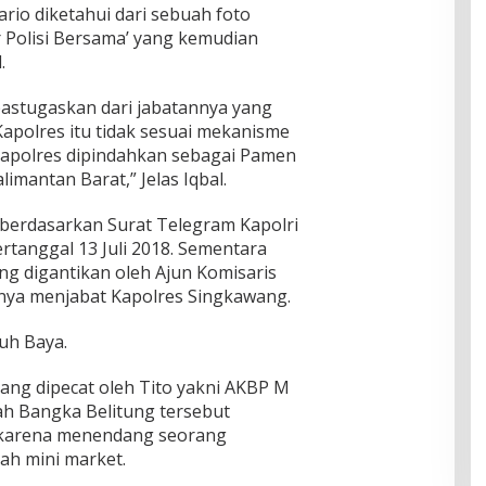
rio diketahui dari sebuah foto
r Polisi Bersama’ yang kemudian
.
astugaskan dari jabatannya yang
apolres itu tidak sesuai mekanisme
a Kapolres dipindahkan sebagai Pamen
imantan Barat,” Jelas Iqbal.
berdasarkan Surat Telegram Kapolri
rtanggal 13 Juli 2018. Sementara
ng digantikan oleh Ajun Komisaris
nya menjabat Kapolres Singkawang.
uh Baya.
yang dipecat oleh Tito yakni AKBP M
ah Bangka Belitung tersebut
a karena menendang seorang
ah mini market.