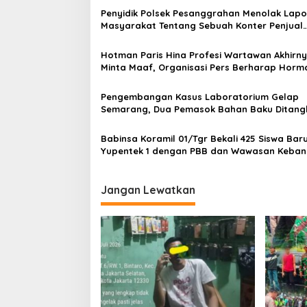
a
Penyidik Polsek Pesanggrahan Menolak Lap
s
Masyarakat Tentang Sebuah Konter Penjual
Tramadol, Silahkan Lapor ke Polres
i
Hotman Paris Hina Profesi Wartawan Akhirn
p
Minta Maaf, Organisasi Pers Berharap Horma
Profesi Wartawan
o
Pengembangan Kasus Laboratorium Gelap
s
Semarang, Dua Pemasok Bahan Baku Ditang
Cakung Hingga Sita 1,5 Ton Bahan Baku
Babinsa Koramil 01/Tgr Bekali 425 Siswa Bar
Yupentek 1 dengan PBB dan Wawasan Keba
Jangan Lewatkan