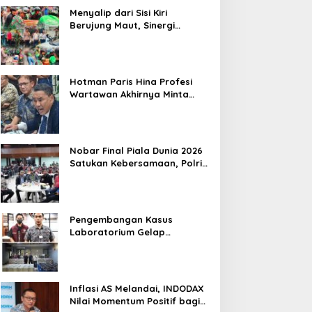
Tramadol, Silahkan Lapor ke Polres
Menyalip dari Sisi Kiri
Berujung Maut, Sinergi
Babinsa Koramil 03/GP Serka
Awaludin dan Aparat Tiga
Pilar Bergerak Cepat Tangani
Kecelakaan Lalu Lintas di
Hotman Paris Hina Profesi
Kemanggisan
Wartawan Akhirnya Minta
Maaf, Organisasi Pers
Berharap Hormati Profesi
Wartawan
Nobar Final Piala Dunia 2026
Satukan Kebersamaan, Polri
dan Masyarakat Perkuat
Silaturahmi di Jakarta Barat
Pengembangan Kasus
Laboratorium Gelap
Semarang, Dua Pemasok
Bahan Baku Ditangkap di
Cakung Hingga Sita 1,5 Ton
Bahan Baku
Inflasi AS Melandai, INDODAX
Nilai Momentum Positif bagi