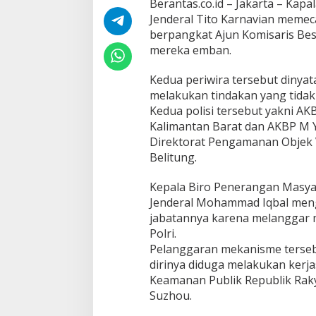
Berantas.co.id – Jakarta – Kapa
e
Jenderal Tito Karnavian memeca
r
w
berpangkat Ajun Komisaris Besa
i
mereka emban.
r
a
Kedua periwira tersebut dinyat
B
melakukan tindakan yang tidak
e
r
Kedua polisi tersebut yakni AK
p
Kalimantan Barat dan AKBP M Y
a
Direktorat Pengamanan Objek V
n
Belitung.
g
k
a
Kepala Biro Penerangan Masyar
t
Jenderal Mohammad Iqbal meng
A
jabatannya karena melanggar 
K
Polri.
B
P
Pelanggaran mekanisme tersebu
,
dirinya diduga melakukan kerj
H
Keamanan Publik Republik Raky
a
Suzhou.
r
i