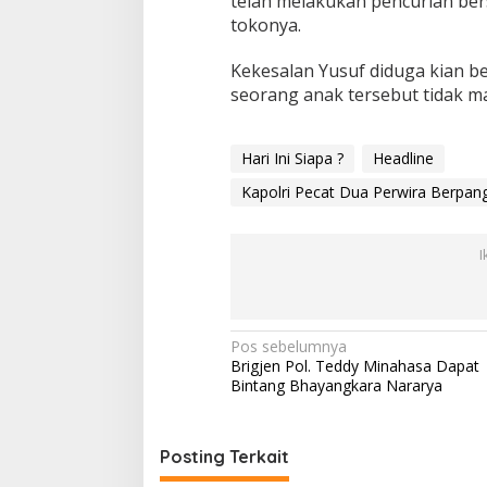
telah melakukan pencurian ber
tokonya.
Kekesalan Yusuf diduga kian b
seorang anak tersebut tidak 
Hari Ini Siapa ?
Headline
Kapolri Pecat Dua Perwira Berpa
I
N
Pos sebelumnya
Brigjen Pol. Teddy Minahasa Dapat
a
Bintang Bhayangkara Nararya
v
i
Posting Terkait
g