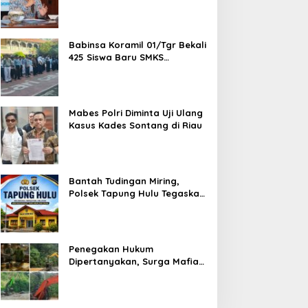
Bitcoin dan Ethereum Jelang
ETH Genesis Day
Babinsa Koramil 01/Tgr Bekali
425 Siswa Baru SMKS
Yupentek 1 dengan PBB dan
Wawasan Kebangsaan
Mabes Polri Diminta Uji Ulang
Kasus Kades Sontang di Riau
Bantah Tudingan Miring,
Polsek Tapung Hulu Tegaskan
Prosedur Hukum Kasus Curat
PLTD Sudah Sesuai SOP
Penegakan Hukum
Dipertanyakan, Surga Mafia
Tambang di Kab.50 Kota:
Aktivitas PETI Masih
Mengepung Kapur IX, Alam