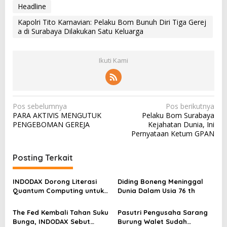
Headline
Kapolri Tito Karnavian: Pelaku Bom Bunuh Diri Tiga Gerej
a di Surabaya Dilakukan Satu Keluarga
Ikuti Kami
N
Pos sebelumnya
Pos berikutnya
PARA AKTIVIS MENGUTUK
Pelaku Bom Surabaya
a
PENGEBOMAN GEREJA
Kejahatan Dunia, Ini
v
Pernyataan Ketum GPAN
i
Posting Terkait
g
a
INDODAX Dorong Literasi
Diding Boneng Meninggal
s
Quantum Computing untuk
Dunia Dalam Usia 76 th
Perkuat Kesiapan Ekosistem
i
Blockchain
The Fed Kembali Tahan Suku
Pasutri Pengusaha Sarang
p
Bunga, INDODAX Sebut
Burung Walet Sudah