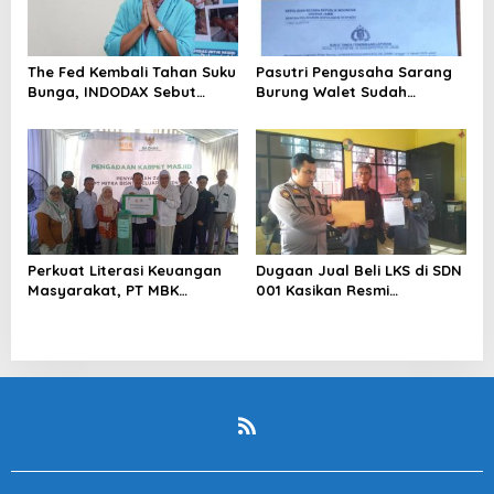
The Fed Kembali Tahan Suku
Pasutri Pengusaha Sarang
Bunga, INDODAX Sebut
Burung Walet Sudah
Kepastian Kebijakan Dorong
Berstatus Tersangka,
Sentimen Pasar
Pelapor Desak Polda Jambi
Segera Lakukan Penahanan
Perkuat Literasi Keuangan
Dugaan Jual Beli LKS di SDN
Masyarakat, PT MBK
001 Kasikan Resmi
Ventura Salurkan Bantuan
Dilaporkan ke Polres
Karpet Masjid di Pakuhaji
Kampar, Pemred – Pimum
Metroterkini.id Desak Usut
Kasus Ini