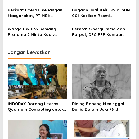
o
Kepastian Kebijakan Dorong
Berstatus Tersangka,
Sentimen Pasar
Pelapor Desak Polda Jambi
s
Perkuat Literasi Keuangan
Dugaan Jual Beli LKS di SDN
Segera Lakukan Penahanan
Masyarakat, PT MBK
001 Kasikan Resmi
Ventura Salurkan Bantuan
Dilaporkan ke Polres
Karpet Masjid di Pakuhaji
Kampar, Pemred – Pimum
Warga RW 035 Kemang
Pererat Sinergi Pemd dan
Metroterkini.id Desak Usut
Pratama 2 Minta Kadiv
Parpol, DPC PPP Kampar
Kasus Ini
Propam Evaluasi Penyidik
Audiensi Bersam Bupati dan
dan Personel Paminal Polres
Wakil Bupati Kampar
Metro Bekasi Kota
Jangan Lewatkan
INDODAX Dorong Literasi
Diding Boneng Meninggal
Quantum Computing untuk
Dunia Dalam Usia 76 th
Perkuat Kesiapan Ekosistem
Blockchain