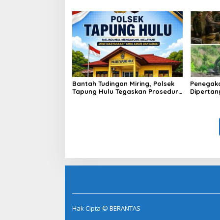
Bitcoin dan Ethereum Jelang ETH
dengan 
Genesis Day
Kebangs
Bantah Tudingan Miring, Polsek
Penegak
Tapung Hulu Tegaskan Prosedur
Dipertan
Hukum Kasus Curat PLTD Sudah
Tambang 
Sesuai SOP
Aktivita
Kapur IX
Hak Cipta © BERANTAS