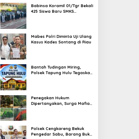
Babinsa Koramil 01/Tgr Bekali
425 Siswa Baru SMKS
Yupentek 1 dengan PBB dan
Wawasan Kebangsaan
Mabes Polri Diminta Uji Ulang
Kasus Kades Sontang di Riau
Bantah Tudingan Miring,
Polsek Tapung Hulu Tegaskan
Prosedur Hukum Kasus Curat
PLTD Sudah Sesuai SOP
Penegakan Hukum
Dipertanyakan, Surga Mafia
Tambang di Kab.50 Kota:
Aktivitas PETI Masih
Mengepung Kapur IX, Alam
Rusak
Polsek Cengkareng Bekuk
Pengedar Sabu, Barang Bukti