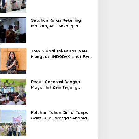
Nyaris 10 Gram Diamankan
Setahun Kuras Rekening
Majikan, ART Sekaligus
Perawat Lansia Ditangkap
Polsek Kalideres
Tren Global Tokenisasi Aset
Menguat, INDODAX Lihat RWA
Jadi Salah Satu Motor
Pertumbuhan Baru Industri
Kripto
Peduli Generasi Bangsa
Mayor Inf Zein Terjung
Langsung Berikan Materi
Kebangsaan Dan Bela
Negara Dalam MPLS Di
Sekolah
Puluhan Tahun Dinilai Tanpa
Ganti Rugi, Warga Senama
Nenek Desak PTPN IV
Regional III Hentikan Aktivitas
di Lahan Sengketa