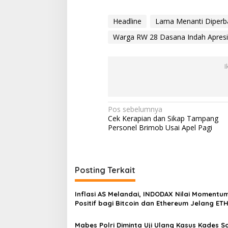
n
B
Headline
Lama Menanti Diperba
e
t
Warga RW 28 Dasana Indah Apresi
o
n
i
I
s
a
s
i
N
Pos sebelumnya
Cek Kerapian dan Sikap Tampang
a
Personel Brimob Usai Apel Pagi
v
i
g
Posting Terkait
a
s
Inflasi AS Melandai, INDODAX Nilai Momentu
Positif bagi Bitcoin dan Ethereum Jelang ET
i
Genesis Day
p
Mabes Polri Diminta Uji Ulang Kasus Kades 