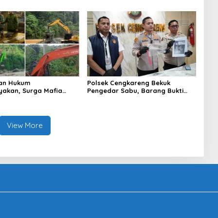
PBB dan Wawasan
aan
an Hukum
Polsek Cengkareng Bekuk
yakan, Surga Mafia
Pengedar Sabu, Barang Bukti
di Kab.50 Kota:
Nyaris 10 Gram Diamankan
s PETI Masih Mengepung
, Alam Rusak
View More