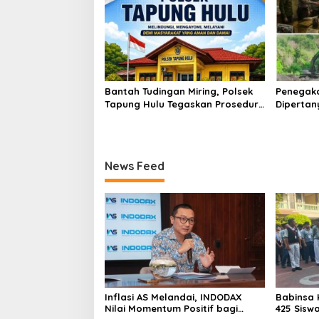
Bantah Tudingan Miring, Polsek
Penegak
Tapung Hulu Tegaskan Prosedur
Dipertan
Hukum Kasus Curat PLTD Sudah
Tambang 
Sesuai SOP
Aktivita
Kapur IX
News Feed
Inflasi AS Melandai, INDODAX
Babinsa 
Nilai Momentum Positif bagi
425 Sisw