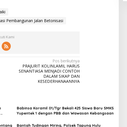
iki
asi Pembangunan Jalan Betonisasi
kuti Kami
Pos berikutnya
PRAJURIT KOLINLAMIL HARUS
SENANTIASA MENJADI CONTOH
DALAM SIKAP DAN
KESEDERHANAANNYA
m
Babinsa Koramil 01/Tgr Bekali 425 Siswa Baru SMKS
H
Yupentek 1 dengan PBB dan Wawasan Kebangsaan
Sontang
Bantah Tudingan Miring, Polsek Tapung Hulu