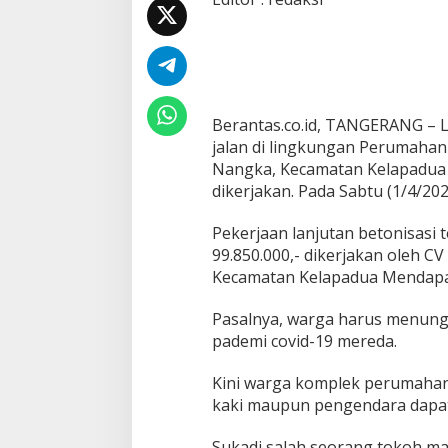
b
a
i
k
i
,
W
Berantas.co.id, TANGERANG – 
a
jalan di lingkungan Perumahan
r
Nangka, Kecamatan Kelapadu
g
a
dikerjakan. Pada Sabtu (1/4/2023
R
W
Pekerjaan lanjutan betonisasi
2
99.850.000,- dikerjakan oleh C
8
Kecamatan Kelapadua Mendapat
D
a
s
Pasalnya, warga harus menung
a
pademi covid-19 mereda.
n
a
Kini warga komplek perumahan
I
kaki maupun pengendara dapat 
n
d
a
Sukadi salah seorang tokoh mas