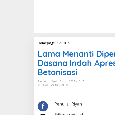
Homepage
/
ACTUAL
L
a
Lama Menanti Dipe
m
a
Dasana Indah Apre
M
e
Betonisasi
n
a
n
Redaksi
Senin, 3 April 2023 - 15:47
t
ACTUAL
,
Berita
,
DAERAH
i
D
i
p
Penulis : Riyan
e
r
Editor : redaksi