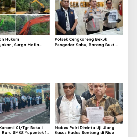
an Hukum
Polsek Cengkareng Bekuk
yakan, Surga Mafia
Pengedar Sabu, Barang Bukti
di Kab.50 Kota:
Nyaris 10 Gram Diamankan
s PETI Masih Mengepung
, Alam Rusak
Koramil 01/Tgr Bekali
Mabes Polri Diminta Uji Ulang
a Baru SMKS Yupentek 1
Kasus Kades Sontang di Riau