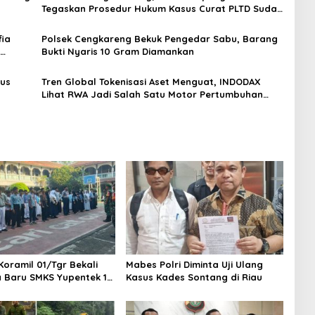
Tegaskan Prosedur Hukum Kasus Curat PLTD Sudah
Sesuai SOP
ia
Polsek Cengkareng Bekuk Pengedar Sabu, Barang
Bukti Nyaris 10 Gram Diamankan
gus
Tren Global Tokenisasi Aset Menguat, INDODAX
Lihat RWA Jadi Salah Satu Motor Pertumbuhan
Baru Industri Kripto
Koramil 01/Tgr Bekali
Mabes Polri Diminta Uji Ulang
a Baru SMKS Yupentek 1
Kasus Kades Sontang di Riau
PBB dan Wawasan
aan