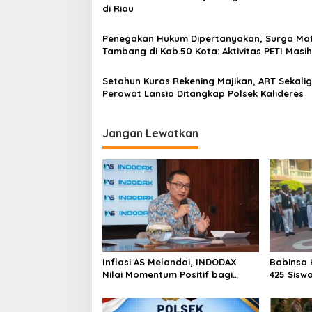
di Riau
o
s
Penegakan Hukum Dipertanyakan, Surga Maf
Tambang di Kab.50 Kota: Aktivitas PETI Masih
Mengepung Kapur IX, Alam Rusak
Setahun Kuras Rekening Majikan, ART Sekali
Perawat Lansia Ditangkap Polsek Kalideres
Jangan Lewatkan
Inflasi AS Melandai, INDODAX
Babinsa 
Nilai Momentum Positif bagi
425 Sisw
Bitcoin dan Ethereum Jelang ETH
dengan 
Genesis Day
Kebangs