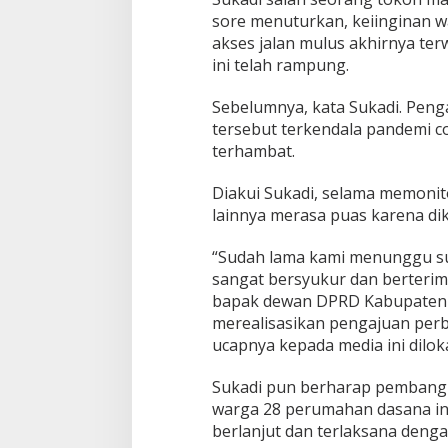
h
sore menuturkan, keiinginan w
A
akses jalan mulus akhirnya terw
p
ini telah rampung.
r
e
s
Sebelumnya, kata Sukadi. Penga
i
tersebut terkendala pandemi 
a
terhambat.
s
i
P
Diakui Sukadi, selama memonit
e
lainnya merasa puas karena dik
m
b
“Sudah lama kami menunggu supa
a
sangat bersyukur dan berterima
n
g
bapak dewan DPRD Kabupaten
u
merealisasikan pengajuan perba
n
ucapnya kepada media ini dilok
a
n
Sukadi pun berharap pembangun
J
a
warga 28 perumahan dasana in
l
berlanjut dan terlaksana denga
a