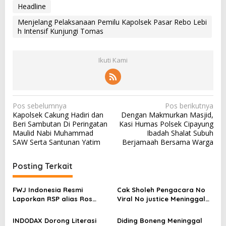
Headline
Menjelang Pelaksanaan Pemilu Kapolsek Pasar Rebo Lebi
h Intensif Kunjungi Tomas
Ikuti Kami
N
Pos sebelumnya
Pos berikutnya
Kapolsek Cakung Hadiri dan
Dengan Makmurkan Masjid,
a
Beri Sambutan Di Peringatan
Kasi Humas Polsek Cipayung
v
Maulid Nabi Muhammad
Ibadah Shalat Subuh
SAW Serta Santunan Yatim
Berjamaah Bersama Warga
i
g
Posting Terkait
a
s
FWJ Indonesia Resmi
Cak Sholeh Pengacara No
Laporkan RSP alias Ros
Viral No justice Meninggal
i
dengan Pasal UU ITE
Dunia
p
INDODAX Dorong Literasi
Diding Boneng Meninggal