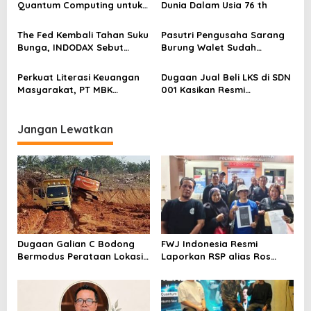
o
Quantum Computing untuk
Dunia Dalam Usia 76 th
Perkuat Kesiapan Ekosistem
s
Blockchain
The Fed Kembali Tahan Suku
Pasutri Pengusaha Sarang
Bunga, INDODAX Sebut
Burung Walet Sudah
Kepastian Kebijakan Dorong
Berstatus Tersangka,
Sentimen Pasar
Pelapor Desak Polda Jambi
Perkuat Literasi Keuangan
Dugaan Jual Beli LKS di SDN
Segera Lakukan Penahanan
Masyarakat, PT MBK
001 Kasikan Resmi
Ventura Salurkan Bantuan
Dilaporkan ke Polres
Karpet Masjid di Pakuhaji
Kampar, Pemred – Pimum
Metroterkini.id Desak Usut
Jangan Lewatkan
Kasus Ini
Dugaan Galian C Bodong
FWJ Indonesia Resmi
Bermodus Perataan Lokasi
Laporkan RSP alias Ros
Mencuat, Krimsus Polda
dengan Pasal UU ITE
Riau Akan Tinjauan Lokasi