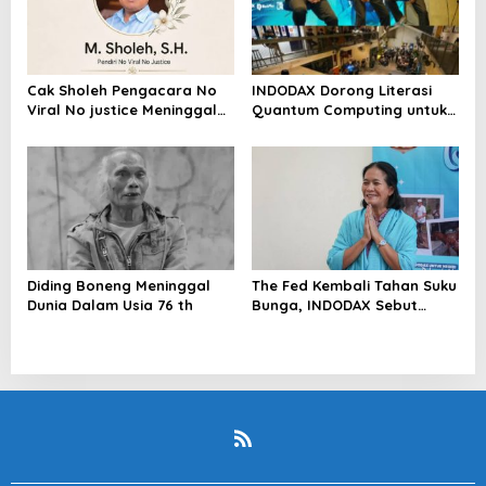
Cak Sholeh Pengacara No
INDODAX Dorong Literasi
Viral No justice Meninggal
Quantum Computing untuk
Dunia
Perkuat Kesiapan Ekosistem
Blockchain
Diding Boneng Meninggal
The Fed Kembali Tahan Suku
Dunia Dalam Usia 76 th
Bunga, INDODAX Sebut
Kepastian Kebijakan Dorong
Sentimen Pasar