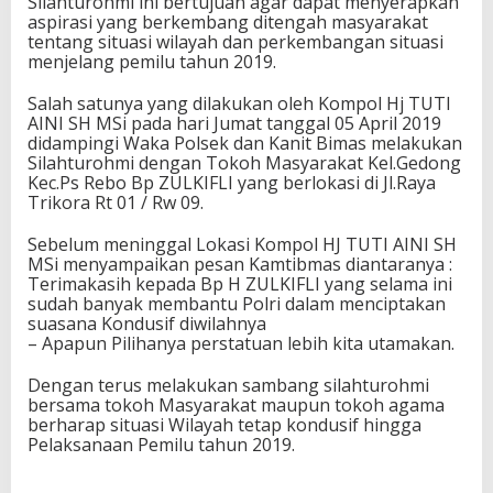
Silahturohmi ini bertujuan agar dapat menyerapkan
aspirasi yang berkembang ditengah masyarakat
tentang situasi wilayah dan perkembangan situasi
menjelang pemilu tahun 2019.
Salah satunya yang dilakukan oleh Kompol Hj TUTI
AINI SH MSi pada hari Jumat tanggal 05 April 2019
didampingi Waka Polsek dan Kanit Bimas melakukan
Silahturohmi dengan Tokoh Masyarakat Kel.Gedong
Kec.Ps Rebo Bp ZULKIFLI yang berlokasi di Jl.Raya
Trikora Rt 01 / Rw 09.
Sebelum meninggal Lokasi Kompol HJ TUTI AINI SH
MSi menyampaikan pesan Kamtibmas diantaranya :
Terimakasih kepada Bp H ZULKIFLI yang selama ini
sudah banyak membantu Polri dalam menciptakan
suasana Kondusif diwilahnya
– Apapun Pilihanya perstatuan lebih kita utamakan.
Dengan terus melakukan sambang silahturohmi
bersama tokoh Masyarakat maupun tokoh agama
berharap situasi Wilayah tetap kondusif hingga
Pelaksanaan Pemilu tahun 2019.