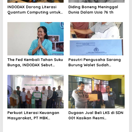
INDODAX Dorong Literasi
Diding Boneng Meninggal
Quantum Computing untuk
Dunia Dalam Usia 76 th
Perkuat Kesiapan Ekosistem
Blockchain
The Fed Kembali Tahan Suku
Pasutri Pengusaha Sarang
Bunga, INDODAX Sebut
Burung Walet Sudah
Kepastian Kebijakan Dorong
Berstatus Tersangka,
Sentimen Pasar
Pelapor Desak Polda Jambi
Segera Lakukan Penahanan
Perkuat Literasi Keuangan
Dugaan Jual Beli LKS di SDN
Masyarakat, PT MBK
001 Kasikan Resmi
Ventura Salurkan Bantuan
Dilaporkan ke Polres
Karpet Masjid di Pakuhaji
Kampar, Pemred – Pimum