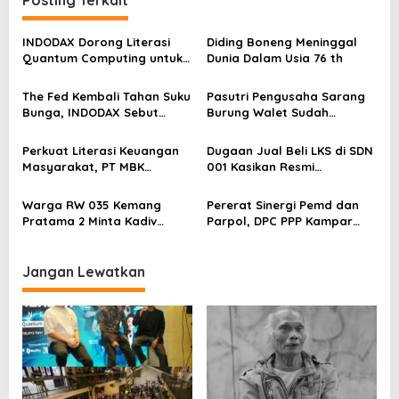
Posting Terkait
s
i
INDODAX Dorong Literasi
Diding Boneng Meninggal
p
Quantum Computing untuk
Dunia Dalam Usia 76 th
Perkuat Kesiapan Ekosistem
o
Blockchain
The Fed Kembali Tahan Suku
Pasutri Pengusaha Sarang
s
Bunga, INDODAX Sebut
Burung Walet Sudah
Kepastian Kebijakan Dorong
Berstatus Tersangka,
Sentimen Pasar
Pelapor Desak Polda Jambi
Perkuat Literasi Keuangan
Dugaan Jual Beli LKS di SDN
Segera Lakukan Penahanan
Masyarakat, PT MBK
001 Kasikan Resmi
Ventura Salurkan Bantuan
Dilaporkan ke Polres
Karpet Masjid di Pakuhaji
Kampar, Pemred – Pimum
Warga RW 035 Kemang
Pererat Sinergi Pemd dan
Metroterkini.id Desak Usut
Pratama 2 Minta Kadiv
Parpol, DPC PPP Kampar
Kasus Ini
Propam Evaluasi Penyidik
Audiensi Bersam Bupati dan
dan Personel Paminal Polres
Wakil Bupati Kampar
Metro Bekasi Kota
Jangan Lewatkan