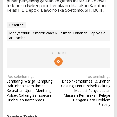
pusat penyelenggaraan kegiatan ini tarian kolosal
Indonesia Bekerja ini. Demikian dikatakan Karutan
Kelas II B Depok, Bawono Ika Soetomo, SH,. BC.IP.
Headline
Menyambut Kemerdekaan RI Rumah Tahanan Depok Gel
ar Lomba
Ikuti Kami
N
Pos sebelumnya
Pos berikutnya
Sambangi Warga Kampung
Bhabinkamtibmas Kelurahan
a
Bali, Bhabinkamtibmas
Cakung Timur Polsek Cakung
v
Kelurahan Ujung Menteng
Mediasi Penyelesaian
Polsek Cakung Sampaikan
Masalah Pemalakan Pelajar
i
Himbauan Kamtibmas
Dengan Cara Problem
g
Solving
a