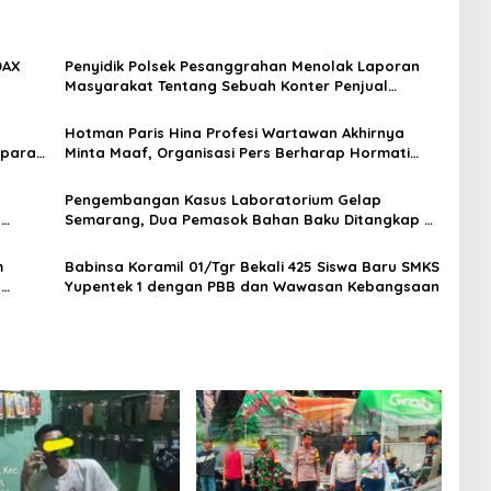
DAX
Penyidik Polsek Pesanggrahan Menolak Laporan
Masyarakat Tentang Sebuah Konter Penjual
Tramadol, Silahkan Lapor ke Polres
Hotman Paris Hina Profesi Wartawan Akhirnya
Aparat
Minta Maaf, Organisasi Pers Berharap Hormati
an
Profesi Wartawan
Pengembangan Kasus Laboratorium Gelap
t
Semarang, Dua Pemasok Bahan Baku Ditangkap di
Cakung Hingga Sita 1,5 Ton Bahan Baku
m
Babinsa Koramil 01/Tgr Bekali 425 Siswa Baru SMKS
H
Yupentek 1 dengan PBB dan Wawasan Kebangsaan