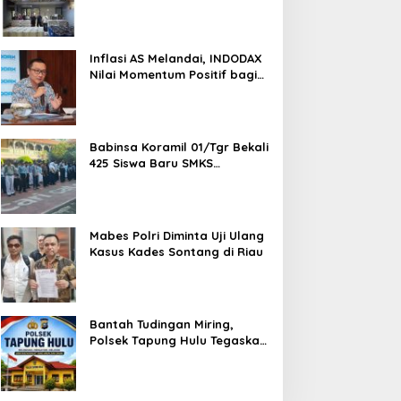
Semarang, Dua Pemasok
Bahan Baku Ditangkap di
Cakung Hingga Sita 1,5 Ton
Bahan Baku
Inflasi AS Melandai, INDODAX
Nilai Momentum Positif bagi
Bitcoin dan Ethereum Jelang
ETH Genesis Day
Babinsa Koramil 01/Tgr Bekali
425 Siswa Baru SMKS
Yupentek 1 dengan PBB dan
Wawasan Kebangsaan
Mabes Polri Diminta Uji Ulang
Kasus Kades Sontang di Riau
Bantah Tudingan Miring,
Polsek Tapung Hulu Tegaskan
Prosedur Hukum Kasus Curat
PLTD Sudah Sesuai SOP