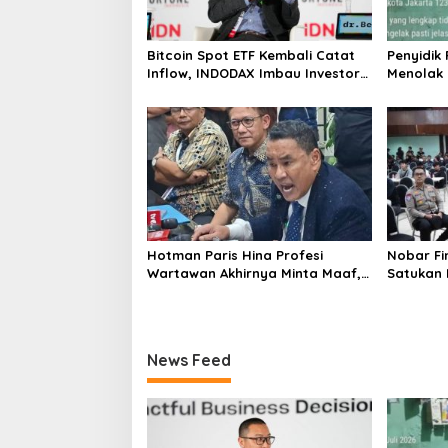
Bitcoin Spot ETF Kembali Catat
Penyidik
Inflow, INDODAX Imbau Investor
Menolak
Tetap Cermati Faktor Makro
Tentang 
Tramadol
Polres
Hotman Paris Hina Profesi
Nobar Fi
Wartawan Akhirnya Minta Maaf,
Satukan 
Organisasi Pers Berharap
Masyarak
Hormati Profesi Wartawan
di Jakar
News Feed