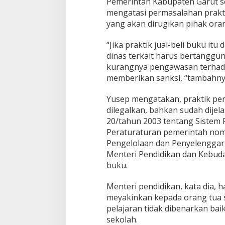
Pemerintah Kabupaten Garut s
t
mengatasi permasalahan prakti
a
yang akan dirugikan pihak oran
s
i
J
“Jika praktik jual-beli buku it
u
dinas terkait harus bertanggun
a
kurangnya pengawasan terhada
l
memberikan sanksi, “tambahny
-
B
e
Yusep mengatakan, praktik pen
l
dilegalkan, bahkan sudah dij
i
20/tahun 2003 tentang Sistem 
B
Peraturaturan pemerintah nom
u
k
Pengelolaan dan Penyelenggar
u
Menteri Pendidikan dan Kebud
,
buku.
W
a
Menteri pendidikan, kata dia, h
k
i
meyakinkan kepada orang tua 
l
pelajaran tidak dibenarkan bai
R
sekolah.
a