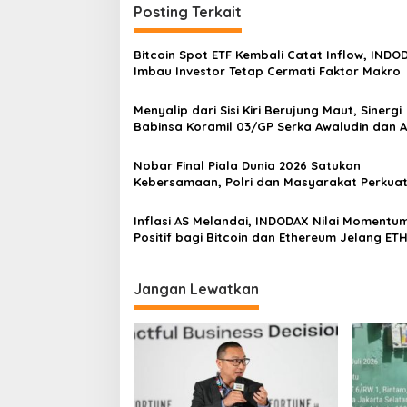
g
Posting Terkait
a
s
Bitcoin Spot ETF Kembali Catat Inflow, INDO
Imbau Investor Tetap Cermati Faktor Makro
i
p
Menyalip dari Sisi Kiri Berujung Maut, Sinergi
Babinsa Koramil 03/GP Serka Awaludin dan 
o
Tiga Pilar Bergerak Cepat Tangani Kecelaka
s
Lalu Lintas di Kemanggisan
Nobar Final Piala Dunia 2026 Satukan
Kebersamaan, Polri dan Masyarakat Perkua
Silaturahmi di Jakarta Barat
Inflasi AS Melandai, INDODAX Nilai Momentu
Positif bagi Bitcoin dan Ethereum Jelang ET
Genesis Day
Jangan Lewatkan