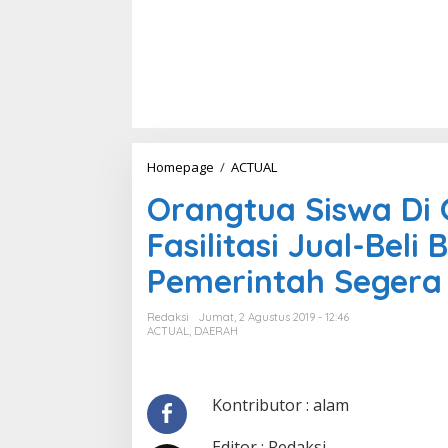
Homepage
/
ACTUAL
O
r
Orangtua Siswa Di 
a
n
Fasilitasi Jual-Beli
g
t
Pemerintah Segera
u
a
S
Redaksi
Jumat, 2 Agustus 2019 - 12:46
i
ACTUAL
,
DAERAH
s
w
a
D
Kontributor : alam
i
G
Editor : Redaksi