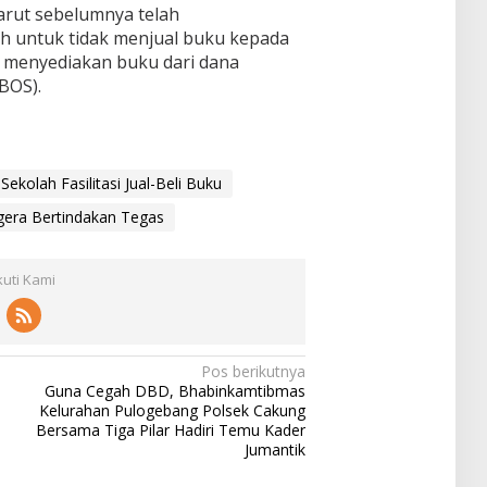
arut sebelumnya telah
h untuk tidak menjual buku kepada
 menyediakan buku dari dana
BOS).
ekolah Fasilitasi Jual-Beli Buku
gera Bertindakan Tegas
kuti Kami
Pos berikutnya
Guna Cegah DBD, Bhabinkamtibmas
Kelurahan Pulogebang Polsek Cakung
Bersama Tiga Pilar Hadiri Temu Kader
Jumantik