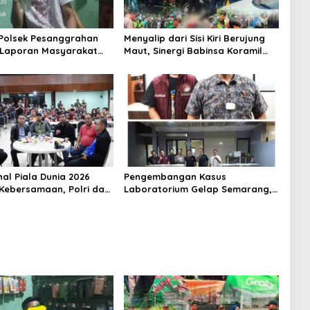
 Polsek Pesanggrahan
Menyalip dari Sisi Kiri Berujung
 Laporan Masyarakat
Maut, Sinergi Babinsa Koramil
Sebuah Konter Penjual
03/GP Serka Awaludin dan
, Silahkan Lapor ke
Aparat Tiga Pilar Bergerak
Cepat Tangani Kecelakaan Lalu
Lintas di Kemanggisan
nal Piala Dunia 2026
Pengembangan Kasus
Kebersamaan, Polri dan
Laboratorium Gelap Semarang,
at Perkuat Silaturahmi
Dua Pemasok Bahan Baku
ta Barat
Ditangkap di Cakung Hingga Sita
1,5 Ton Bahan Baku