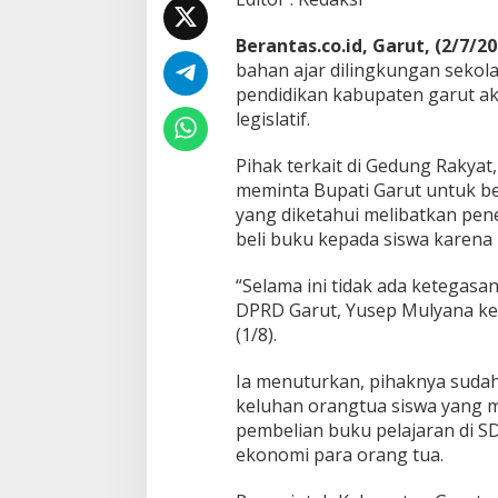
a
r
Berantas.co.id, Garut, (2/7/20
u
bahan ajar dilingkungan sekola
t
K
pendidikan kabupaten garut ak
e
legislatif.
l
u
Pihak terkait di Gedung Rakya
h
meminta Bupati Garut untuk be
k
a
yang diketahui melibatkan pene
n
beli buku kepada siswa karena
S
e
“Selama ini tidak ada ketegasa
k
DPRD Garut, Yusep Mulyana k
o
l
(1/8).
a
h
Ia menuturkan, pihaknya sudah
F
keluhan orangtua siswa yang 
a
pembelian buku pelajaran di 
s
i
ekonomi para orang tua.
l
i