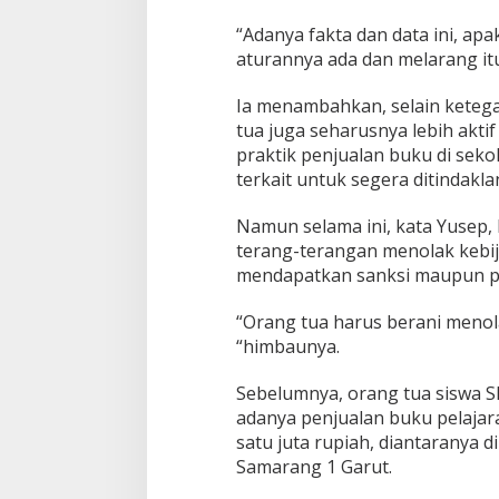
k
“Adanya fakta dan data ini, a
y
a
aturannya ada dan melarang itu
t
M
Ia menambahkan, selain keteg
i
tua juga seharusnya lebih akti
n
praktik penjualan buku di sek
t
a
terkait untuk segera ditindaklan
P
e
Namun selama ini, kata Yusep,
m
terang-terangan menolak kebij
e
mendapatkan sanksi maupun pe
r
i
n
“Orang tua harus berani menol
t
“himbaunya.
a
h
Sebelumnya, orang tua siswa 
S
e
adanya penjualan buku pelaja
g
satu juta rupiah, diantaranya 
e
Samarang 1 Garut.
r
a