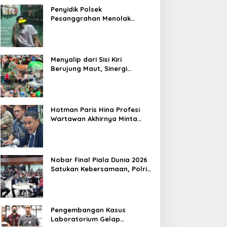
Penyidik Polsek
Pesanggrahan Menolak
Laporan Masyarakat Tentang
Sebuah Konter Penjual
Tramadol, Silahkan Lapor ke
Polres
Menyalip dari Sisi Kiri
Berujung Maut, Sinergi
Babinsa Koramil 03/GP Serka
Awaludin dan Aparat Tiga
Pilar Bergerak Cepat Tangani
Kecelakaan Lalu Lintas di
Hotman Paris Hina Profesi
Kemanggisan
Wartawan Akhirnya Minta
Maaf, Organisasi Pers
Berharap Hormati Profesi
Wartawan
Nobar Final Piala Dunia 2026
Satukan Kebersamaan, Polri
dan Masyarakat Perkuat
Silaturahmi di Jakarta Barat
Pengembangan Kasus
Laboratorium Gelap