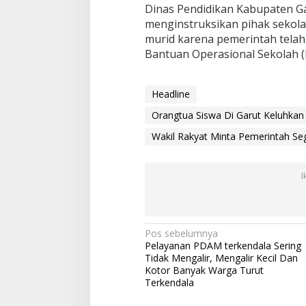
Dinas Pendidikan Kabupaten G
B
e
menginstruksikan pihak sekola
r
murid karena pemerintah telah
t
Bantuan Operasional Sekolah (
i
n
d
Headline
a
k
Orangtua Siswa Di Garut Keluhkan S
a
n
Wakil Rakyat Minta Pemerintah Se
T
e
g
I
a
s
N
Pos sebelumnya
Pelayanan PDAM terkendala Sering
a
Tidak Mengalir, Mengalir Kecil Dan
v
Kotor Banyak Warga Turut
Terkendala
i