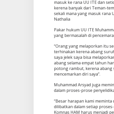
masuk ke rana UU ITE dan setida
E
Y
kerena banyak dari Teman-tema
a
sekali mana yang masuk rana U
n
Nathalia
g
B
Pakar hukum UU ITE Muhammad
e
r
yang bermasalah di pencemara
m
a
“Orang yang melaporkan itu sec
s
terhinakan kerena abang suru
l
saya jelek saya bisa melapork
a
h
abang selama empat tahun han
potong rambut, kerena abang 
mencemarkan diri saya”.
Muhammad Arsyad juga memint
dalam proses-prose penyelidika
“Besar harapan kami meminta
dilibatkan dalam setiap proses
Komnas HAM harus menjadi pen