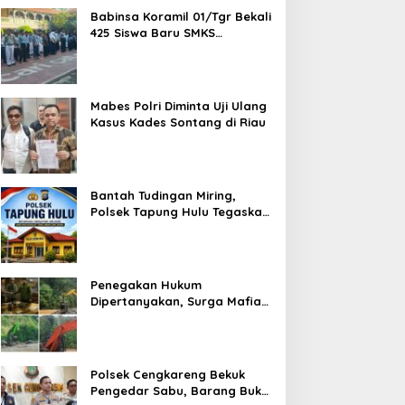
Babinsa Koramil 01/Tgr Bekali
425 Siswa Baru SMKS
Yupentek 1 dengan PBB dan
Wawasan Kebangsaan
Mabes Polri Diminta Uji Ulang
Kasus Kades Sontang di Riau
Bantah Tudingan Miring,
Polsek Tapung Hulu Tegaskan
Prosedur Hukum Kasus Curat
PLTD Sudah Sesuai SOP
Penegakan Hukum
Dipertanyakan, Surga Mafia
Tambang di Kab.50 Kota:
Aktivitas PETI Masih
Mengepung Kapur IX, Alam
Rusak
Polsek Cengkareng Bekuk
Pengedar Sabu, Barang Bukti