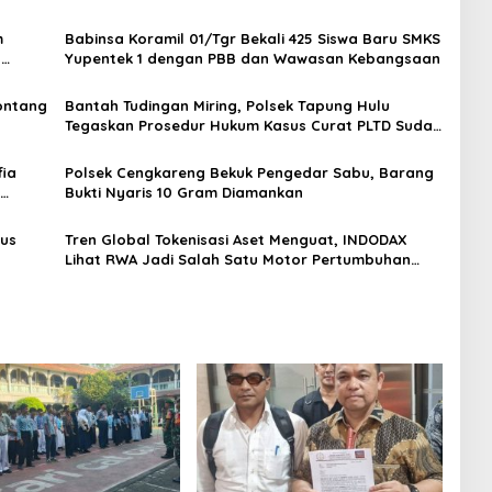
m
Babinsa Koramil 01/Tgr Bekali 425 Siswa Baru SMKS
H
Yupentek 1 dengan PBB dan Wawasan Kebangsaan
Sontang
Bantah Tudingan Miring, Polsek Tapung Hulu
Tegaskan Prosedur Hukum Kasus Curat PLTD Sudah
Sesuai SOP
ia
Polsek Cengkareng Bekuk Pengedar Sabu, Barang
Bukti Nyaris 10 Gram Diamankan
gus
Tren Global Tokenisasi Aset Menguat, INDODAX
Lihat RWA Jadi Salah Satu Motor Pertumbuhan
Baru Industri Kripto