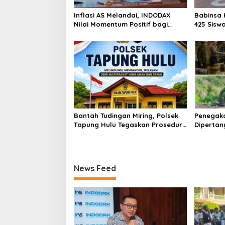
Inflasi AS Melandai, INDODAX
Babinsa 
Nilai Momentum Positif bagi
425 Sisw
Bitcoin dan Ethereum Jelang ETH
dengan 
Genesis Day
Kebangs
Bantah Tudingan Miring, Polsek
Penegak
Tapung Hulu Tegaskan Prosedur
Dipertan
Hukum Kasus Curat PLTD Sudah
Tambang 
Sesuai SOP
Aktivita
Kapur IX
News Feed