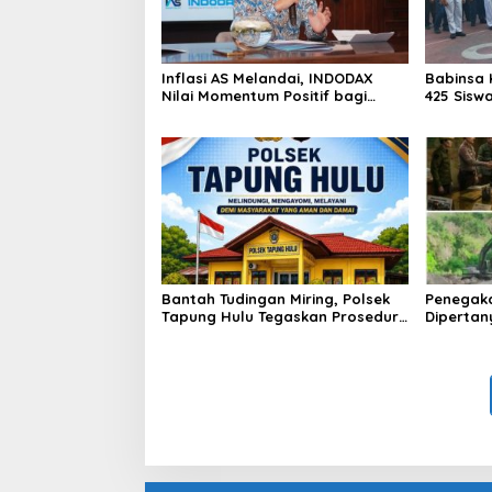
Inflasi AS Melandai, INDODAX
Babinsa 
Nilai Momentum Positif bagi
425 Sisw
Bitcoin dan Ethereum Jelang ETH
dengan 
Genesis Day
Kebangs
Bantah Tudingan Miring, Polsek
Penegak
Tapung Hulu Tegaskan Prosedur
Dipertan
Hukum Kasus Curat PLTD Sudah
Tambang 
Sesuai SOP
Aktivita
Kapur IX