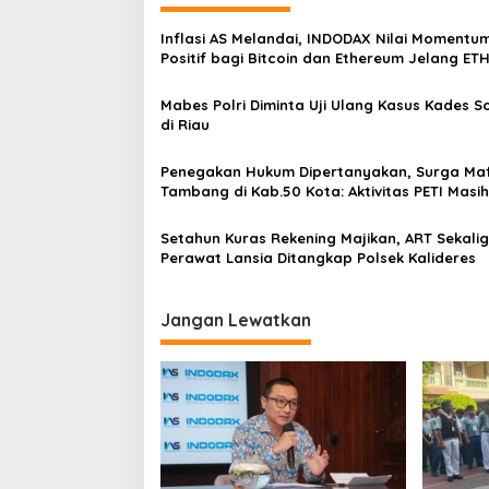
g
a
Inflasi AS Melandai, INDODAX Nilai Momentu
s
Positif bagi Bitcoin dan Ethereum Jelang ET
Genesis Day
i
Mabes Polri Diminta Uji Ulang Kasus Kades 
p
di Riau
o
Penegakan Hukum Dipertanyakan, Surga Maf
s
Tambang di Kab.50 Kota: Aktivitas PETI Masih
Mengepung Kapur IX, Alam Rusak
Setahun Kuras Rekening Majikan, ART Sekali
Perawat Lansia Ditangkap Polsek Kalideres
Jangan Lewatkan