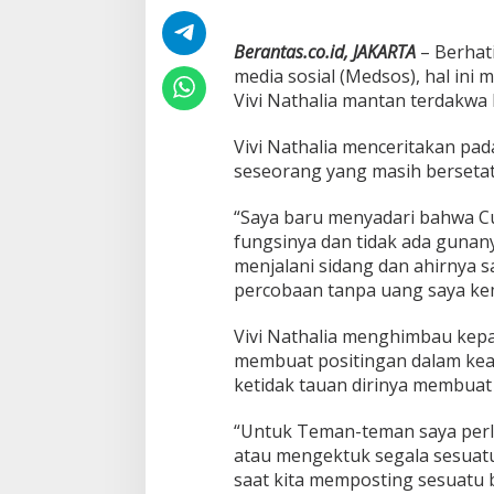
a
d
A
Berantas.co.id, JAKARTA
– Berhat
r
media sosial (Medsos), hal in
s
Vivi Nathalia mantan terdakwa 
y
a
Vivi Nathalia menceritakan pada
d
M
seseorang yang masih bersetat
e
n
“Saya baru menyadari bahwa Cua
i
fungsinya dan tidak ada gunan
l
menjalani sidang dan ahirnya
a
i
percobaan tanpa uang saya kem
B
a
Vivi Nathalia menghimbau kep
n
membuat positingan dalam kea
y
ketidak tauan dirinya membuat 
a
k
U
“Untuk Teman-teman saya perl
U
atau mengektuk segala sesuatu
I
saat kita memposting sesuatu ba
T