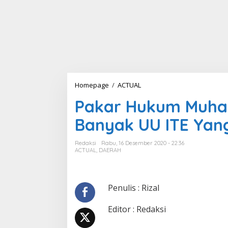
Homepage
/
ACTUAL
P
a
Pakar Hukum Muha
k
a
Banyak UU ITE Yan
r
H
u
Redaksi
Rabu, 16 Desember 2020 - 22:36
k
ACTUAL
,
DAERAH
u
m
M
u
Penulis : Rizal
h
a
Editor : Redaksi
m
m