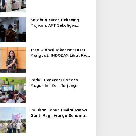
Nyaris 10 Gram Diamankan
Setahun Kuras Rekening
Majikan, ART Sekaligus
Perawat Lansia Ditangkap
Polsek Kalideres
Tren Global Tokenisasi Aset
Menguat, INDODAX Lihat RWA
Jadi Salah Satu Motor
Pertumbuhan Baru Industri
Kripto
Peduli Generasi Bangsa
Mayor Inf Zein Terjung
Langsung Berikan Materi
Kebangsaan Dan Bela
Negara Dalam MPLS Di
Sekolah
Puluhan Tahun Dinilai Tanpa
Ganti Rugi, Warga Senama
Nenek Desak PTPN IV
Regional III Hentikan Aktivitas
di Lahan Sengketa