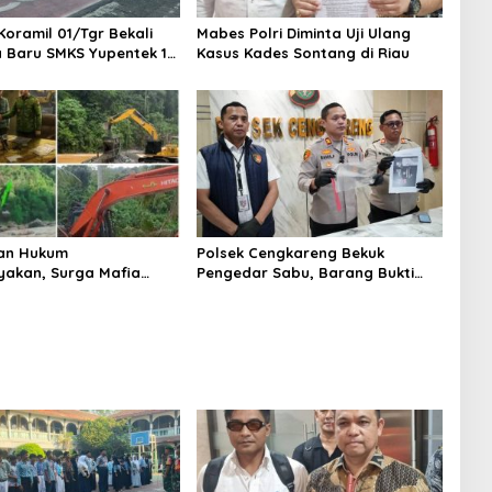
Koramil 01/Tgr Bekali
Mabes Polri Diminta Uji Ulang
a Baru SMKS Yupentek 1
Kasus Kades Sontang di Riau
PBB dan Wawasan
aan
an Hukum
Polsek Cengkareng Bekuk
yakan, Surga Mafia
Pengedar Sabu, Barang Bukti
di Kab.50 Kota:
Nyaris 10 Gram Diamankan
s PETI Masih Mengepung
, Alam Rusak