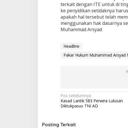
terkait dengan ITE untuk di ti
ke penyidikan setidaknya har
apakah hal tersebut telah mem
menggunakan hak dasarnya seb
Muhammad Arsyad
Headline
Pakar Hukum Muhammad Arsyad Me
I
N
Pos sebelumnya
Kasad Lantik 583 Perwira Lulusan
a
Diktukpasus TNI AD
v
i
Posting Terkait