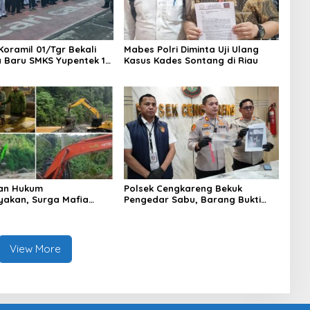
Koramil 01/Tgr Bekali
Mabes Polri Diminta Uji Ulang
a Baru SMKS Yupentek 1
Kasus Kades Sontang di Riau
PBB dan Wawasan
aan
an Hukum
Polsek Cengkareng Bekuk
yakan, Surga Mafia
Pengedar Sabu, Barang Bukti
di Kab.50 Kota:
Nyaris 10 Gram Diamankan
s PETI Masih Mengepung
, Alam Rusak
View More