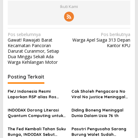
Ikuti Kami
N
Pos sebelumnya
Pos berikutnya
Gawat! Rawajati Barat
Warga Apel Siaga 313 Depan
a
Kecamatan Pancoran
Kantor KPU
v
Darurat Curanmor, Setiap
Dua Minggu Sekali Ada
i
Warga Kehilangan Motor
g
a
Posting Terkait
s
FWJ Indonesia Resmi
Cak Sholeh Pengacara No
i
Laporkan RSP alias Ros
Viral No justice Meninggal
p
dengan Pasal UU ITE
Dunia
o
INDODAX Dorong Literasi
Diding Boneng Meninggal
Quantum Computing untuk
Dunia Dalam Usia 76 th
s
Perkuat Kesiapan Ekosistem
Blockchain
The Fed Kembali Tahan Suku
Pasutri Pengusaha Sarang
Bunga, INDODAX Sebut
Burung Walet Sudah