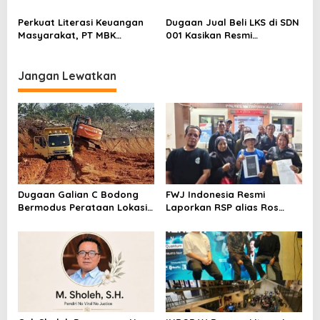
Kepastian Kebijakan Dorong
Berstatus Tersangka,
Sentimen Pasar
Pelapor Desak Polda Jambi
Perkuat Literasi Keuangan
Dugaan Jual Beli LKS di SDN
Segera Lakukan Penahanan
Masyarakat, PT MBK
001 Kasikan Resmi
Ventura Salurkan Bantuan
Dilaporkan ke Polres
Karpet Masjid di Pakuhaji
Kampar, Pemred – Pimum
Metroterkini.id Desak Usut
Jangan Lewatkan
Kasus Ini
Dugaan Galian C Bodong
FWJ Indonesia Resmi
Bermodus Perataan Lokasi
Laporkan RSP alias Ros
Mencuat, Krimsus Polda
dengan Pasal UU ITE
Riau Akan Tinjauan Lokasi