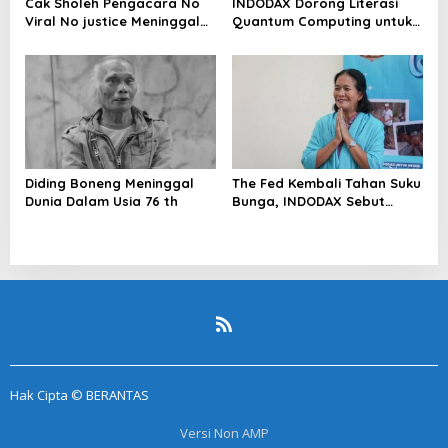
Cak Sholeh Pengacara No
INDODAX Dorong Literasi
Viral No justice Meninggal
Quantum Computing untuk
Dunia
Perkuat Kesiapan Ekosistem
Blockchain
Diding Boneng Meninggal
The Fed Kembali Tahan Suku
Dunia Dalam Usia 76 th
Bunga, INDODAX Sebut
Kepastian Kebijakan Dorong
Sentimen Pasar
Hak Cipta © BERANTAS
Versi Non AMP