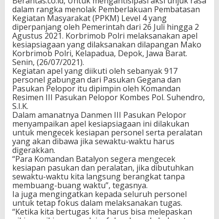
Berantas.co.id, Untuk mengantisipasi aksi unjuk rasa
dalam rangka menolak Pemberlakuan Pembatasan
Kegiatan Masyarakat (PPKM) Level 4 yang
diperpanjang oleh Pemerintah dari 26 Juli hingga 2
Agustus 2021. Korbrimob Polri melaksanakan apel
kesiapsiagaan yang dilaksanakan dilapangan Mako
Korbrimob Polri, Kelapadua, Depok, Jawa Barat.
Senin, (26/07/2021).
Kegiatan apel yang diikuti oleh sebanyak 917
personel gabungan dari Pasukan Gegana dan
Pasukan Pelopor itu dipimpin oleh Komandan
Resimen III Pasukan Pelopor Kombes Pol. Suhendro,
S.I.K.
Dalam amanatnya Danmen III Pasukan Pelopor
menyampaikan apel kesiapsiagaan ini dilakukan
untuk mengecek kesiapan personel serta peralatan
yang akan dibawa jika sewaktu-waktu harus
digerakkan.
“Para Komandan Batalyon segera mengecek
kesiapan pasukan dan peralatan, jika dibutuhkan
sewaktu-waktu kita langsung berangkat tanpa
membuang-buang waktu”, tegasnya.
Ia juga mengingatkan kepada seluruh personel
untuk tetap fokus dalam melaksanakan tugas.
“Ketika kita bertugas kita harus bisa melepaskan