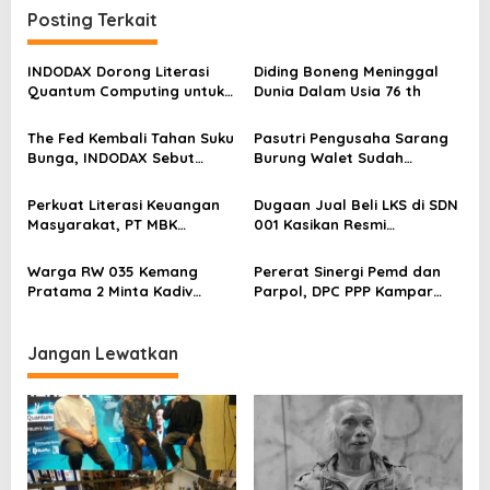
a
Posting Terkait
s
i
INDODAX Dorong Literasi
Diding Boneng Meninggal
p
Quantum Computing untuk
Dunia Dalam Usia 76 th
Perkuat Kesiapan Ekosistem
o
Blockchain
The Fed Kembali Tahan Suku
Pasutri Pengusaha Sarang
s
Bunga, INDODAX Sebut
Burung Walet Sudah
Kepastian Kebijakan Dorong
Berstatus Tersangka,
Sentimen Pasar
Pelapor Desak Polda Jambi
Perkuat Literasi Keuangan
Dugaan Jual Beli LKS di SDN
Segera Lakukan Penahanan
Masyarakat, PT MBK
001 Kasikan Resmi
Ventura Salurkan Bantuan
Dilaporkan ke Polres
Karpet Masjid di Pakuhaji
Kampar, Pemred – Pimum
Warga RW 035 Kemang
Pererat Sinergi Pemd dan
Metroterkini.id Desak Usut
Pratama 2 Minta Kadiv
Parpol, DPC PPP Kampar
Kasus Ini
Propam Evaluasi Penyidik
Audiensi Bersam Bupati dan
dan Personel Paminal Polres
Wakil Bupati Kampar
Metro Bekasi Kota
Jangan Lewatkan