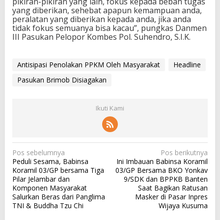
pikiran-pikiran yang lain, fokus kepada beban tugas
yang diberikan, sehebat apapun kemampuan anda,
peralatan yang diberikan kepada anda, jika anda
tidak fokus semuanya bisa kacau”, pungkas Danmen
III Pasukan Pelopor Kombes Pol. Suhendro, S.I.K.
Antisipasi Penolakan PPKM Oleh Masyarakat
Headline
Pasukan Brimob Disiagakan
Ikuti Kami
N
Pos sebelumnya
Pos berikutnya
Peduli Sesama, Babinsa
Ini Imbauan Babinsa Koramil
a
Koramil 03/GP bersama Tiga
03/GP Bersama BKO Yonkav
v
Pilar Jelambar dan
9/SDK dan BPPKB Banten
Komponen Masyarakat
Saat Bagikan Ratusan
i
Salurkan Beras dari Panglima
Masker di Pasar Inpres
g
TNI & Buddha Tzu Chi
Wijaya Kusuma