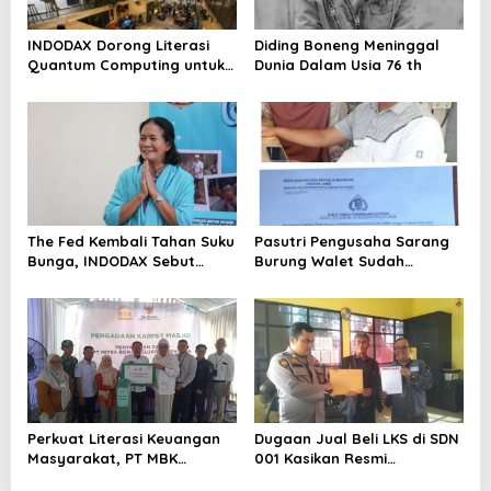
INDODAX Dorong Literasi
Diding Boneng Meninggal
Quantum Computing untuk
Dunia Dalam Usia 76 th
Perkuat Kesiapan Ekosistem
Blockchain
The Fed Kembali Tahan Suku
Pasutri Pengusaha Sarang
Bunga, INDODAX Sebut
Burung Walet Sudah
Kepastian Kebijakan Dorong
Berstatus Tersangka,
Sentimen Pasar
Pelapor Desak Polda Jambi
Segera Lakukan Penahanan
Perkuat Literasi Keuangan
Dugaan Jual Beli LKS di SDN
Masyarakat, PT MBK
001 Kasikan Resmi
Ventura Salurkan Bantuan
Dilaporkan ke Polres