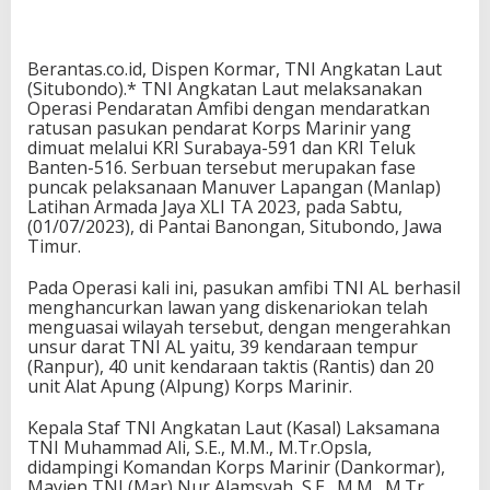
Berantas.co.id, Dispen Kormar, TNI Angkatan Laut
(Situbondo).* TNI Angkatan Laut melaksanakan
Operasi Pendaratan Amfibi dengan mendaratkan
ratusan pasukan pendarat Korps Marinir yang
dimuat melalui KRI Surabaya-591 dan KRI Teluk
Banten-516. Serbuan tersebut merupakan fase
puncak pelaksanaan Manuver Lapangan (Manlap)
Latihan Armada Jaya XLI TA 2023, pada Sabtu,
(01/07/2023), di Pantai Banongan, Situbondo, Jawa
Timur.
Pada Operasi kali ini, pasukan amfibi TNI AL berhasil
menghancurkan lawan yang diskenariokan telah
menguasai wilayah tersebut, dengan mengerahkan
unsur darat TNI AL yaitu, 39 kendaraan tempur
(Ranpur), 40 unit kendaraan taktis (Rantis) dan 20
unit Alat Apung (Alpung) Korps Marinir.
Kepala Staf TNI Angkatan Laut (Kasal) Laksamana
TNI Muhammad Ali, S.E., M.M., M.Tr.Opsla,
didampingi Komandan Korps Marinir (Dankormar),
Mayjen TNI (Mar) Nur Alamsyah, S.E., M.M., M.Tr.