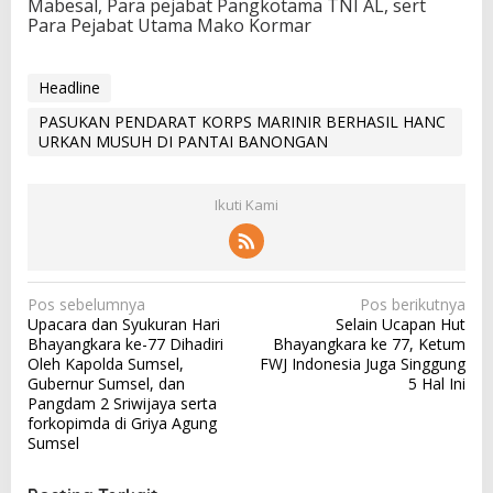
Mabesal, Para pejabat Pangkotama TNI AL, sert
Para Pejabat Utama Mako Kormar
Headline
PASUKAN PENDARAT KORPS MARINIR BERHASIL HANC
URKAN MUSUH DI PANTAI BANONGAN
Ikuti Kami
N
Pos sebelumnya
Pos berikutnya
Upacara dan Syukuran Hari
Selain Ucapan Hut
a
Bhayangkara ke-77 Dihadiri
Bhayangkara ke 77, Ketum
v
Oleh Kapolda Sumsel,
FWJ Indonesia Juga Singgung
Gubernur Sumsel, dan
5 Hal Ini
i
Pangdam 2 Sriwijaya serta
g
forkopimda di Griya Agung
Sumsel
a
s