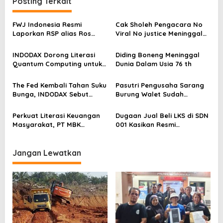
Posting Terkait
i
p
FWJ Indonesia Resmi
Cak Sholeh Pengacara No
Laporkan RSP alias Ros
Viral No justice Meninggal
o
dengan Pasal UU ITE
Dunia
s
INDODAX Dorong Literasi
Diding Boneng Meninggal
Quantum Computing untuk
Dunia Dalam Usia 76 th
Perkuat Kesiapan Ekosistem
Blockchain
The Fed Kembali Tahan Suku
Pasutri Pengusaha Sarang
Bunga, INDODAX Sebut
Burung Walet Sudah
Kepastian Kebijakan Dorong
Berstatus Tersangka,
Sentimen Pasar
Pelapor Desak Polda Jambi
Perkuat Literasi Keuangan
Dugaan Jual Beli LKS di SDN
Segera Lakukan Penahanan
Masyarakat, PT MBK
001 Kasikan Resmi
Ventura Salurkan Bantuan
Dilaporkan ke Polres
Karpet Masjid di Pakuhaji
Kampar, Pemred – Pimum
Metroterkini.id Desak Usut
Jangan Lewatkan
Kasus Ini