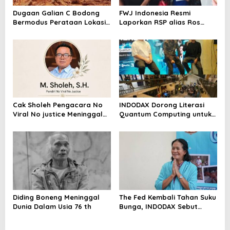
Dugaan Galian C Bodong
FWJ Indonesia Resmi
Bermodus Perataan Lokasi
Laporkan RSP alias Ros
Mencuat, Krimsus Polda
dengan Pasal UU ITE
Riau Akan Tinjauan Lokasi
Cak Sholeh Pengacara No
INDODAX Dorong Literasi
Viral No justice Meninggal
Quantum Computing untuk
Dunia
Perkuat Kesiapan Ekosistem
Blockchain
Diding Boneng Meninggal
The Fed Kembali Tahan Suku
Dunia Dalam Usia 76 th
Bunga, INDODAX Sebut
Kepastian Kebijakan Dorong
Sentimen Pasar