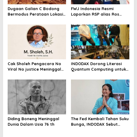
Dugaan Galian C Bodong
FWJ Indonesia Resmi
Bermodus Perataan Lokasi
Laporkan RSP alias Ros
Mencuat, Krimsus Polda
dengan Pasal UU ITE
Riau Akan Tinjauan Lokasi
Cak Sholeh Pengacara No
INDODAX Dorong Literasi
Viral No justice Meninggal
Quantum Computing untuk
Dunia
Perkuat Kesiapan Ekosistem
Blockchain
Diding Boneng Meninggal
The Fed Kembali Tahan Suku
Dunia Dalam Usia 76 th
Bunga, INDODAX Sebut
Kepastian Kebijakan Dorong
Sentimen Pasar