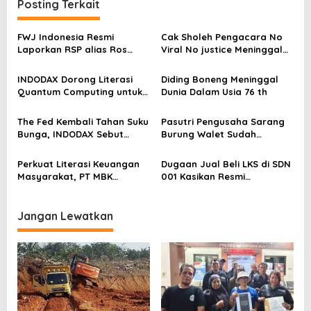
a
Posting Terkait
s
FWJ Indonesia Resmi
Cak Sholeh Pengacara No
i
Laporkan RSP alias Ros
Viral No justice Meninggal
p
dengan Pasal UU ITE
Dunia
o
INDODAX Dorong Literasi
Diding Boneng Meninggal
Quantum Computing untuk
Dunia Dalam Usia 76 th
s
Perkuat Kesiapan Ekosistem
Blockchain
The Fed Kembali Tahan Suku
Pasutri Pengusaha Sarang
Bunga, INDODAX Sebut
Burung Walet Sudah
Kepastian Kebijakan Dorong
Berstatus Tersangka,
Sentimen Pasar
Pelapor Desak Polda Jambi
Perkuat Literasi Keuangan
Dugaan Jual Beli LKS di SDN
Segera Lakukan Penahanan
Masyarakat, PT MBK
001 Kasikan Resmi
Ventura Salurkan Bantuan
Dilaporkan ke Polres
Karpet Masjid di Pakuhaji
Kampar, Pemred – Pimum
Metroterkini.id Desak Usut
Jangan Lewatkan
Kasus Ini