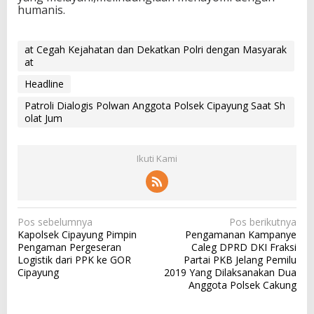
humanis.
at Cegah Kejahatan dan Dekatkan Polri dengan Masyarak
at
Headline
Patroli Dialogis Polwan Anggota Polsek Cipayung Saat Sh
olat Jum
Ikuti Kami
N
Pos sebelumnya
Pos berikutnya
Kapolsek Cipayung Pimpin
Pengamanan Kampanye
a
Pengaman Pergeseran
Caleg DPRD DKI Fraksi
v
Logistik dari PPK ke GOR
Partai PKB Jelang Pemilu
Cipayung
2019 Yang Dilaksanakan Dua
i
Anggota Polsek Cakung
g