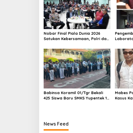
o
r
a
n
B
e
Nobar Final Piala Dunia 2026
Pengemb
r
Satukan Kebersamaan, Polri dan
Laborato
s
Masyarakat Perkuat Silaturahmi
Dua Pem
a
di Jakarta Barat
Ditangka
m
1,5 Ton 
a
A
n
g
g
o
t
Babinsa Koramil 01/Tgr Bekali
Mabes Pol
a
425 Siswa Baru SMKS Yupentek 1
Kasus Ka
B
dengan PBB dan Wawasan
r
Kebangsaan
i
m
o
News Feed
b