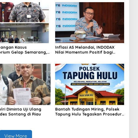
angan Kasus
Inflasi AS Melandai, INDODAX
rium Gelap Semarang,
Nilai Momentum Positif bagi
asok Bahan Baku
Bitcoin dan Ethereum Jelang ETH
p di Cakung Hingga Sita
Genesis Day
Bahan Baku
ri Diminta Uji Ulang
Bantah Tudingan Miring, Polsek
des Sontang di Riau
Tapung Hulu Tegaskan Prosedur
Hukum Kasus Curat PLTD Sudah
Sesuai SOP
View More