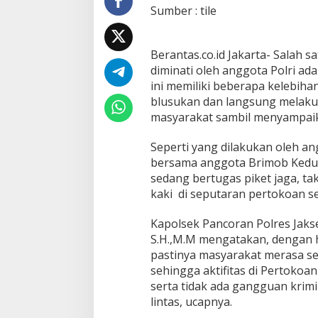
S
Sumber : tile
e
k
i
Berantas.co.id Jakarta- Salah s
t
diminati oleh anggota Polri adal
a
r
ini memiliki beberapa kelebiha
P
blusukan dan langsung melakuk
e
masyarakat sambil menyampaik
r
t
Seperti yang dilakukan oleh an
o
k
bersama anggota Brimob Kedun
o
sedang bertugas piket jaga, ta
a
kaki di seputaran pertokoan se
n
K
Kapolsek Pancoran Polres Jaks
a
l
S.H.,M.M mengatakan, dengan h
i
pastinya masyarakat merasa s
b
sehingga aktifitas di Pertokoan
a
serta tidak ada gangguan krim
t
a
lintas, ucapnya.
G