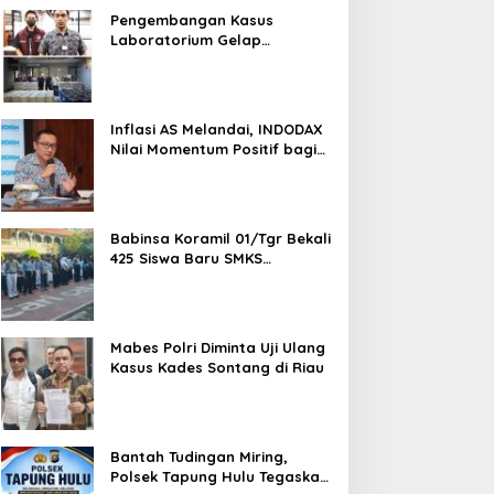
Pengembangan Kasus
Laboratorium Gelap
Semarang, Dua Pemasok
Bahan Baku Ditangkap di
Cakung Hingga Sita 1,5 Ton
Bahan Baku
Inflasi AS Melandai, INDODAX
Nilai Momentum Positif bagi
Bitcoin dan Ethereum Jelang
ETH Genesis Day
Babinsa Koramil 01/Tgr Bekali
425 Siswa Baru SMKS
Yupentek 1 dengan PBB dan
Wawasan Kebangsaan
Mabes Polri Diminta Uji Ulang
Kasus Kades Sontang di Riau
Bantah Tudingan Miring,
Polsek Tapung Hulu Tegaskan