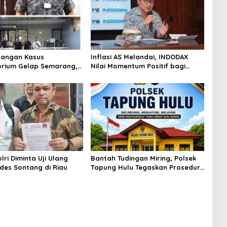
angan Kasus
Inflasi AS Melandai, INDODAX
rium Gelap Semarang,
Nilai Momentum Positif bagi
asok Bahan Baku
Bitcoin dan Ethereum Jelang ETH
p di Cakung Hingga Sita
Genesis Day
Bahan Baku
ri Diminta Uji Ulang
Bantah Tudingan Miring, Polsek
des Sontang di Riau
Tapung Hulu Tegaskan Prosedur
Hukum Kasus Curat PLTD Sudah
Sesuai SOP