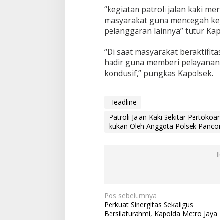
u
“kegiatan patroli jalan kaki m
n
masyarakat guna mencegah kej
a
pelanggaran lainnya” tutur Kap
C
i
p
“Di saat masyarakat beraktifita
t
hadir guna memberi pelayanan
a
kondusif,” pungkas Kapolsek.
k
a
n
Headline
K
a
Patroli Jalan Kaki Sekitar Pertoko
m
kukan Oleh Anggota Polsek Panc
t
i
b
I
m
a
s
D
i
N
Pos sebelumnya
l
Perkuat Sinergitas Sekaligus
a
a
Bersilaturahmi, Kapolda Metro Jaya
k