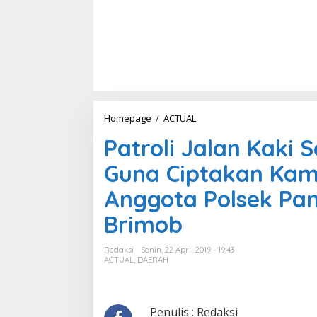
Homepage
/
ACTUAL
P
a
Patroli Jalan Kaki 
t
r
Guna Ciptakan Kam
o
l
Anggota Polsek Pa
i
J
Brimob
a
l
a
Redaksi
Senin, 22 April 2019 - 19:43
n
ACTUAL
,
DAERAH
K
a
k
i
Penulis : Redaksi