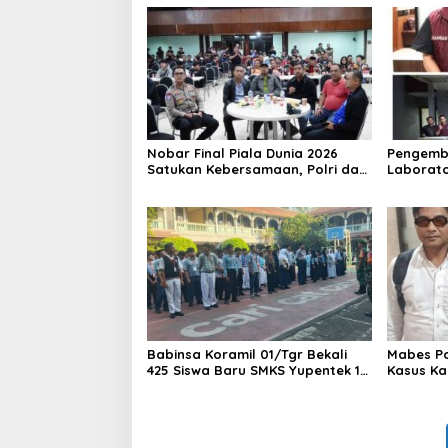
Nobar Final Piala Dunia 2026
Pengemb
Satukan Kebersamaan, Polri dan
Laborato
Masyarakat Perkuat Silaturahmi
Dua Pem
di Jakarta Barat
Ditangka
1,5 Ton 
Babinsa Koramil 01/Tgr Bekali
Mabes Pol
425 Siswa Baru SMKS Yupentek 1
Kasus Ka
dengan PBB dan Wawasan
Kebangsaan