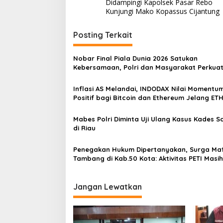
v
Didampingi Kapolsek Pasar Rebo
u
Kunjungi Mako Kopassus Cijantung
k
i
a
g
n
Posting Terkait
O
a
l
s
Nobar Final Piala Dunia 2026 Satukan
e
Kebersamaan, Polri dan Masyarakat Perkua
h
i
Silaturahmi di Jakarta Barat
A
p
n
Inflasi AS Melandai, INDODAX Nilai Momentu
g
Positif bagi Bitcoin dan Ethereum Jelang ET
o
g
Genesis Day
o
s
Mabes Polri Diminta Uji Ulang Kasus Kades 
t
di Riau
a
P
o
Penegakan Hukum Dipertanyakan, Surga Maf
l
Tambang di Kab.50 Kota: Aktivitas PETI Masih
s
Mengepung Kapur IX, Alam Rusak
e
k
Jangan Lewatkan
P
a
n
c