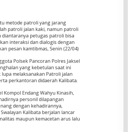
atu metode patroli yang jarang
ah patroli jalan kaki, namun patroli
n diantaranya petugas patroli bisa
an interaksi dan dialogis dengan
an pesan kamtibmas, Senin (22/04)
ggota Polsek Pancoran Polres Jaksel
ghalan yang kebetulan saat ini
k lupa melaksanakan Patroli jalan
rta perkantoran didaerah Kalibata.
el Kompol Endang Wahyu Kinasih,
adirnya personil dilapangan
enang dengan kehadirannya,
 Swalayan Kalibata berjalan lancar
inalitas maupun kemacetan arus lalu