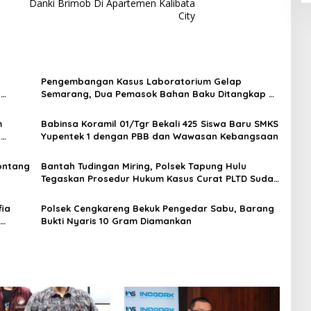
Danki Brimob Di Apartemen Kalibata
City
Pengembangan Kasus Laboratorium Gelap
t
Semarang, Dua Pemasok Bahan Baku Ditangkap di
Cakung Hingga Sita 1,5 Ton Bahan Baku
m
Babinsa Koramil 01/Tgr Bekali 425 Siswa Baru SMKS
H
Yupentek 1 dengan PBB dan Wawasan Kebangsaan
Sontang
Bantah Tudingan Miring, Polsek Tapung Hulu
Tegaskan Prosedur Hukum Kasus Curat PLTD Sudah
Sesuai SOP
ia
Polsek Cengkareng Bekuk Pengedar Sabu, Barang
Bukti Nyaris 10 Gram Diamankan