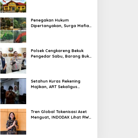
Prosedur Hukum Kasus Curat
PLTD Sudah Sesuai SOP
Penegakan Hukum
Dipertanyakan, Surga Mafia
Tambang di Kab.50 Kota:
Aktivitas PETI Masih
Mengepung Kapur IX, Alam
Rusak
Polsek Cengkareng Bekuk
Pengedar Sabu, Barang Bukti
Nyaris 10 Gram Diamankan
Setahun Kuras Rekening
Majikan, ART Sekaligus
Perawat Lansia Ditangkap
Polsek Kalideres
Tren Global Tokenisasi Aset
Menguat, INDODAX Lihat RWA
Jadi Salah Satu Motor
Pertumbuhan Baru Industri
Kripto