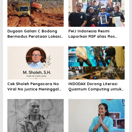
Dugaan Galian C Bodong
FWJ Indonesia Resmi
Bermodus Perataan Lokasi
Laporkan RSP alias Ros
Mencuat, Krimsus Polda
dengan Pasal UU ITE
Riau Akan Tinjauan Lokasi
Cak Sholeh Pengacara No
INDODAX Dorong Literasi
Viral No justice Meninggal
Quantum Computing untuk
Dunia
Perkuat Kesiapan Ekosistem
Blockchain