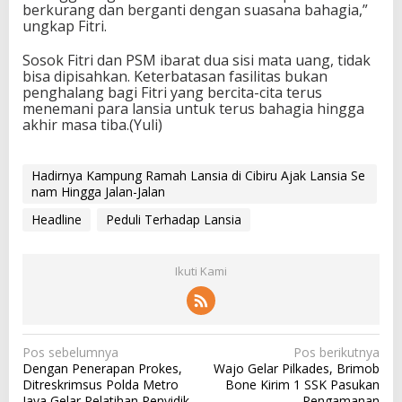
berkurang dan berganti dengan suasana bahagia,”
ungkap Fitri.
Sosok Fitri dan PSM ibarat dua sisi mata uang, tidak
bisa dipisahkan. Keterbatasan fasilitas bukan
penghalang bagi Fitri yang bercita-cita terus
menemani para lansia untuk terus bahagia hingga
akhir masa tiba.(Yuli)
Hadirnya Kampung Ramah Lansia di Cibiru Ajak Lansia Se
nam Hingga Jalan-Jalan
Headline
Peduli Terhadap Lansia
Ikuti Kami
N
Pos sebelumnya
Pos berikutnya
Dengan Penerapan Prokes,
Wajo Gelar Pilkades, Brimob
a
Ditreskrimsus Polda Metro
Bone Kirim 1 SSK Pasukan
v
Jaya Gelar Pelatihan Penyidik
Pengamanan