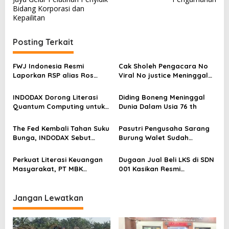
Bidang Korporasi dan
i
Kepailitan
g
a
Posting Terkait
s
FWJ Indonesia Resmi
Cak Sholeh Pengacara No
i
Laporkan RSP alias Ros
Viral No justice Meninggal
p
dengan Pasal UU ITE
Dunia
o
INDODAX Dorong Literasi
Diding Boneng Meninggal
Quantum Computing untuk
Dunia Dalam Usia 76 th
s
Perkuat Kesiapan Ekosistem
Blockchain
The Fed Kembali Tahan Suku
Pasutri Pengusaha Sarang
Bunga, INDODAX Sebut
Burung Walet Sudah
Kepastian Kebijakan Dorong
Berstatus Tersangka,
Sentimen Pasar
Pelapor Desak Polda Jambi
Perkuat Literasi Keuangan
Dugaan Jual Beli LKS di SDN
Segera Lakukan Penahanan
Masyarakat, PT MBK
001 Kasikan Resmi
Ventura Salurkan Bantuan
Dilaporkan ke Polres
Karpet Masjid di Pakuhaji
Kampar, Pemred – Pimum
Metroterkini.id Desak Usut
Jangan Lewatkan
Kasus Ini