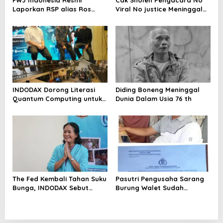
Laporkan RSP alias Ros
Viral No justice Meninggal
dengan Pasal UU ITE
Dunia
INDODAX Dorong Literasi
Diding Boneng Meninggal
Quantum Computing untuk
Dunia Dalam Usia 76 th
Perkuat Kesiapan Ekosistem
Blockchain
The Fed Kembali Tahan Suku
Pasutri Pengusaha Sarang
Bunga, INDODAX Sebut
Burung Walet Sudah
Kepastian Kebijakan Dorong
Berstatus Tersangka,
Sentimen Pasar
Pelapor Desak Polda Jambi
Segera Lakukan Penahanan