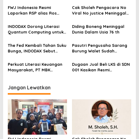
p
FWJ Indonesia Resmi
Cak Sholeh Pengacara No
o
Laporkan RSP alias Ros
Viral No justice Meninggal
s
dengan Pasal UU ITE
Dunia
INDODAX Dorong Literasi
Diding Boneng Meninggal
Quantum Computing untuk
Dunia Dalam Usia 76 th
Perkuat Kesiapan Ekosistem
Blockchain
The Fed Kembali Tahan Suku
Pasutri Pengusaha Sarang
Bunga, INDODAX Sebut
Burung Walet Sudah
Kepastian Kebijakan Dorong
Berstatus Tersangka,
Sentimen Pasar
Pelapor Desak Polda Jambi
Perkuat Literasi Keuangan
Dugaan Jual Beli LKS di SDN
Segera Lakukan Penahanan
Masyarakat, PT MBK
001 Kasikan Resmi
Ventura Salurkan Bantuan
Dilaporkan ke Polres
Karpet Masjid di Pakuhaji
Kampar, Pemred – Pimum
Metroterkini.id Desak Usut
Jangan Lewatkan
Kasus Ini
FWJ Indonesia Resmi
Cak Sholeh Pengacara No