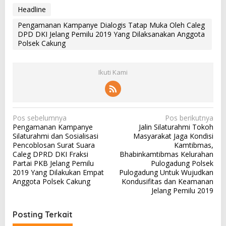
Headline
Pengamanan Kampanye Dialogis Tatap Muka Oleh Caleg
DPD DKI Jelang Pemilu 2019 Yang Dilaksanakan Anggota
Polsek Cakung
Ikuti Kami
N
Pos sebelumnya
Pos berikutnya
Pengamanan Kampanye
Jalin Silaturahmi Tokoh
a
Silaturahmi dan Sosialisasi
Masyarakat Jaga Kondisi
v
Pencoblosan Surat Suara
Kamtibmas,
Caleg DPRD DKI Fraksi
Bhabinkamtibmas Kelurahan
i
Partai PKB Jelang Pemilu
Pulogadung Polsek
g
2019 Yang Dilakukan Empat
Pulogadung Untuk Wujudkan
Anggota Polsek Cakung
Kondusifitas dan Keamanan
a
Jelang Pemilu 2019
s
i
Posting Terkait