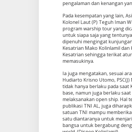
pengalaman dan kenangan yang
D
U
K
Pada kesempatan yang lain, Asi
A
Kolonel Laut (P) Teguh Iman
S
program warship tour yang dic
I
untuk siapa saja yang tentuny
D
I
dipenuhi mengingat kunjungan
K
Kesatrian Mako Kolinlamil dan 
R
Kesatrian sehingga terikat atu
I
memasukinya.
T
E
L
Ia juga mengatakan, sesuai ar
U
Hudiarto Krisno Utomo, PSC(J) 
K
tidak hanya berlaku pada saat K
C
base, namun juga berlaku saat
A
L
melaksanakan open ship. Hal t
A
publikasi TNI AL, juga dihara
N
satuan TNI mampu memberikan
G
satu diantaranya untuk menjar
-
bangsa untuk bergabung dengan
5
2
world. (Dispen Kolinlamil).