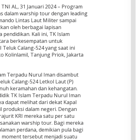
il TNI AL, 31 Januari 2024 – Program
as dalam warship tour dengan leading
mando Lintas Laut Militer sampai
tkan oleh berbagai lapisan
endidikan. Kali ini, TK Islam
Utara berkesempatan untuk
 Teluk Calang-524 yang saat ini
Kolinlamil, Tanjung Priok, Jakarta
am Terpadu Nurul Iman disambut
luk Calang-524 Letkol Laut (P)
enuh keramahan dan kehangatan.
idik TK Islam Terpadu Nurul Iman
 dapat melihat dari dekat Kapal
il produksi dalam negeri. Dengan
rajurit KRI mereka satu per satu
sanakan warship tour. Bagi mereka
laman perdana, demikian pula bagi
 moment tersebut menjadi suatu