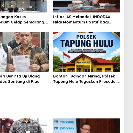
angan Kasus
Inflasi AS Melandai, INDODAX
rium Gelap Semarang,
Nilai Momentum Positif bagi
asok Bahan Baku
Bitcoin dan Ethereum Jelang ETH
p di Cakung Hingga Sita
Genesis Day
Bahan Baku
ri Diminta Uji Ulang
Bantah Tudingan Miring, Polsek
des Sontang di Riau
Tapung Hulu Tegaskan Prosedur
Hukum Kasus Curat PLTD Sudah
Sesuai SOP