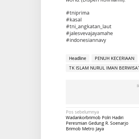
4
#tniprima
#kasal
#tni_angkatan_laut
#jalesvevajayamahe
#indonesiannavy
Headline
PENUH KECERIAAN
TK ISLAM NURUL IMAN BERWISAT
I
N
Pos sebelumnya
Wadankorbrimob Polri Hadiri
a
Peresmian Gedung R. Soenarjo
v
Brimob Metro Jaya