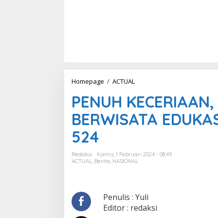
Homepage
/
ACTUAL
P
E
PENUH KECERIAAN,
N
U
BERWISATA EDUKASI
H
K
524
E
C
E
Redaksi
Kamis, 1 Februari 2024 - 08:49
R
ACTUAL
,
Berita
,
NASIONAL
I
A
A
N
Penulis : Yuli
,
Editor : redaksi
T