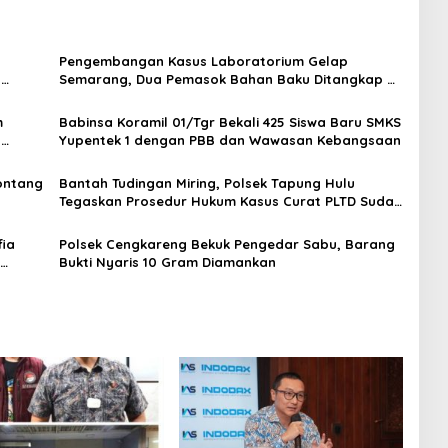
Pengembangan Kasus Laboratorium Gelap
t
Semarang, Dua Pemasok Bahan Baku Ditangkap di
Cakung Hingga Sita 1,5 Ton Bahan Baku
m
Babinsa Koramil 01/Tgr Bekali 425 Siswa Baru SMKS
H
Yupentek 1 dengan PBB dan Wawasan Kebangsaan
Sontang
Bantah Tudingan Miring, Polsek Tapung Hulu
Tegaskan Prosedur Hukum Kasus Curat PLTD Sudah
Sesuai SOP
ia
Polsek Cengkareng Bekuk Pengedar Sabu, Barang
Bukti Nyaris 10 Gram Diamankan