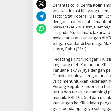
K
Berantas.co.id, Berita Kolinlam
I
wisata edukasi KRI yang dikem
S
L
sector Staf Potensi Maritim Ko
A
dengan saat ini telah dimanfaa
M
masyarakat khususnya lembaga p
N
Terpadu Nurul Iman, Jakarta 
U
melaksanakan kunjungan di KRI
R
U
tengah sandar di Dermaga Mako 
L
Utara, Rabu (31/1).
I
M
Kedatangan rombongan TK Isl
A
langsung oleh Komandan KRI Te
N
B
Yanuar Rizky Wijaya dengan p
E
Demikian halnya dengan anak d
R
yang menunjukkan keceriaannya
W
Perang Republik Indonesia has
I
S
tertib dan teratur didampingi p
A
menaiki KRI TCL-524 dan melak
T
kunjungan ke KRI adalah penga
A
guru pendampingnya sehingga
E