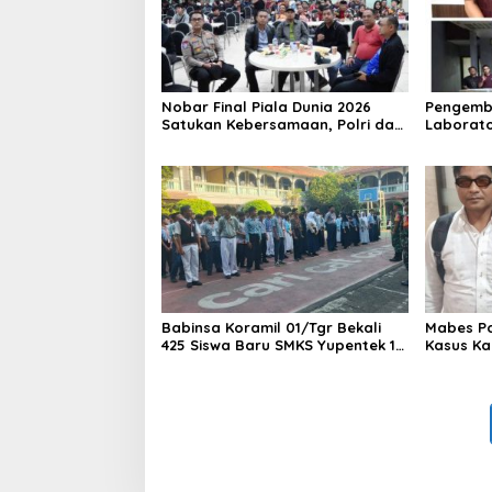
Nobar Final Piala Dunia 2026
Pengemb
Satukan Kebersamaan, Polri dan
Laborato
Masyarakat Perkuat Silaturahmi
Dua Pem
di Jakarta Barat
Ditangka
1,5 Ton 
Babinsa Koramil 01/Tgr Bekali
Mabes Pol
425 Siswa Baru SMKS Yupentek 1
Kasus Ka
dengan PBB dan Wawasan
Kebangsaan