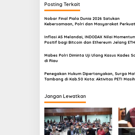
i
Posting Terkait
g
a
Nobar Final Piala Dunia 2026 Satukan
s
Kebersamaan, Polri dan Masyarakat Perkua
Silaturahmi di Jakarta Barat
i
Inflasi AS Melandai, INDODAX Nilai Momentu
p
Positif bagi Bitcoin dan Ethereum Jelang ET
Genesis Day
o
Mabes Polri Diminta Uji Ulang Kasus Kades 
s
di Riau
Penegakan Hukum Dipertanyakan, Surga Maf
Tambang di Kab.50 Kota: Aktivitas PETI Masih
Mengepung Kapur IX, Alam Rusak
Jangan Lewatkan