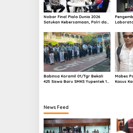
Nobar Final Piala Dunia 2026
Pengemb
Satukan Kebersamaan, Polri dan
Laborato
Masyarakat Perkuat Silaturahmi
Dua Pem
di Jakarta Barat
Ditangka
1,5 Ton 
Babinsa Koramil 01/Tgr Bekali
Mabes Pol
425 Siswa Baru SMKS Yupentek 1
Kasus Ka
dengan PBB dan Wawasan
Kebangsaan
News Feed