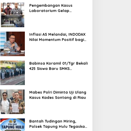
Pengembangan Kasus
Laboratorium Gelap
Semarang, Dua Pemasok
Bahan Baku Ditangkap di
Cakung Hingga Sita 1,5 Ton
Bahan Baku
Inflasi AS Melandai, INDODAX
Nilai Momentum Positif bagi
Bitcoin dan Ethereum Jelang
ETH Genesis Day
Babinsa Koramil 01/Tgr Bekali
425 Siswa Baru SMKS
Yupentek 1 dengan PBB dan
Wawasan Kebangsaan
Mabes Polri Diminta Uji Ulang
Kasus Kades Sontang di Riau
Bantah Tudingan Miring,
Polsek Tapung Hulu Tegaskan