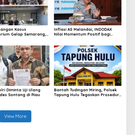
angan Kasus
Inflasi AS Melandai, INDODAX
rium Gelap Semarang,
Nilai Momentum Positif bagi
asok Bahan Baku
Bitcoin dan Ethereum Jelang ETH
p di Cakung Hingga Sita
Genesis Day
Bahan Baku
ri Diminta Uji Ulang
Bantah Tudingan Miring, Polsek
des Sontang di Riau
Tapung Hulu Tegaskan Prosedur
Hukum Kasus Curat PLTD Sudah
Sesuai SOP
View More