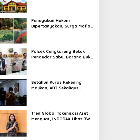
Prosedur Hukum Kasus Curat
PLTD Sudah Sesuai SOP
Penegakan Hukum
Dipertanyakan, Surga Mafia
Tambang di Kab.50 Kota:
Aktivitas PETI Masih
Mengepung Kapur IX, Alam
Rusak
Polsek Cengkareng Bekuk
Pengedar Sabu, Barang Bukti
Nyaris 10 Gram Diamankan
Setahun Kuras Rekening
Majikan, ART Sekaligus
Perawat Lansia Ditangkap
Polsek Kalideres
Tren Global Tokenisasi Aset
Menguat, INDODAX Lihat RWA
Jadi Salah Satu Motor
Pertumbuhan Baru Industri
Kripto