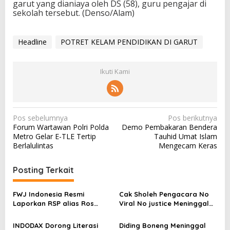
garut yang dianiaya oleh DS (58), guru pengajar di
sekolah tersebut. (Denso/Alam)
Headline
POTRET KELAM PENDIDIKAN DI GARUT
Ikuti Kami
N
Pos sebelumnya
Pos berikutnya
Forum Wartawan Polri Polda
Demo Pembakaran Bendera
a
Metro Gelar E-TLE Tertip
Tauhid Umat Islam
v
Berlalulintas
Mengecam Keras
i
Posting Terkait
g
a
FWJ Indonesia Resmi
Cak Sholeh Pengacara No
s
Laporkan RSP alias Ros
Viral No justice Meninggal
dengan Pasal UU ITE
Dunia
i
INDODAX Dorong Literasi
Diding Boneng Meninggal