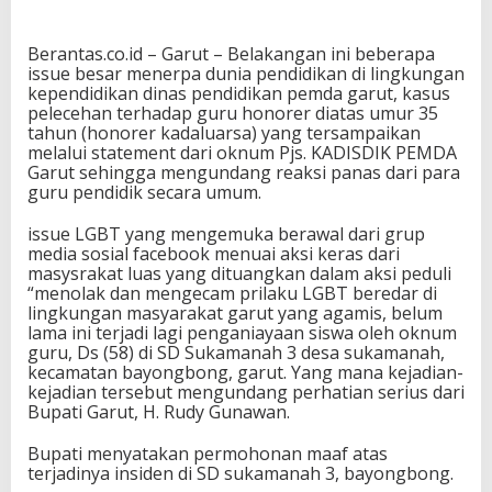
Berantas.co.id – Garut – Belakangan ini beberapa
issue besar menerpa dunia pendidikan di lingkungan
kependidikan dinas pendidikan pemda garut, kasus
pelecehan terhadap guru honorer diatas umur 35
tahun (honorer kadaluarsa) yang tersampaikan
melalui statement dari oknum Pjs. KADISDIK PEMDA
Garut sehingga mengundang reaksi panas dari para
guru pendidik secara umum.
issue LGBT yang mengemuka berawal dari grup
media sosial facebook menuai aksi keras dari
masysrakat luas yang dituangkan dalam aksi peduli
“menolak dan mengecam prilaku LGBT beredar di
lingkungan masyarakat garut yang agamis, belum
lama ini terjadi lagi penganiayaan siswa oleh oknum
guru, Ds (58) di SD Sukamanah 3 desa sukamanah,
kecamatan bayongbong, garut. Yang mana kejadian-
kejadian tersebut mengundang perhatian serius dari
Bupati Garut, H. Rudy Gunawan.
Bupati menyatakan permohonan maaf atas
terjadinya insiden di SD sukamanah 3, bayongbong.