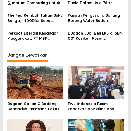
p
Quantum Computing untuk
Dunia Dalam Usia 76 th
o
Perkuat Kesiapan Ekosistem
Blockchain
s
The Fed Kembali Tahan Suku
Pasutri Pengusaha Sarang
Bunga, INDODAX Sebut
Burung Walet Sudah
Kepastian Kebijakan Dorong
Berstatus Tersangka,
Sentimen Pasar
Pelapor Desak Polda Jambi
Perkuat Literasi Keuangan
Dugaan Jual Beli LKS di SDN
Segera Lakukan Penahanan
Masyarakat, PT MBK
001 Kasikan Resmi
Ventura Salurkan Bantuan
Dilaporkan ke Polres
Karpet Masjid di Pakuhaji
Kampar, Pemred – Pimum
Metroterkini.id Desak Usut
Jangan Lewatkan
Kasus Ini
Dugaan Galian C Bodong
FWJ Indonesia Resmi
Bermodus Perataan Lokasi
Laporkan RSP alias Ros
Mencuat, Krimsus Polda
dengan Pasal UU ITE
Riau Akan Tinjauan Lokasi