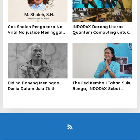
Cak Sholeh Pengacara No
INDODAX Dorong Literasi
Viral No justice Meninggal
Quantum Computing untuk
Dunia
Perkuat Kesiapan Ekosistem
Blockchain
Diding Boneng Meninggal
The Fed Kembali Tahan Suku
Dunia Dalam Usia 76 th
Bunga, INDODAX Sebut
Kepastian Kebijakan Dorong
Sentimen Pasar