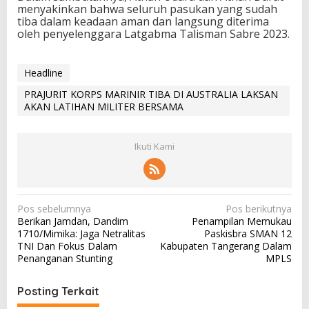
menyakinkan bahwa seluruh pasukan yang sudah
tiba dalam keadaan aman dan langsung diterima
oleh penyelenggara Latgabma Talisman Sabre 2023.
Headline
PRAJURIT KORPS MARINIR TIBA DI AUSTRALIA LAKSAN
AKAN LATIHAN MILITER BERSAMA
Ikuti Kami
N
Pos sebelumnya
Pos berikutnya
Berikan Jamdan, Dandim
Penampilan Memukau
a
1710/Mimika: Jaga Netralitas
Paskisbra SMAN 12
v
TNI Dan Fokus Dalam
Kabupaten Tangerang Dalam
Penanganan Stunting
MPLS
i
g
Posting Terkait
a