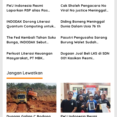
s
FWJ Indonesia Resmi
Cak Sholeh Pengacara No
Laporkan RSP alias Ros
Viral No justice Meninggal
i
dengan Pasal UU ITE
Dunia
p
INDODAX Dorong Literasi
Diding Boneng Meninggal
o
Quantum Computing untuk
Dunia Dalam Usia 76 th
Perkuat Kesiapan Ekosistem
s
Blockchain
The Fed Kembali Tahan Suku
Pasutri Pengusaha Sarang
Bunga, INDODAX Sebut
Burung Walet Sudah
Kepastian Kebijakan Dorong
Berstatus Tersangka,
Sentimen Pasar
Pelapor Desak Polda Jambi
Perkuat Literasi Keuangan
Dugaan Jual Beli LKS di SDN
Segera Lakukan Penahanan
Masyarakat, PT MBK
001 Kasikan Resmi
Ventura Salurkan Bantuan
Dilaporkan ke Polres
Karpet Masjid di Pakuhaji
Kampar, Pemred – Pimum
Metroterkini.id Desak Usut
Jangan Lewatkan
Kasus Ini
Dugaan Galian C Bodong
FWJ Indonesia Resmi