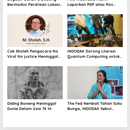
Bermodus Perataan Lokasi
Laporkan RSP alias Ros
Mencuat, Krimsus Polda
dengan Pasal UU ITE
Riau Akan Tinjauan Lokasi
Cak Sholeh Pengacara No
INDODAX Dorong Literasi
Viral No justice Meninggal
Quantum Computing untuk
Dunia
Perkuat Kesiapan Ekosistem
Blockchain
Diding Boneng Meninggal
The Fed Kembali Tahan Suku
Dunia Dalam Usia 76 th
Bunga, INDODAX Sebut
Kepastian Kebijakan Dorong
Sentimen Pasar