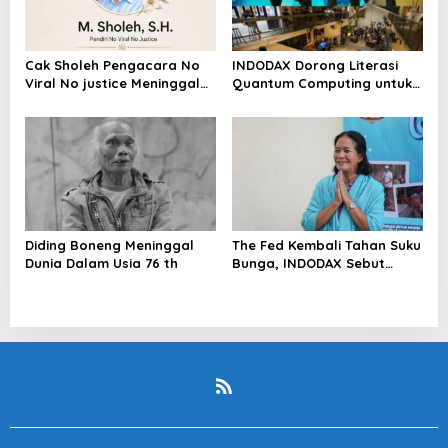
Cak Sholeh Pengacara No
INDODAX Dorong Literasi
Viral No justice Meninggal
Quantum Computing untuk
Dunia
Perkuat Kesiapan Ekosistem
Blockchain
Diding Boneng Meninggal
The Fed Kembali Tahan Suku
Dunia Dalam Usia 76 th
Bunga, INDODAX Sebut
Kepastian Kebijakan Dorong
Sentimen Pasar