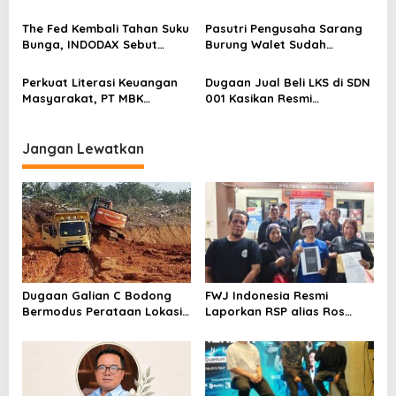
o
Perkuat Kesiapan Ekosistem
Blockchain
s
The Fed Kembali Tahan Suku
Pasutri Pengusaha Sarang
Bunga, INDODAX Sebut
Burung Walet Sudah
Kepastian Kebijakan Dorong
Berstatus Tersangka,
Sentimen Pasar
Pelapor Desak Polda Jambi
Perkuat Literasi Keuangan
Dugaan Jual Beli LKS di SDN
Segera Lakukan Penahanan
Masyarakat, PT MBK
001 Kasikan Resmi
Ventura Salurkan Bantuan
Dilaporkan ke Polres
Karpet Masjid di Pakuhaji
Kampar, Pemred – Pimum
Metroterkini.id Desak Usut
Jangan Lewatkan
Kasus Ini
Dugaan Galian C Bodong
FWJ Indonesia Resmi
Bermodus Perataan Lokasi
Laporkan RSP alias Ros
Mencuat, Krimsus Polda
dengan Pasal UU ITE
Riau Akan Tinjauan Lokasi