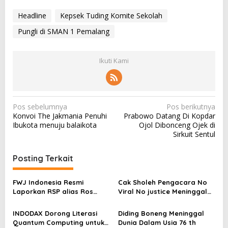
Headline
Kepsek Tuding Komite Sekolah
Pungli di SMAN 1 Pemalang
Ikuti Kami
N
Pos sebelumnya
Pos berikutnya
Konvoi The Jakmania Penuhi
Prabowo Datang Di Kopdar
a
Ibukota menuju balaikota
Ojol Dibonceng Ojek di
v
Sirkuit Sentul
i
Posting Terkait
g
a
FWJ Indonesia Resmi
Cak Sholeh Pengacara No
s
Laporkan RSP alias Ros
Viral No justice Meninggal
dengan Pasal UU ITE
Dunia
i
INDODAX Dorong Literasi
Diding Boneng Meninggal
p
Quantum Computing untuk
Dunia Dalam Usia 76 th