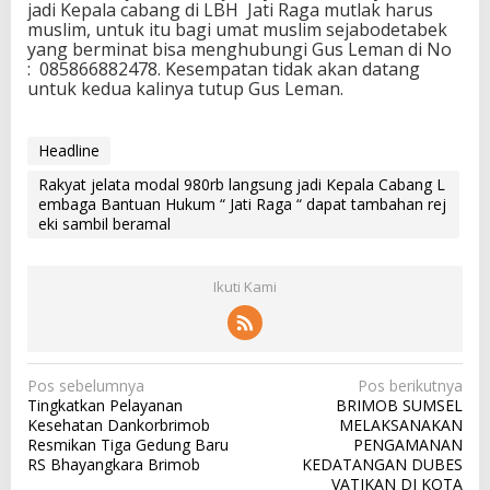
jadi Kepala cabang di LBH Jati Raga mutlak harus
muslim, untuk itu bagi umat muslim sejabodetabek
yang berminat bisa menghubungi Gus Leman di No
: 085866882478. Kesempatan tidak akan datang
untuk kedua kalinya tutup Gus Leman.
Headline
Rakyat jelata modal 980rb langsung jadi Kepala Cabang L
embaga Bantuan Hukum “ Jati Raga “ dapat tambahan rej
eki sambil beramal
Ikuti Kami
N
Pos sebelumnya
Pos berikutnya
Tingkatkan Pelayanan
BRIMOB SUMSEL
a
Kesehatan Dankorbrimob
MELAKSANAKAN
v
Resmikan Tiga Gedung Baru
PENGAMANAN
RS Bhayangkara Brimob
KEDATANGAN DUBES
i
VATIKAN DI KOTA