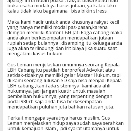
apalagi ini di Bulan puasa , rakyat biasa kalau mau
buka usaha modalnya harus jutaan, ya kalau laku
kalau tidak laku bagaimana bisa bikin stress.
Maka kami hadir untuk anda khusunya rakyat kecil
yang hanya memiliki modal pas-pasan,karena
demgan memiliki Kantor LBH Jati Raga cabang maka
anda akan berkesempatan mendapatkan jutaan
rupiah setiap bulannya ,.disamping itu keluaga anda
juga akan terlindungi dan irit biaya jika suatu saat
mengalami kasus hukum.
Gus Leman menjelaskan umumnya seorang Kepala
LBH Cabang itu pastilah berprofesi Advokat atau
setidak-tidaknya memiliki gelar Master Hukum, tapi
di kami seorang lulusan SD saja bisa menjadi Kepala
LBH cabang ,kami ada sistemnya kami ada ahli
hukumnya, jadi jangan kuatir untuk masalah
pembelaan hukumnya, yang terpenting dengan
podal 980rb saja anda bisa berkesempatan
mendapatkan puluhan juta bahkan ratusan juta.
Terkait mengapa syaratnya harus muslim, Gus
Leman menjelaskan hidup saya sudah saya serahkan
untuk kemajuan islam , jadi syarat utamanya untuk