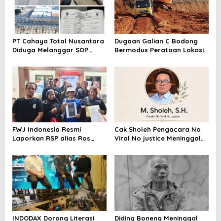
PT Cahaya Total Nusantara
Dugaan Galian C Bodong
Diduga Melanggar SOP
Bermodus Perataan Lokasi
Penanganan Kecelakaan
Mencuat, Krimsus Polda
Kerja Hingga meninggal
Riau Akan Tinjauan Lokasi
Dunia, Kluarga Korban
Merasa Di abaikan
FWJ Indonesia Resmi
Cak Sholeh Pengacara No
Laporkan RSP alias Ros
Viral No justice Meninggal
dengan Pasal UU ITE
Dunia
INDODAX Dorong Literasi
Diding Boneng Meninggal