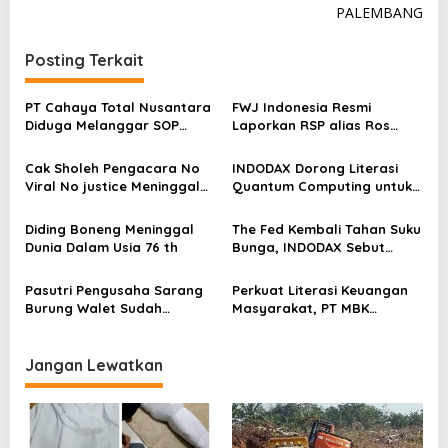
g
PALEMBANG
a
Posting Terkait
s
i
PT Cahaya Total Nusantara
FWJ Indonesia Resmi
p
Diduga Melanggar SOP
Laporkan RSP alias Ros
Penanganan Kecelakaan
dengan Pasal UU ITE
o
Kerja Hingga meninggal
Cak Sholeh Pengacara No
INDODAX Dorong Literasi
s
Dunia, Kluarga Korban
Viral No justice Meninggal
Quantum Computing untuk
Merasa Di abaikan
Dunia
Perkuat Kesiapan Ekosistem
Blockchain
Diding Boneng Meninggal
The Fed Kembali Tahan Suku
Dunia Dalam Usia 76 th
Bunga, INDODAX Sebut
Kepastian Kebijakan Dorong
Sentimen Pasar
Pasutri Pengusaha Sarang
Perkuat Literasi Keuangan
Burung Walet Sudah
Masyarakat, PT MBK
Berstatus Tersangka,
Ventura Salurkan Bantuan
Pelapor Desak Polda Jambi
Karpet Masjid di Pakuhaji
Segera Lakukan Penahanan
Jangan Lewatkan