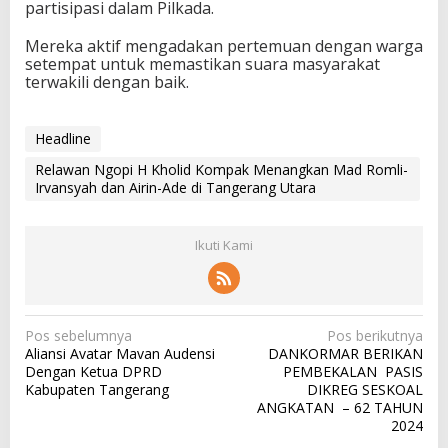
partisipasi dalam Pilkada.
Mereka aktif mengadakan pertemuan dengan warga
setempat untuk memastikan suara masyarakat
terwakili dengan baik.
Headline
Relawan Ngopi H Kholid Kompak Menangkan Mad Romli-
Irvansyah dan Airin-Ade di Tangerang Utara
Ikuti Kami
N
Pos sebelumnya
Pos berikutnya
Aliansi Avatar Mavan Audensi
DANKORMAR BERIKAN
a
Dengan Ketua DPRD
PEMBEKALAN PASIS
v
Kabupaten Tangerang
DIKREG SESKOAL
ANGKATAN – 62 TAHUN
i
2024
g