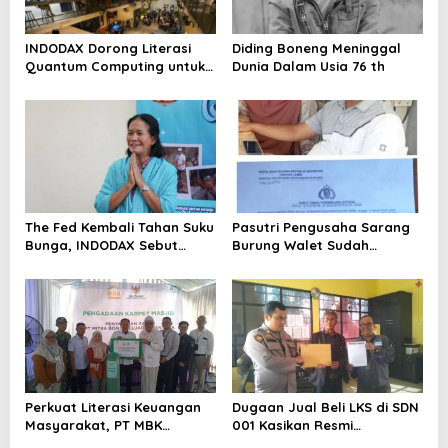
INDODAX Dorong Literasi
Diding Boneng Meninggal
Quantum Computing untuk
Dunia Dalam Usia 76 th
Perkuat Kesiapan Ekosistem
Blockchain
The Fed Kembali Tahan Suku
Pasutri Pengusaha Sarang
Bunga, INDODAX Sebut
Burung Walet Sudah
Kepastian Kebijakan Dorong
Berstatus Tersangka,
Sentimen Pasar
Pelapor Desak Polda Jambi
Segera Lakukan Penahanan
Perkuat Literasi Keuangan
Dugaan Jual Beli LKS di SDN
Masyarakat, PT MBK
001 Kasikan Resmi
Ventura Salurkan Bantuan
Dilaporkan ke Polres