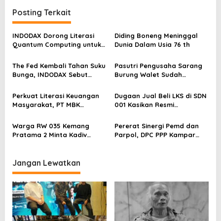
a
Posting Terkait
s
INDODAX Dorong Literasi
Diding Boneng Meninggal
i
Quantum Computing untuk
Dunia Dalam Usia 76 th
p
Perkuat Kesiapan Ekosistem
Blockchain
o
The Fed Kembali Tahan Suku
Pasutri Pengusaha Sarang
Bunga, INDODAX Sebut
Burung Walet Sudah
s
Kepastian Kebijakan Dorong
Berstatus Tersangka,
Sentimen Pasar
Pelapor Desak Polda Jambi
Perkuat Literasi Keuangan
Dugaan Jual Beli LKS di SDN
Segera Lakukan Penahanan
Masyarakat, PT MBK
001 Kasikan Resmi
Ventura Salurkan Bantuan
Dilaporkan ke Polres
Karpet Masjid di Pakuhaji
Kampar, Pemred – Pimum
Warga RW 035 Kemang
Pererat Sinergi Pemd dan
Metroterkini.id Desak Usut
Pratama 2 Minta Kadiv
Parpol, DPC PPP Kampar
Kasus Ini
Propam Evaluasi Penyidik
Audiensi Bersam Bupati dan
dan Personel Paminal Polres
Wakil Bupati Kampar
Metro Bekasi Kota
Jangan Lewatkan