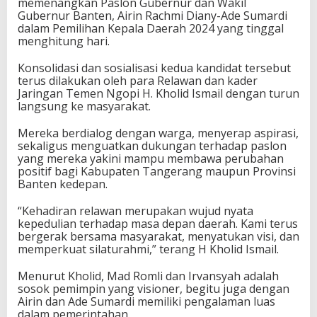
memenangkan Paslon Gubernur dan Wakil
Gubernur Banten, Airin Rachmi Diany-Ade Sumardi
dalam Pemilihan Kepala Daerah 2024 yang tinggal
menghitung hari.
Konsolidasi dan sosialisasi kedua kandidat tersebut
terus dilakukan oleh para Relawan dan kader
Jaringan Temen Ngopi H. Kholid Ismail dengan turun
langsung ke masyarakat.
Mereka berdialog dengan warga, menyerap aspirasi,
sekaligus menguatkan dukungan terhadap paslon
yang mereka yakini mampu membawa perubahan
positif bagi Kabupaten Tangerang maupun Provinsi
Banten kedepan.
“Kehadiran relawan merupakan wujud nyata
kepedulian terhadap masa depan daerah. Kami terus
bergerak bersama masyarakat, menyatukan visi, dan
memperkuat silaturahmi,” terang H Kholid Ismail.
Menurut Kholid, Mad Romli dan Irvansyah adalah
sosok pemimpin yang visioner, begitu juga dengan
Airin dan Ade Sumardi memiliki pengalaman luas
dalam pemerintahan.