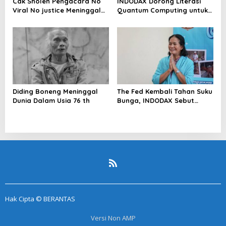
Cak Sholeh Pengacara No
INDODAX Dorong Literasi
Viral No justice Meninggal
Quantum Computing untuk
Dunia
Perkuat Kesiapan Ekosistem
Blockchain
Diding Boneng Meninggal
The Fed Kembali Tahan Suku
Dunia Dalam Usia 76 th
Bunga, INDODAX Sebut
Kepastian Kebijakan Dorong
Sentimen Pasar
Hak Cipta © BERANTAS
Versi Non AMP