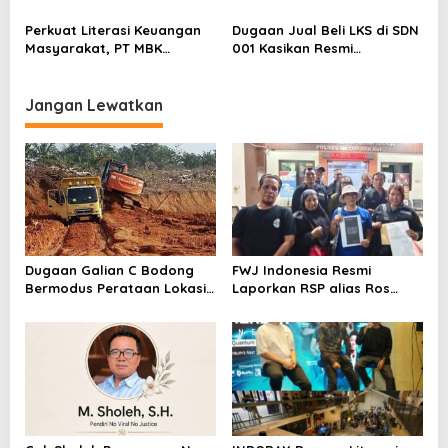
Kepastian Kebijakan Dorong
Berstatus Tersangka,
Sentimen Pasar
Pelapor Desak Polda Jambi
Perkuat Literasi Keuangan
Dugaan Jual Beli LKS di SDN
Segera Lakukan Penahanan
Masyarakat, PT MBK
001 Kasikan Resmi
Ventura Salurkan Bantuan
Dilaporkan ke Polres
Karpet Masjid di Pakuhaji
Kampar, Pemred – Pimum
Metroterkini.id Desak Usut
Jangan Lewatkan
Kasus Ini
Dugaan Galian C Bodong
FWJ Indonesia Resmi
Bermodus Perataan Lokasi
Laporkan RSP alias Ros
Mencuat, Krimsus Polda
dengan Pasal UU ITE
Riau Akan Tinjauan Lokasi