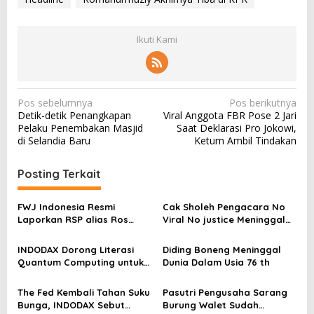
Ikuti Kami
N
Pos sebelumnya
Pos berikutnya
Detik-detik Penangkapan
Viral Anggota FBR Pose 2 Jari
a
Pelaku Penembakan Masjid
Saat Deklarasi Pro Jokowi,
v
di Selandia Baru
Ketum Ambil Tindakan
i
Posting Terkait
g
a
FWJ Indonesia Resmi
Cak Sholeh Pengacara No
s
Laporkan RSP alias Ros
Viral No justice Meninggal
dengan Pasal UU ITE
Dunia
i
INDODAX Dorong Literasi
Diding Boneng Meninggal
p
Quantum Computing untuk
Dunia Dalam Usia 76 th
o
Perkuat Kesiapan Ekosistem
Blockchain
s
The Fed Kembali Tahan Suku
Pasutri Pengusaha Sarang
Bunga, INDODAX Sebut
Burung Walet Sudah