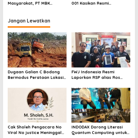
Segera Lakukan Penahanan
Masyarakat, PT MBK
001 Kasikan Resmi
Ventura Salurkan Bantuan
Dilaporkan ke Polres
Karpet Masjid di Pakuhaji
Kampar, Pemred – Pimum
Metroterkini.id Desak Usut
Jangan Lewatkan
Kasus Ini
Dugaan Galian C Bodong
FWJ Indonesia Resmi
Bermodus Perataan Lokasi
Laporkan RSP alias Ros
Mencuat, Krimsus Polda
dengan Pasal UU ITE
Riau Akan Tinjauan Lokasi
Cak Sholeh Pengacara No
INDODAX Dorong Literasi
Viral No justice Meninggal
Quantum Computing untuk