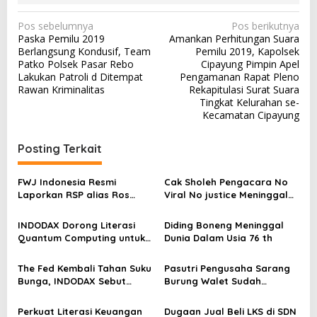
N
Pos sebelumnya
Pos berikutnya
Paska Pemilu 2019
Amankan Perhitungan Suara
a
Berlangsung Kondusif, Team
Pemilu 2019, Kapolsek
v
Patko Polsek Pasar Rebo
Cipayung Pimpin Apel
Lakukan Patroli d Ditempat
Pengamanan Rapat Pleno
i
Rawan Kriminalitas
Rekapitulasi Surat Suara
g
Tingkat Kelurahan se-
Kecamatan Cipayung
a
s
Posting Terkait
i
p
FWJ Indonesia Resmi
Cak Sholeh Pengacara No
Laporkan RSP alias Ros
Viral No justice Meninggal
o
dengan Pasal UU ITE
Dunia
s
INDODAX Dorong Literasi
Diding Boneng Meninggal
Quantum Computing untuk
Dunia Dalam Usia 76 th
Perkuat Kesiapan Ekosistem
Blockchain
The Fed Kembali Tahan Suku
Pasutri Pengusaha Sarang
Bunga, INDODAX Sebut
Burung Walet Sudah
Kepastian Kebijakan Dorong
Berstatus Tersangka,
Sentimen Pasar
Pelapor Desak Polda Jambi
Perkuat Literasi Keuangan
Dugaan Jual Beli LKS di SDN