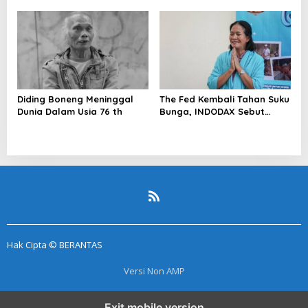
Dunia
Perkuat Kesiapan Ekosistem
Blockchain
Diding Boneng Meninggal
The Fed Kembali Tahan Suku
Dunia Dalam Usia 76 th
Bunga, INDODAX Sebut
Kepastian Kebijakan Dorong
Sentimen Pasar
Hak Cipta © BERANTAS
Versi Non AMP
Exit mobile version