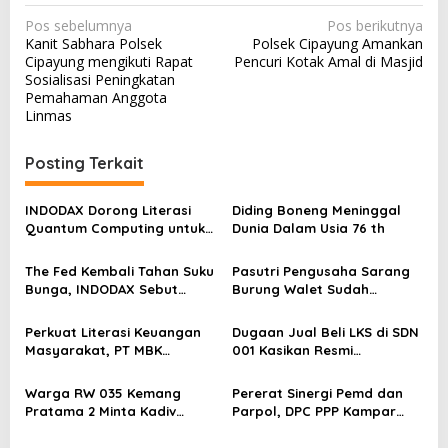
N
Pos sebelumnya
Pos berikutnya
Kanit Sabhara Polsek
Polsek Cipayung Amankan
a
Cipayung mengikuti Rapat
Pencuri Kotak Amal di Masjid
v
Sosialisasi Peningkatan
Pemahaman Anggota
i
Linmas
g
a
Posting Terkait
s
INDODAX Dorong Literasi
Diding Boneng Meninggal
i
Quantum Computing untuk
Dunia Dalam Usia 76 th
p
Perkuat Kesiapan Ekosistem
Blockchain
o
The Fed Kembali Tahan Suku
Pasutri Pengusaha Sarang
Bunga, INDODAX Sebut
Burung Walet Sudah
s
Kepastian Kebijakan Dorong
Berstatus Tersangka,
Sentimen Pasar
Pelapor Desak Polda Jambi
Perkuat Literasi Keuangan
Dugaan Jual Beli LKS di SDN
Segera Lakukan Penahanan
Masyarakat, PT MBK
001 Kasikan Resmi
Ventura Salurkan Bantuan
Dilaporkan ke Polres
Karpet Masjid di Pakuhaji
Kampar, Pemred – Pimum
Warga RW 035 Kemang
Pererat Sinergi Pemd dan
Metroterkini.id Desak Usut
Pratama 2 Minta Kadiv
Parpol, DPC PPP Kampar
Kasus Ini
Propam Evaluasi Penyidik
Audiensi Bersam Bupati dan
dan Personel Paminal Polres
Wakil Bupati Kampar