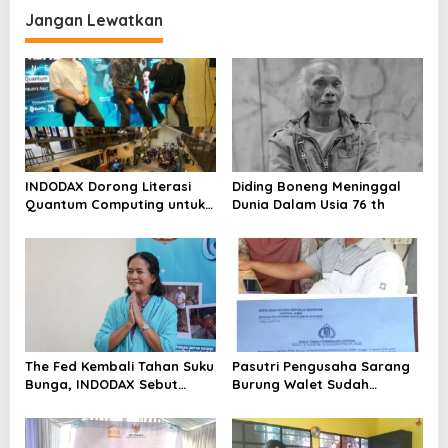
Metro Bekasi Kota
Jangan Lewatkan
INDODAX Dorong Literasi
Diding Boneng Meninggal
Quantum Computing untuk
Dunia Dalam Usia 76 th
Perkuat Kesiapan Ekosistem
Blockchain
The Fed Kembali Tahan Suku
Pasutri Pengusaha Sarang
Bunga, INDODAX Sebut
Burung Walet Sudah
Kepastian Kebijakan Dorong
Berstatus Tersangka,
Sentimen Pasar
Pelapor Desak Polda Jambi
Segera Lakukan Penahanan