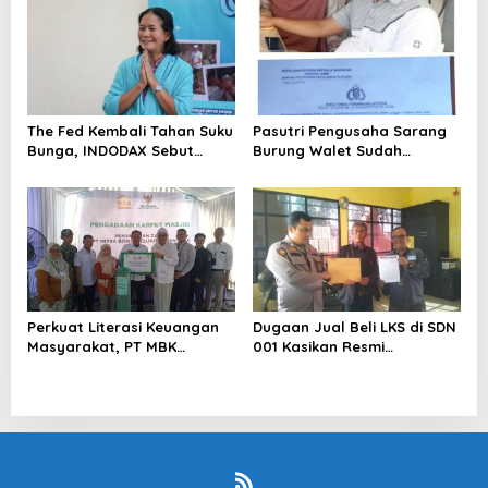
The Fed Kembali Tahan Suku
Pasutri Pengusaha Sarang
Bunga, INDODAX Sebut
Burung Walet Sudah
Kepastian Kebijakan Dorong
Berstatus Tersangka,
Sentimen Pasar
Pelapor Desak Polda Jambi
Segera Lakukan Penahanan
Perkuat Literasi Keuangan
Dugaan Jual Beli LKS di SDN
Masyarakat, PT MBK
001 Kasikan Resmi
Ventura Salurkan Bantuan
Dilaporkan ke Polres
Karpet Masjid di Pakuhaji
Kampar, Pemred – Pimum
Metroterkini.id Desak Usut
Kasus Ini