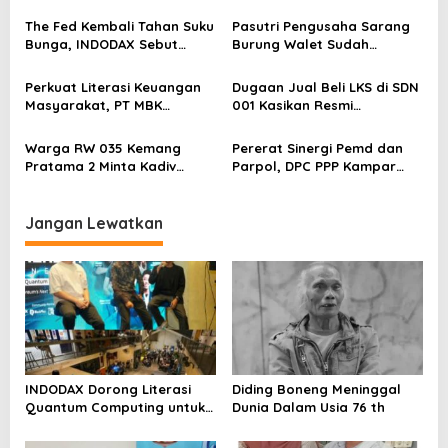
p
Perkuat Kesiapan Ekosistem
Blockchain
o
The Fed Kembali Tahan Suku
Pasutri Pengusaha Sarang
Bunga, INDODAX Sebut
Burung Walet Sudah
s
Kepastian Kebijakan Dorong
Berstatus Tersangka,
Sentimen Pasar
Pelapor Desak Polda Jambi
Perkuat Literasi Keuangan
Dugaan Jual Beli LKS di SDN
Segera Lakukan Penahanan
Masyarakat, PT MBK
001 Kasikan Resmi
Ventura Salurkan Bantuan
Dilaporkan ke Polres
Karpet Masjid di Pakuhaji
Kampar, Pemred – Pimum
Warga RW 035 Kemang
Pererat Sinergi Pemd dan
Metroterkini.id Desak Usut
Pratama 2 Minta Kadiv
Parpol, DPC PPP Kampar
Kasus Ini
Propam Evaluasi Penyidik
Audiensi Bersam Bupati dan
dan Personel Paminal Polres
Wakil Bupati Kampar
Metro Bekasi Kota
Jangan Lewatkan
INDODAX Dorong Literasi
Diding Boneng Meninggal
Quantum Computing untuk
Dunia Dalam Usia 76 th
Perkuat Kesiapan Ekosistem
Blockchain