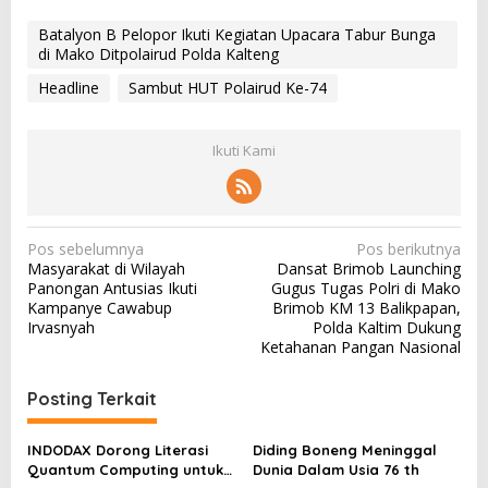
Batalyon B Pelopor Ikuti Kegiatan Upacara Tabur Bunga
di Mako Ditpolairud Polda Kalteng
Headline
Sambut HUT Polairud Ke-74
Ikuti Kami
N
Pos sebelumnya
Pos berikutnya
Masyarakat di Wilayah
Dansat Brimob Launching
a
Panongan Antusias Ikuti
Gugus Tugas Polri di Mako
v
Kampanye Cawabup
Brimob KM 13 Balikpapan,
Irvasnyah
Polda Kaltim Dukung
i
Ketahanan Pangan Nasional
g
a
Posting Terkait
s
INDODAX Dorong Literasi
Diding Boneng Meninggal
i
Quantum Computing untuk
Dunia Dalam Usia 76 th