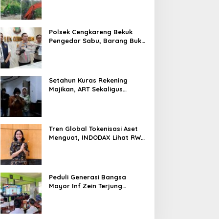
Tambang di Kab.50 Kota:
Aktivitas PETI Masih
Mengepung Kapur IX, Alam
Rusak
Polsek Cengkareng Bekuk
Pengedar Sabu, Barang Bukti
Nyaris 10 Gram Diamankan
Setahun Kuras Rekening
Majikan, ART Sekaligus
Perawat Lansia Ditangkap
Polsek Kalideres
Tren Global Tokenisasi Aset
Menguat, INDODAX Lihat RWA
Jadi Salah Satu Motor
Pertumbuhan Baru Industri
Kripto
Peduli Generasi Bangsa
Mayor Inf Zein Terjung
Langsung Berikan Materi
Kebangsaan Dan Bela
Negara Dalam MPLS Di