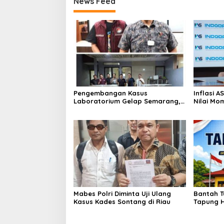
News Feed
a
l
a
n
R
a
y
a
Pengembangan Kasus
Inflasi 
Laboratorium Gelap Semarang,
Nilai Mo
Dua Pemasok Bahan Baku
Bitcoin 
Ditangkap di Cakung Hingga Sita
Genesis 
1,5 Ton Bahan Baku
Mabes Polri Diminta Uji Ulang
Bantah T
Kasus Kades Sontang di Riau
Tapung H
Hukum Ka
Sesuai S