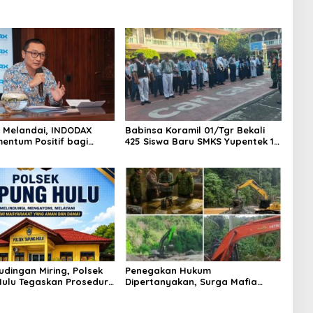
AS Melandai, INDODAX
Babinsa Koramil 01/Tgr Bekali
mentum Positif bagi
425 Siswa Baru SMKS Yupentek 1
dan Ethereum Jelang ETH
dengan PBB dan Wawasan
Day
Kebangsaan
udingan Miring, Polsek
Penegakan Hukum
ulu Tegaskan Prosedur
Dipertanyakan, Surga Mafia
sus Curat PLTD Sudah
Tambang di Kab.50 Kota:
OP
Aktivitas PETI Masih Mengepung