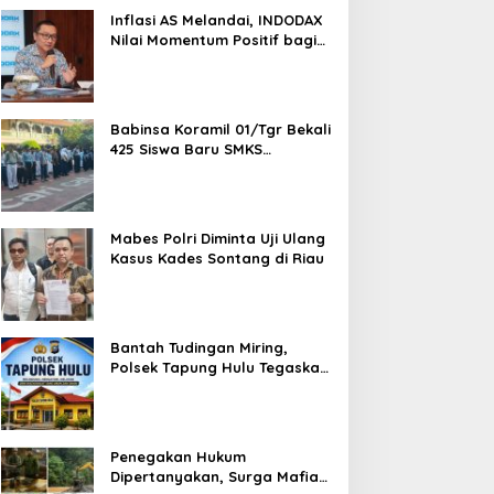
1,5 Ton Bahan Baku
Inflasi AS Melandai, INDODAX
Nilai Momentum Positif bagi
Bitcoin dan Ethereum Jelang
ETH Genesis Day
Babinsa Koramil 01/Tgr Bekali
425 Siswa Baru SMKS
Yupentek 1 dengan PBB dan
Wawasan Kebangsaan
Mabes Polri Diminta Uji Ulang
Kasus Kades Sontang di Riau
Bantah Tudingan Miring,
Polsek Tapung Hulu Tegaskan
Prosedur Hukum Kasus Curat
PLTD Sudah Sesuai SOP
Penegakan Hukum
Dipertanyakan, Surga Mafia