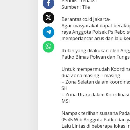
Penulis : redaksi
a
Sumber : Tile
D
e
m
Berantas.co.id Jakarta-
o
Agar masyarakat dapat beraktip
k
raya Anggota Polsek Ps Rebo su
r
memperlancar arus dan laju k
a
s
i
Itulah yang dilakukan oleh Ang
A
Patko Bimas Polwan dan Fungsi 
n
g
Untuk mempermudah Koordinasi
g
dua Zona masing – masing
o
t
– Zona Selatan dalam koordin
a
SH
P
– Zona Utara dalam Koordinasi
o
MSi
l
s
e
Nampak terlihah suasana Pada 
k
05.45 Wib Anggota Patko dan 
P
Lalu Lintas di beberapa lokasi
a