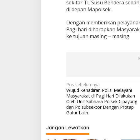
sekitar TL Susu Bendera sed
s
a
di depan Mapolsek.
r
R
Dengan memberikan pelayanan 
e
Pagi hari diharapkan Masyarak
b
ke tujuan masing – masing.
o
S
u
d
I
a
h
B
e
N
Pos sebelumnya
r
Wujud Kehadiran Polisi Melayani
a
i
Masyarakat di Pagi Hari Dilakukan
k
v
Oleh Unit Sabhara Polsek Cipayung
a
dan Polsubsektor Dengan Protap
n
i
Gatur Lalin
P
g
e
l
Jangan Lewatkan
a
a
s
y