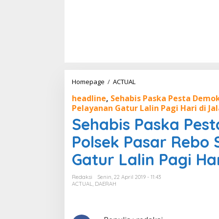
Homepage
/
ACTUAL
S
e
headline
,
Sehabis Paska Pesta Demok
h
Pelayanan Gatur Lalin Pagi Hari di Ja
a
b
Sehabis Paska Pes
i
s
Polsek Pasar Rebo 
P
a
Gatur Lalin Pagi Ha
s
k
Redaksi
Senin, 22 April 2019 - 11:43
a
ACTUAL
,
DAERAH
P
e
s
t