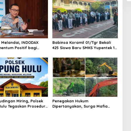
AS Melandai, INDODAX
Babinsa Koramil 01/Tgr Bekali
mentum Positif bagi
425 Siswa Baru SMKS Yupentek 1
dan Ethereum Jelang ETH
dengan PBB dan Wawasan
Day
Kebangsaan
udingan Miring, Polsek
Penegakan Hukum
ulu Tegaskan Prosedur
Dipertanyakan, Surga Mafia
sus Curat PLTD Sudah
Tambang di Kab.50 Kota:
OP
Aktivitas PETI Masih Mengepung
Kapur IX, Alam Rusak