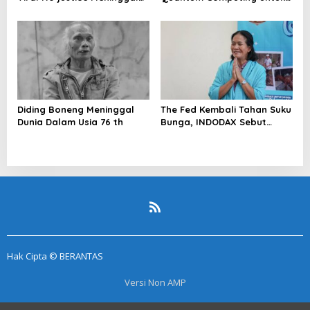
Dunia
Perkuat Kesiapan Ekosistem
Blockchain
Diding Boneng Meninggal
The Fed Kembali Tahan Suku
Dunia Dalam Usia 76 th
Bunga, INDODAX Sebut
Kepastian Kebijakan Dorong
Sentimen Pasar
Hak Cipta © BERANTAS
Versi Non AMP