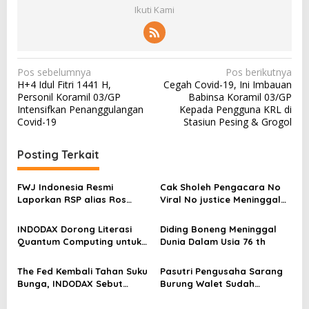
Ikuti Kami
N
Pos sebelumnya
Pos berikutnya
H+4 Idul Fitri 1441 H,
Cegah Covid-19, Ini Imbauan
a
Personil Koramil 03/GP
Babinsa Koramil 03/GP
v
Intensifkan Penanggulangan
Kepada Pengguna KRL di
Covid-19
Stasiun Pesing & Grogol
i
g
Posting Terkait
a
s
FWJ Indonesia Resmi
Cak Sholeh Pengacara No
Laporkan RSP alias Ros
Viral No justice Meninggal
i
dengan Pasal UU ITE
Dunia
p
INDODAX Dorong Literasi
Diding Boneng Meninggal
o
Quantum Computing untuk
Dunia Dalam Usia 76 th
Perkuat Kesiapan Ekosistem
s
Blockchain
The Fed Kembali Tahan Suku
Pasutri Pengusaha Sarang
Bunga, INDODAX Sebut
Burung Walet Sudah
Kepastian Kebijakan Dorong
Berstatus Tersangka,
Sentimen Pasar
Pelapor Desak Polda Jambi