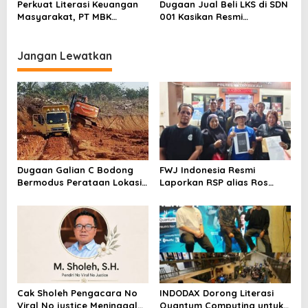
Perkuat Literasi Keuangan
Dugaan Jual Beli LKS di SDN
Segera Lakukan Penahanan
Masyarakat, PT MBK
001 Kasikan Resmi
Ventura Salurkan Bantuan
Dilaporkan ke Polres
Karpet Masjid di Pakuhaji
Kampar, Pemred – Pimum
Metroterkini.id Desak Usut
Jangan Lewatkan
Kasus Ini
Dugaan Galian C Bodong
FWJ Indonesia Resmi
Bermodus Perataan Lokasi
Laporkan RSP alias Ros
Mencuat, Krimsus Polda
dengan Pasal UU ITE
Riau Akan Tinjauan Lokasi
Cak Sholeh Pengacara No
INDODAX Dorong Literasi
Viral No justice Meninggal
Quantum Computing untuk